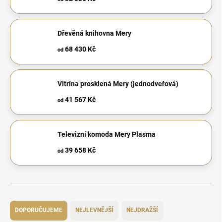
Dřevěná knihovna Mery
68 430 Kč
od
Vitrína prosklená Mery (jednodveřová)
41 567 Kč
od
Televizní komoda Mery Plasma
39 658 Kč
od
Ř
a
DOPORUČUJEME
NEJLEVNĚJŠÍ
NEJDRAŽŠÍ
z