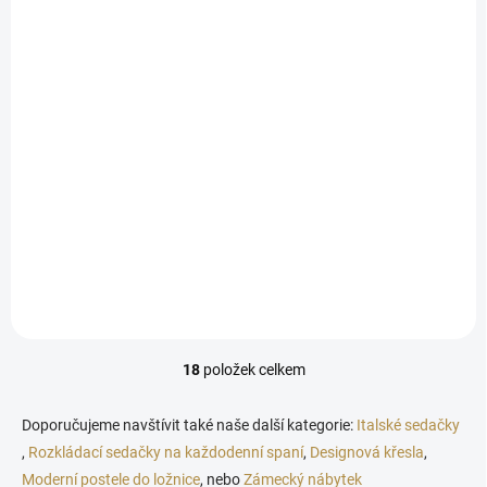
Luxusní komoda Mery (šuplíková)
30 681 Kč
Detail
od
Luxusní vzhled s ručně vyřezávanými ornamenty Velký úložný
prostor 80 % masivní dřevo – robustní a trvanlivý základ Široké
možnosti personalizace: barvy, patiny, Lze doplnit...
18
položek celkem
O
v
l
Doporučujeme navštívit také naše další kategorie:
Italské sedačky
á
,
Rozkládací sedačky na každodenní spaní
,
Designová křesla
,
d
Moderní postele do ložnice
, nebo
a
Zámecký nábytek