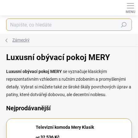
Přejít
na
obsah
Hledat
Zámecký
Luxusní obývací pokoj MERY
Luxusní obývací pokoj MERY
se vyznačuje klasickým
reprezentativním vzhledem s ručním zdobením a promyšlenými
detaily. Vybrat si můžete také ze široké škály povrchových úprav a
patiny, které dotvářejí dobovou, ale decentní noblesu.
Nejprodávanější
Televizní komoda Mery Klasik
32 536 Kč
od