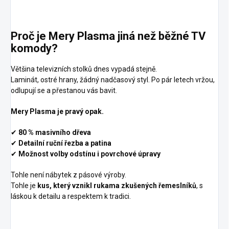
Proč je Mery Plasma jiná než běžné TV
komody?
Většina televizních stolků dnes vypadá stejně.
Laminát, ostré hrany, žádný nadčasový styl. Po pár letech vržou,
odlupují se a přestanou vás bavit.
Mery Plasma je pravý opak.
✔
80 % masivního dřeva
✔
Detailní ruční řezba a patina
✔
Možnost volby odstínu i povrchové úpravy
Tohle není nábytek z pásové výroby.
Tohle je
kus, který vznikl rukama zkušených řemeslníků
, s
láskou k detailu a respektem k tradici.