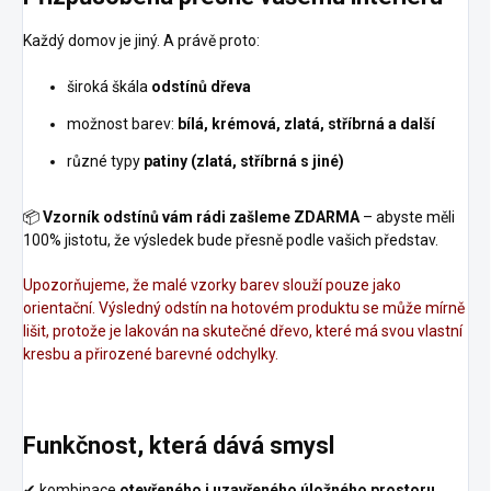
Každý domov je jiný. A právě proto:
široká škála
odstínů dřeva
možnost barev:
bílá, krémová, zlatá, stříbrná a další
různé typy
patiny (zlatá, stříbrná s jiné)
📦
Vzorník odstínů vám rádi zašleme ZDARMA
– abyste měli
100% jistotu, že výsledek bude přesně podle vašich představ.
Upozorňujeme, že malé vzorky barev slouží pouze jako
orientační. Výsledný odstín na hotovém produktu se může mírně
lišit, protože je lakován na skutečné dřevo, které má svou vlastní
kresbu a přirozené barevné odchylky.
Funkčnost, která dává smysl
✔ kombinace
otevřeného i uzavřeného úložného prostoru