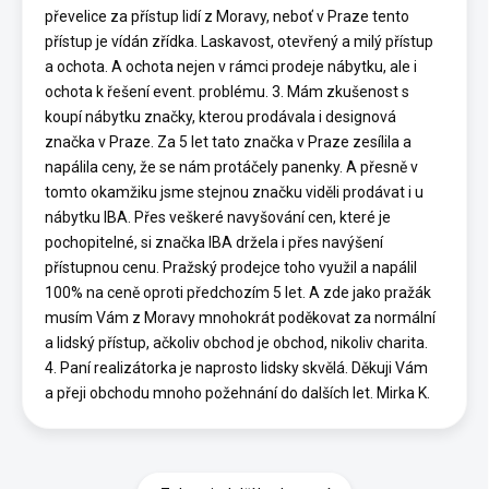
převelice za přístup lidí z Moravy, neboť v Praze tento
přístup je vídán zřídka. Laskavost, otevřený a milý přístup
a ochota. A ochota nejen v rámci prodeje nábytku, ale i
ochota k řešení event. problému. 3. Mám zkušenost s
koupí nábytku značky, kterou prodávala i designová
značka v Praze. Za 5 let tato značka v Praze zesílila a
napálila ceny, že se nám protáčely panenky. A přesně v
tomto okamžiku jsme stejnou značku viděli prodávat i u
nábytku IBA. Přes veškeré navyšování cen, které je
pochopitelné, si značka IBA držela i přes navýšení
přístupnou cenu. Pražský prodejce toho využil a napálil
100% na ceně oproti předchozím 5 let. A zde jako pražák
musím Vám z Moravy mnohokrát poděkovat za normální
a lidský přístup, ačkoliv obchod je obchod, nikoliv charita.
4. Paní realizátorka je naprosto lidsky skvělá. Děkuji Vám
a přeji obchodu mnoho požehnání do dalších let. Mirka K.