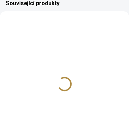
Související produkty
AUTORSKÝ PODPIS
AUTORSKÝ PODPIS
ZDARMA
ZDARMA
Zámecká sedací
Zámecká komoda Mery
souprava Mery
32 537 Kč
od
58 746 Kč
od
Detail
Detail
Luxusní vzhled s ručně
vyřezávanými ornamenty Také
Pohodlná exkluzivní dvoumístná
jako barová varianta Kompaktní
nebo třímístná zámecká sedací
rozměry 80 % masivní dřevo –
souprava Mery z masivního
robustní a trvanlivý základ
dřeva.
Široké možnosti