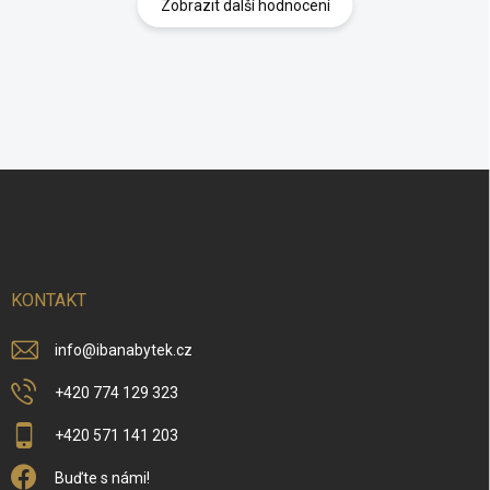
Zobrazit další hodnocení
Z
á
p
a
t
í
KONTAKT
info
@
ibanabytek.cz
+420 774 129 323
+420 571 141 203
Buďte s námi!