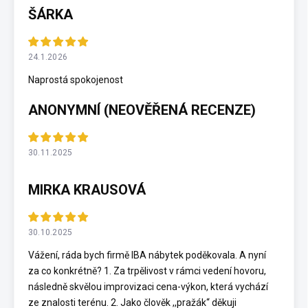
ŠÁRKA
24.1.2026
Naprostá spokojenost
ANONYMNÍ (NEOVĚŘENÁ RECENZE)
30.11.2025
MIRKA KRAUSOVÁ
30.10.2025
Vážení, ráda bych firmě IBA nábytek poděkovala. A nyní
za co konkrétně? 1. Za trpělivost v rámci vedení hovoru,
následně skvělou improvizaci cena-výkon, která vychází
ze znalosti terénu. 2. Jako člověk ,,pražák“ děkuji