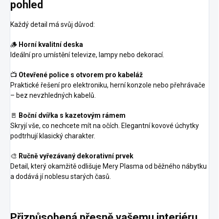
pohled
Každý detail má svůj důvod:
🪵
Horní kvalitní deska
Ideální pro umístění televize, lampy nebo dekorací.
📺
Otevřené police s otvorem pro kabeláž
Praktické řešení pro elektroniku, herní konzole nebo přehrávače
– bez nevzhledných kabelů.
🚪
Boční dvířka s kazetovým rámem
Skryjí vše, co nechcete mít na očích. Elegantní kovové úchytky
podtrhují klasický charakter.
🎨
Ručně vyřezávaný dekorativní prvek
Detail, který okamžitě odlišuje Mery Plasma od běžného nábytku
a dodává jí noblesu starých časů.
Přizpůsobená přesně vašemu interiéru