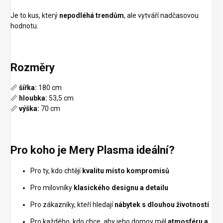
Je to kus, který
nepodléhá trendům
, ale vytváří nadčasovou
hodnotu.
Rozměry
📏
šířka:
180 cm
📏
hloubka:
53,5 cm
📏
výška:
70 cm
Pro koho je Mery Plasma ideální?
Pro ty, kdo chtějí
kvalitu místo kompromisů
Pro milovníky
klasického designu a detailu
Pro zákazníky, kteří hledají
nábytek s dlouhou životností
Pro každého, kdo chce, aby jeho domov měl
atmosféru a