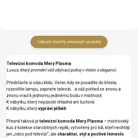
personalizace:...
Zobrazit všechny související produkty
Televizní komoda Mery Plasma
Luxus, který promění váš obývací pokoj v místo s elegancí.
Představte si oázu klidu. Večer, kdy se posadíte do křesla,
rozsvítíte lampu, zapnete televizi… a váš pohled se znovu a
znovu vrací k jednomu jedinému bodu v místnosti.
K nábytku, který nepůsobí chladně ani tuctově.
K nábytku, který
vypráví příběh
.
Přesně taková je
televizní komoda Mery Plasma
– mistrovský
kus z kolekce starožitných replik, vytvořený pro lidi, kteří nechtějí
jen „něco pod televizi“, ale
charakter, styl a poctivé řemeslo
.