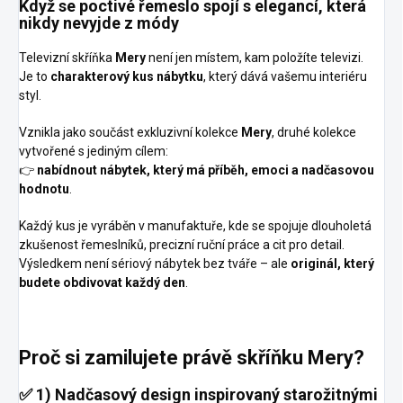
Když se poctivé řemeslo spojí s elegancí, která
nikdy nevyjde z módy
Televizní skříňka
Mery
není jen místem, kam položíte televizi.
Je to
charakterový kus nábytku
, který dává vašemu interiéru
styl.
Vznikla jako součást exkluzivní kolekce
Mery
, druhé kolekce
vytvořené s jediným cílem:
👉
nabídnout nábytek, který má příběh, emoci a nadčasovou
hodnotu
.
Každý kus je vyráběn v manufaktuře, kde se spojuje dlouholetá
zkušenost řemeslníků, precizní ruční práce a cit pro detail.
Výsledkem není sériový nábytek bez tváře – ale
originál, který
budete obdivovat každý den
.
Proč si zamilujete právě skříňku Mery?
✅
1) Nadčasový design inspirovaný starožitnými