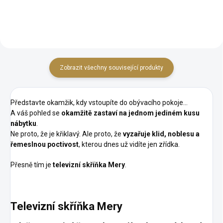
základ Široké možnosti
personalizace: barvy, patiny, Lze
personalizace: barvy, patiny, Lze
doplnit dalším nábytkem z...
doplnit...
Zobrazit všechny související produkty
Představte okamžik, kdy vstoupíte do obývacího pokoje…
A váš pohled se
okamžitě zastaví na jednom jediném kusu
nábytku
.
Ne proto, že je křiklavý. Ale proto, že
vyzařuje klid, noblesu a
řemeslnou poctivost
, kterou dnes už vidíte jen zřídka.
Přesně tím je
televizní skříňka Mery
.
Televizní skříňka Mery