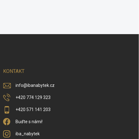
Z
á
p
a
t
í
KONTAKT
info
@
ibanabytek.cz
+420 774 129 323
+420 571 141 203
Buďte s námi!
iba_nabytek