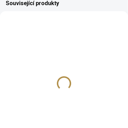
Související produkty
AUTORSKÝ PODPIS
AUTORSKÝ PODPIS
ZDARMA
ZDARMA
Luxusní komoda Mery
Konferenční stolek
(šuplíková)
Mery
30 681 Kč
15 988 Kč
od
od
Detail
Detail
Luxusní vzhled s ručně
Luxusní vzhled s ručně
vyřezávanými ornamenty Velký
vyřezávanými ornamenty 80 %
úložný prostor 80 % masivní
masivní dřevo – robustní a
dřevo – robustní a trvanlivý
trvanlivý základ Široké možnosti