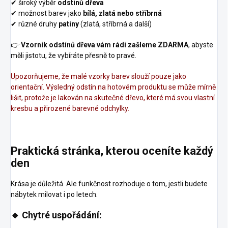
✔ široký výběr
odstínů dřeva
✔ možnost barev jako
bílá, zlatá nebo stříbrná
✔ různé druhy
patiny
(zlatá, stříbrná a další)
👉
Vzorník odstínů dřeva vám rádi zašleme ZDARMA
, abyste
měli jistotu, že vybíráte přesně to pravé.
Upozorňujeme, že malé vzorky barev slouží pouze jako
orientační. Výsledný odstín na hotovém produktu se může mírně
lišit, protože je lakován na skutečné dřevo, které má svou vlastní
kresbu a přirozené barevné odchylky.
Praktická stránka, kterou oceníte každý
den
Krása je důležitá. Ale funkčnost rozhoduje o tom, jestli budete
nábytek milovat i po letech.
🔹
Chytré uspořádání: