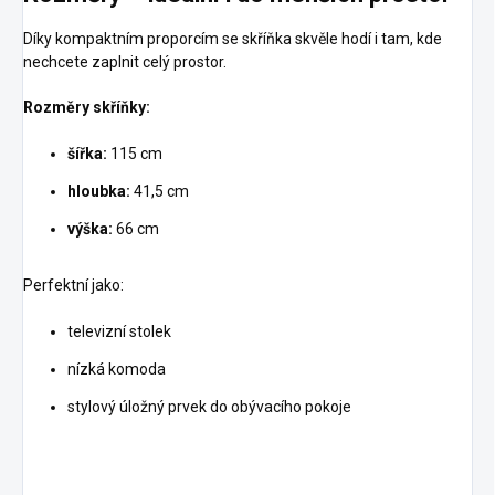
Díky kompaktním proporcím se skříňka skvěle hodí i tam, kde
nechcete zaplnit celý prostor.
Rozměry skříňky:
šířka:
115 cm
hloubka:
41,5 cm
výška:
66 cm
Perfektní jako:
televizní stolek
nízká komoda
stylový úložný prvek do obývacího pokoje