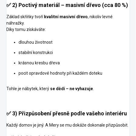
✅
2) Poctivý materiál – masivní dřevo (cca 80 %)
Základ skříňky tvoří
kvalitní masivní dřevo
, nikoliv levné
náhražky.
Díky tomu získáváte:
dlouhou životnost
stabilní konstrukci
krásnou kresbu dřeva
pocit opravdové hodnoty při každém doteku
Tohle je nábytek, který
se dědí – ne vyhazuje
.
✅
3) Přizpůsobení přesně podle vašeho interiéru
Každý domov je jiný. A Mery se mu dokáže dokonale přizpůsobit.