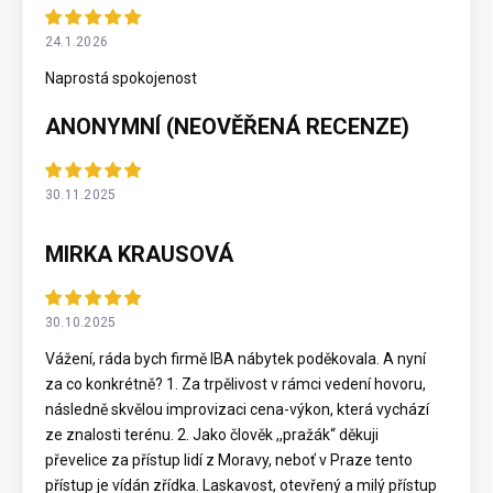
24.1.2026
Naprostá spokojenost
ANONYMNÍ (NEOVĚŘENÁ RECENZE)
30.11.2025
MIRKA KRAUSOVÁ
30.10.2025
Vážení, ráda bych firmě IBA nábytek poděkovala. A nyní
za co konkrétně? 1. Za trpělivost v rámci vedení hovoru,
následně skvělou improvizaci cena-výkon, která vychází
ze znalosti terénu. 2. Jako člověk ,,pražák“ děkuji
převelice za přístup lidí z Moravy, neboť v Praze tento
přístup je vídán zřídka. Laskavost, otevřený a milý přístup