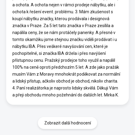
a ochota. A ochota nejen v rámci prodeje nábytku, ale i
ochota k řešení event. problému. 3. Mám zkušenost s
koupí nábytku značky, kterou prodávala i designová
značka v Praze. Za 5 let tato značka v Praze zesílila a
napálila ceny, že se nám protáčely panenky. A přesně v
tomto okamžiku jsme stejnou značku viděli prodávat i u
nábytku IBA. Přes veškeré navyšování cen, které je
pochopitelné, si značka IBA držela i přes navýšení
přístupnou cenu. Pražský prodejce toho využil a napálil
100% na ceně oproti předchozím 5 let. A zde jako pražák
musím Vám z Moravy mnohokrát poděkovat za normální
a lidský přístup, ačkoliv obchod je obchod, nikoliv charita.
4. Paní realizátorka je naprosto lidsky skvělá. Děkuji Vám
a přeji obchodu mnoho požehnání do dalších let. Mirka K.
Zobrazit další hodnocení