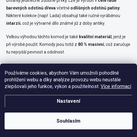
utvářejí jedinečné zdobné prvky. Lze je vyrobit v
celé řadě
p
v
barevných odstínů dřeva
včetně
odlišných odstínů patiny
.
r
á
Některé kolekce (např. Lada) obsahují také ručně vyráběnou
v
n
k
intarzii
, což je výtvarné dílo známé již z doby antiky.
í
y
v
Velkou výhodou těchto komod je také
kvalitní materiál
, jenž je
ý
při výrobě použit. Komody jsou totiž z
80 % masivní
, což zaručuje
p
i
tu nejvyšší pevnost a odolnost.
s
u
Používáme cookies, abychom Vám umožnili pohodlné
prohlížení webu a díky analýze provozu webu neustále
Z
zlepšovali jeho funkce, výkon a použitelnost.
Více informací
á
p
a
Nastavení
t
í
KONTAKT
Souhlasím
info
@
ibanabytek.cz