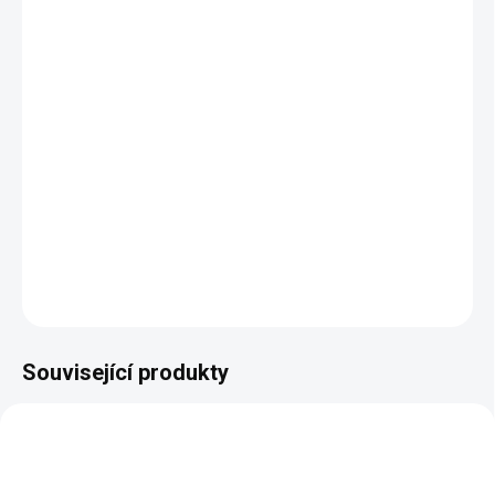
−
+
Přidat do košíku
Krásná komoda s šuplíky Laura a antickou intarzií v
zámeckém stylu.
Rozměry:
š 1180, hl 530, v 1040 mm
DETAILNÍ INFORMACE
ZEPTAT SE
HLÍDAT
Související produkty
AUTORSKÝ PODPIS
AUTORSKÝ PODPIS
ZDARMA
ZDARMA