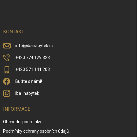
á
p
a
t
í
KONTAKT
info
@
ibanabytek.cz
+420 774 129 323
+420 571 141 203
Buďte s námi!
iba_nabytek
INFORMACE
Obchodní podmínky
Podmínky ochrany osobních údajů