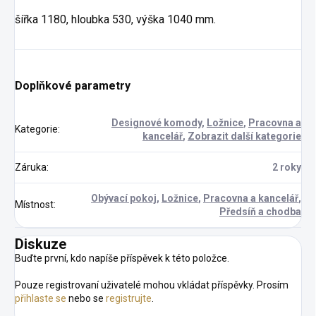
šířka 1180, hloubka 530, výška 1040 mm.
Doplňkové parametry
Designové komody
,
Ložnice
,
Pracovna a
Kategorie
:
kancelář
,
Zobrazit další kategorie
Záruka
:
2 roky
Obývací pokoj
,
Ložnice
,
Pracovna a kancelář
,
Místnost
:
Předsíň a chodba
Diskuze
Buďte první, kdo napíše příspěvek k této položce.
Pouze registrovaní uživatelé mohou vkládat příspěvky. Prosím
přihlaste se
nebo se
registrujte
.