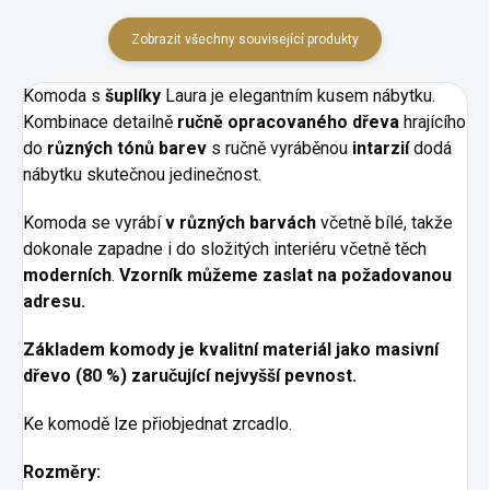
Zobrazit všechny související produkty
Komoda s
šuplíky
Laura je elegantním kusem nábytku.
Kombinace detailně
ručně opracovaného dřeva
hrajícího
do
různých tónů barev
s ručně vyráběnou
intarzií
dodá
nábytku skutečnou jedinečnost.
Komoda se vyrábí
v různých barvách
včetně bílé, takže
dokonale zapadne i do složitých interiéru včetně těch
moderních
.
Vzorník můžeme zaslat na požadovanou
adresu.
Základem komody je
kvalitní materiál
jako masivní
dřevo (80 %)
zaručující
nejvyšší pevnost.
Ke komodě lze přiobjednat zrcadlo.
Rozměry: