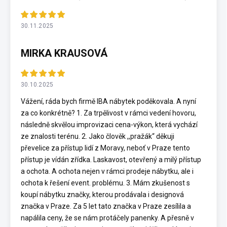
30.11.2025
MIRKA KRAUSOVÁ
30.10.2025
Vážení, ráda bych firmě IBA nábytek poděkovala. A nyní
za co konkrétně? 1. Za trpělivost v rámci vedení hovoru,
následně skvělou improvizaci cena-výkon, která vychází
ze znalosti terénu. 2. Jako člověk ,,pražák“ děkuji
převelice za přístup lidí z Moravy, neboť v Praze tento
přístup je vídán zřídka. Laskavost, otevřený a milý přístup
a ochota. A ochota nejen v rámci prodeje nábytku, ale i
ochota k řešení event. problému. 3. Mám zkušenost s
koupí nábytku značky, kterou prodávala i designová
značka v Praze. Za 5 let tato značka v Praze zesílila a
napálila ceny, že se nám protáčely panenky. A přesně v