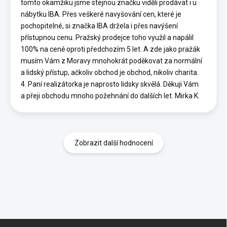
tomto okamžiku jsme stejnou značku viděli prodávat i u
nábytku IBA. Přes veškeré navyšování cen, které je
pochopitelné, si značka IBA držela i přes navýšení
přístupnou cenu. Pražský prodejce toho využil a napálil
100% na ceně oproti předchozím 5 let. A zde jako pražák
musím Vám z Moravy mnohokrát poděkovat za normální
a lidský přístup, ačkoliv obchod je obchod, nikoliv charita.
4. Paní realizátorka je naprosto lidsky skvělá. Děkuji Vám
a přeji obchodu mnoho požehnání do dalších let. Mirka K.
Zobrazit další hodnocení
Z