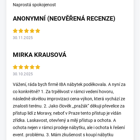
Naprostá spokojenost
ANONYMNÍ (NEOVĚŘENÁ RECENZE)
30.11.2025
MIRKA KRAUSOVÁ
30.10.2025
Vážení, ráda bych firmě IBA nábytek poděkovala. A nyní za
co konkrétně? 1. Za trpělivost v rámci vedení hovoru,
následně skvělou improvizaci cena-výkon, která vychází ze
znalosti terénu. 2. Jako člověk ,,pražák“ děkuji převelice za
přístup lidí z Moravy, neboť v Praze tento přístup je vídán
zřídka. Laskavost, otevřený a milý přístup a ochota. A
ochota nejen v rámci prodeje nábytku, ale i ochota k řešení
event. problému. 3. Mám zkušenost s koupí nábytku