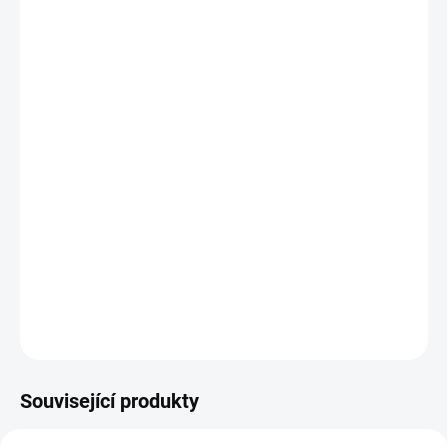
TYP
ŠÍŘKA POSTELE
−
+
Přidat do košíku
Manželská postel i jednolůžko Laura s jedinečným
zdobením zvaným intarzie v různých barevných
provedeních.
DETAILNÍ INFORMACE
ZEPTAT SE
HLÍDAT
Související produkty