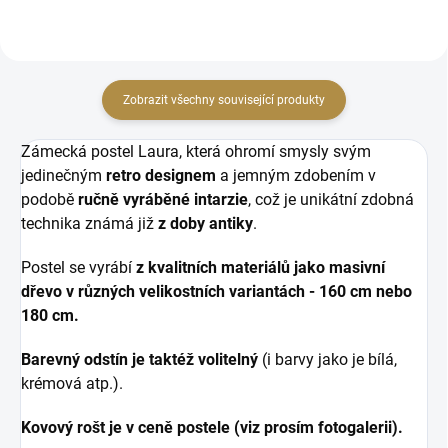
Zobrazit všechny související produkty
Zámecká postel Laura, která ohromí smysly svým
jedinečným
retro designem
a jemným zdobením v
podobě
ručně vyráběné intarzie
, což je unikátní zdobná
technika známá již
z doby antiky
.
Postel se vyrábí
z kvalitních materiálů jako masivní
dřevo
v různých velikostních variantách - 160 cm nebo
180 cm.
Barevný odstín je taktéž volitelný
(i barvy jako je bílá,
krémová atp.).
Kovový rošt je v ceně postele (viz prosím fotogalerii).