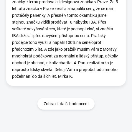
značky, kterou prodávala i designová značka v Praze. Za 5
let tato značka v Praze zesílila a napálila ceny, že se nám
protáčely panenky. A přesně v tomto okamžiku jsme
stejnou značku viděli prodávat i u nábytku IBA. Přes
veškeré navyšování cen, které je pochopitelné, si značka
IBA držela i přes navýšení přístupnou cenu. Pražský
prodejce toho využil a napálil 100% na ceně oproti
předchozím 5 let. A zde jako pražák musím Vám z Moravy
mnohokrát poděkovat za normální a lidský přístup, ačkoliv
obchod je obchod, nikoliv charita. 4. Paní realizátorka je
naprosto lidsky skvělá. Děkuji Vám a přeji obchodu mnoho
požehnání do dalších let. Mirka K.
Zobrazit další hodnocení