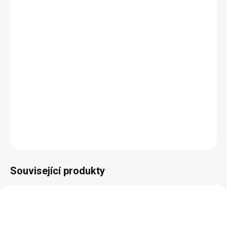
−
+
Přidat do košíku
Klasické zrcadlo Laura s půvabnými prvky a v celé řadě
barevných odstínů.
Rozměry:
šířka 990 mm, hloubka 90 mm, výška 1000 mm
DETAILNÍ INFORMACE
ZEPTAT SE
HLÍDAT
Související produkty
AUTORSKÝ PODPIS
AUTORSKÝ PODPIS
ZDARMA
ZDARMA