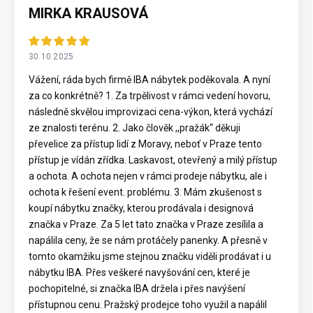
MIRKA KRAUSOVÁ
30.10.2025
Vážení, ráda bych firmě IBA nábytek poděkovala. A nyní
za co konkrétně? 1. Za trpělivost v rámci vedení hovoru,
následně skvělou improvizaci cena-výkon, která vychází
ze znalosti terénu. 2. Jako člověk ,,pražák“ děkuji
převelice za přístup lidí z Moravy, neboť v Praze tento
přístup je vídán zřídka. Laskavost, otevřený a milý přístup
a ochota. A ochota nejen v rámci prodeje nábytku, ale i
ochota k řešení event. problému. 3. Mám zkušenost s
koupí nábytku značky, kterou prodávala i designová
značka v Praze. Za 5 let tato značka v Praze zesílila a
napálila ceny, že se nám protáčely panenky. A přesně v
tomto okamžiku jsme stejnou značku viděli prodávat i u
nábytku IBA. Přes veškeré navyšování cen, které je
pochopitelné, si značka IBA držela i přes navýšení
přístupnou cenu. Pražský prodejce toho využil a napálil