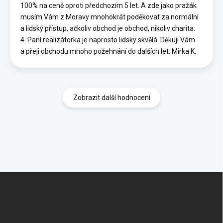
100% na ceně oproti předchozím 5 let. A zde jako pražák
musím Vám z Moravy mnohokrát poděkovat za normální
a lidský přístup, ačkoliv obchod je obchod, nikoliv charita.
4. Paní realizátorka je naprosto lidsky skvělá. Děkuji Vám
a přeji obchodu mnoho požehnání do dalších let. Mirka K.
Zobrazit další hodnocení
Z
á
p
a
t