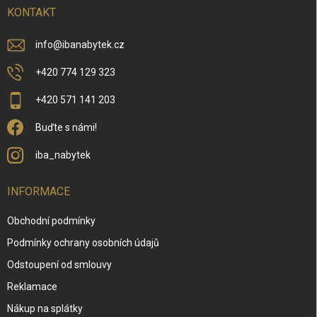
í
KONTAKT
info
@
ibanabytek.cz
+420 774 129 323
+420 571 141 203
Buďte s námi!
iba_nabytek
INFORMACE
Obchodní podmínky
Podmínky ochrany osobních údajů
Odstoupení od smlouvy
Reklamace
Nákup na splátky