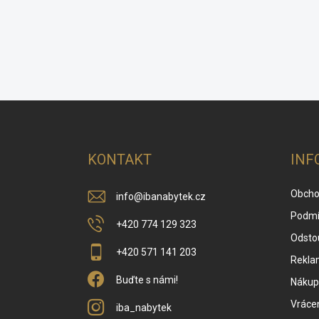
Z
á
p
a
KONTAKT
INF
t
í
Obcho
info
@
ibanabytek.cz
Podmí
+420 774 129 323
Odsto
+420 571 141 203
Rekla
Buďte s námi!
Nákup 
Vrácen
iba_nabytek