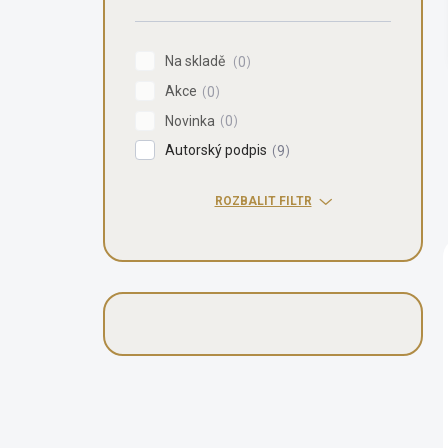
n
í
p
Na skladě
0
a
Akce
n
0
e
Novinka
0
l
Autorský podpis
9
ROZBALIT FILTR