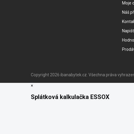
Moje 
Náš př
Konta
Napiš
Hodno
Prodá
Copyright 2026
ibanabytek.cz
. Všechna práva vyhraze
×
Splátková kalkulačka ESSOX