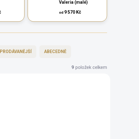
Valeria (malé)
č
9 570 Kč
od
PRODÁVANĚJŠÍ
ABECEDNĚ
9
položek celkem
AUTORSKÝ PODPIS
ZDARMA
ZDARMA