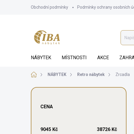
Přejít
Obchodní podmínky
Podmínky ochrany osobních ú
na
obsah
NÁBYTEK
MÍSTNOSTI
AKCE
ZAHRA
Domů
NÁBYTEK
Retro nábytek
Zrcadla
P
o
s
CENA
t
r
a
n
9045
Kč
38726
Kč