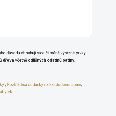
lickém
kolekce zámeckého nábytku
v různém barevném odstínu
i
dřeva. Rozměry: šířka: 1430
 1375,
mm, výška 1130 mm,
10 mm
hloubka 120 mm.
oho důvodu obsahují více či méně výrazné prvky
ů dřeva
včetně
odlišných odstínů patiny
.
čky
,
Rozkládací sedačky na každodenní spaní
,
ábytek