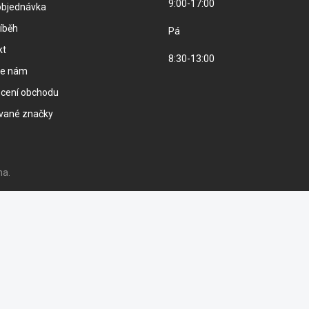
9:00-17:00
objednávka
íběh
Pá
kt
8:30-13:00
te nám
cení obchodu
vané značky
na.