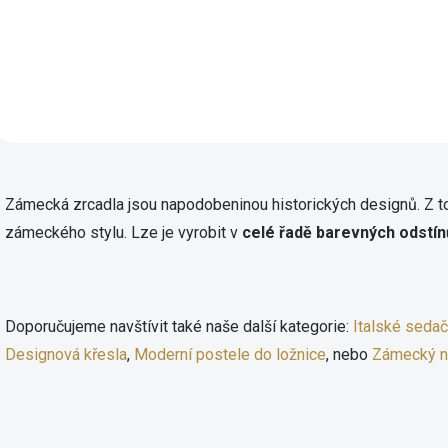
kolekce Laura v různých
klasický nábytek v ang
barevných variantách.
stylu, který okouzlí
Rozměry: šířka 1400 mm,
jednoduchými přímým
hloubka 100, výška 1000 mm
liniemi. Rozměry: šířka
hloubka 85, výška 10
O
v
Zámecká zrcadla jsou napodobeninou historických designů. Z t
l
á
zámeckého stylu. Lze je vyrobit v
celé řadě barevných odstín
d
a
c
í
p
Doporučujeme navštívit také naše další kategorie:
Italské seda
r
Designová křesla
,
Moderní postele do ložnice
, nebo
Zámecký n
v
k
y
v
ý