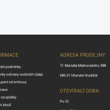
p
i
s
u
ORMACE
ADRESA PRODEJNY:
Tř. Maršála Malinovského 388
dní podmínky
nky ochrany osobních údajů
686 01 Uherské Hradiště
upení od smlouvy
mace
OTEVÍRACÍ DOBA:
na splátky
Po-Čt
í zboží