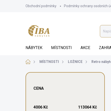
Přejít
Obchodní podmínky
Podmínky ochrany osobních ú
na
obsah
NÁBYTEK
MÍSTNOSTI
AKCE
ZAHRA
Domů
MÍSTNOSTI
LOŽNICE
Retro nábyt
P
o
s
CENA
t
r
a
n
4006
Kč
113064
Kč