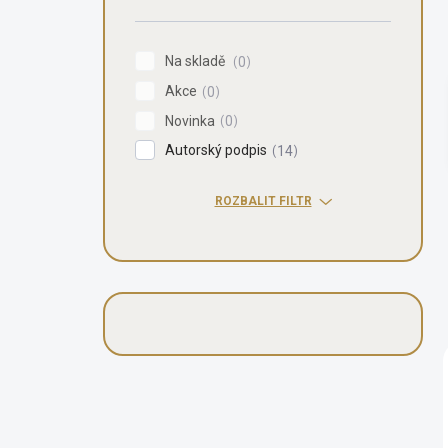
n
í
p
Na skladě
0
a
Akce
n
0
e
Novinka
0
l
Autorský podpis
14
ROZBALIT FILTR