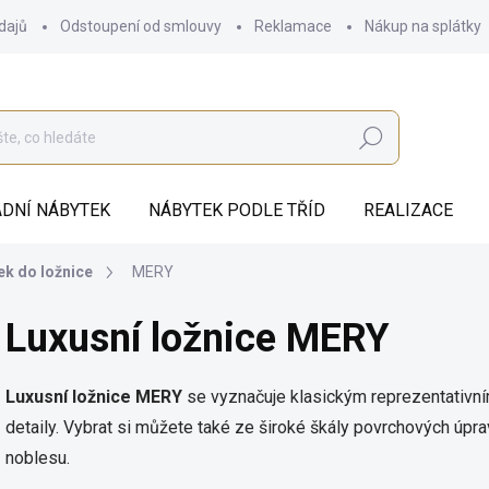
dajů
Odstoupení od smlouvy
Reklamace
Nákup na splátky
Hledat
DNÍ NÁBYTEK
NÁBYTEK PODLE TŘÍD
REALIZACE
ek do ložnice
MERY
Luxusní ložnice MERY
Luxusní ložnice MERY
se vyznačuje klasickým reprezentativ
detaily. Vybrat si můžete také ze široké škály povrchových úprav
noblesu.