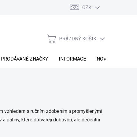
CZK
Vrácení zboží
Moje objednávka
Náš příběh
Kontakt
PRÁZDNÝ KOŠÍK
NÁKUPNÍ
KOŠÍK
PRODÁVANÉ ZNAČKY
INFORMACE
NOVINKY
ním vzhledem s ručním zdobením a promyšlenými
 a patiny, které dotvářejí dobovou, ale decentní