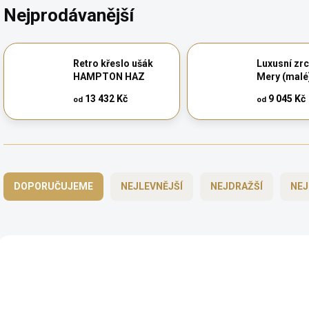
Nejprodávanější
Retro křeslo ušák
Luxusní zr
HAMPTON HAZ
Mery (malé
13 432 Kč
9 045 Kč
od
od
Ř
a
DOPORUČUJEME
NEJLEVNĚJŠÍ
NEJDRAŽŠÍ
NEJ
z
e
n
í
V
p
ý
AUTORSKÝ PODPIS
AUTORSKÝ PODPIS
r
p
o
i
d
ZDARMA
s