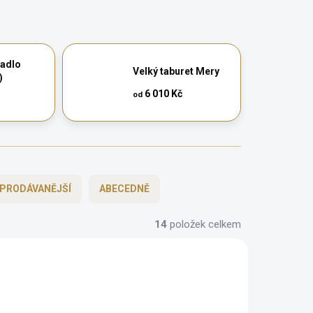
cadlo
Velký taburet Mery
)
6 010 Kč
od
PRODÁVANĚJŠÍ
ABECEDNĚ
14
položek celkem
AUTORSKÝ PODPIS
ZDARMA
ZDARMA