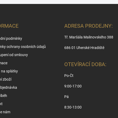
ORMACE
ADRESA PRODEJNY:
Tř. Maršála Malinovského 388
dní podmínky
nky ochrany osobních údajů
686 01 Uherské Hradiště
upení od smlouvy
mace
OTEVÍRACÍ DOBA:
na splátky
Po-Čt
í zboží
9:00-17:00
objednávka
íběh
Pá
kt
8:30-13:00
te nám