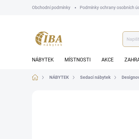
Přejít
Obchodní podmínky
Podmínky ochrany osobních ú
na
obsah
NÁBYTEK
MÍSTNOSTI
AKCE
ZAHR
Domů
NÁBYTEK
Sedací nábytek
Designov
ZNAČKA:
IBA
AUTORSKÝ PODPIS