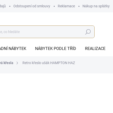
dajů
Odstoupení od smlouvy
Reklamace
Nákup na splátky
Hledat
ADNÍ NÁBYTEK
NÁBYTEK PODLE TŘÍD
REALIZACE
á křesla
Retro křeslo ušák HAMPTON HAZ
od
13 432 Kč
ZDARMA
od
11 100,83 Kč
bez DPH
Měrná
ZVOLTE VARIANTU