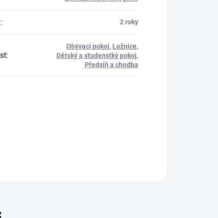
a
:
2 roky
Obývací pokoj
,
Ložnice
,
st
:
Dětský a studenstký pokoj
,
Předsíň a chodba