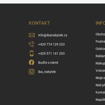
Z
á
p
a
KONTAKT
INF
t
í
Obcho
info
@
ibanabytek.cz
Podmí
+420 774 129 323
Odsto
+420 571 141 203
Rekla
Buďte s námi!
Nákup 
Vrácen
iba_nabytek
Moje 
Náš př
Konta
Napiš