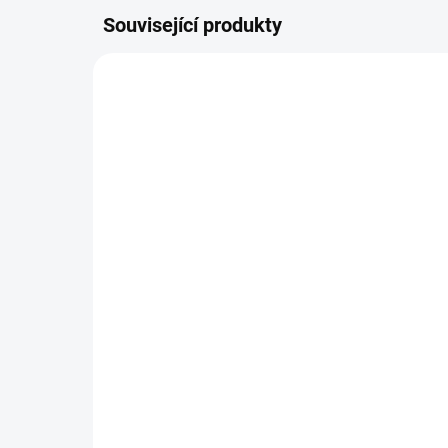
Související produkty
AUTORSKÝ PODPIS
AUTOR
ZDARMA
Luxusní komoda Noah (3
Dě
šuplíky)
25
22 127 Kč
od
Detail
Roz
500
Krásná komoda se třemi šuplíky v