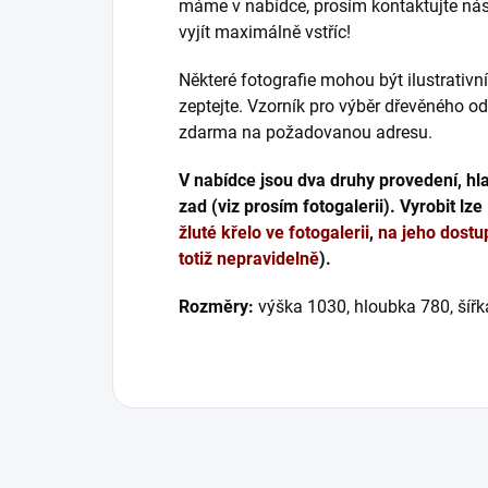
máme v nabídce, prosím kontaktujte ná
vyjít maximálně vstříc!
Některé fotografie mohou být ilustrativ
zeptejte. Vzorník pro výběr dřevěného 
zdarma na požadovanou adresu.
V nabídce jsou dva druhy provedení, h
zad (viz prosím fotogalerii). Vyrobit lze
žluté křelo ve fotogalerii
,
na jeho dostu
totiž nepravidelně
).
Rozměry:
výška 1030, hloubka 780, šíř