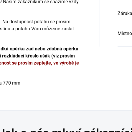
s! Naším zákazníkům se snažíme vždy
Záruk
ní. Na dostupnost potahu se prosím
odstínu a potahu Vám můžeme zaslat
Místno
ladká opěrka zad nebo zdobná opěrka
 i rozkládací křeslo ušák (viz prosím
pnost se prosím zeptejte, ve výrobě je
ka 770 mm