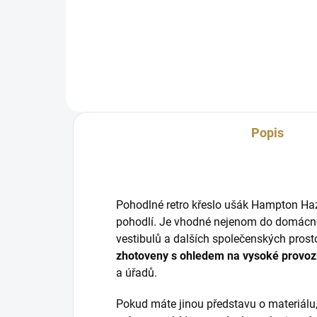
elegantním stylu inspirovaný jak
moderními, tak klasickými prvky.
Popis
Pohodlné retro křeslo ušák Hampton Haz
pohodlí. Je vhodné nejenom do domácností
vestibulů a dalších společenských prostor
zhotoveny s ohledem na vysoké provoz
a úřadů.
Pokud máte jinou představu o materiálu,