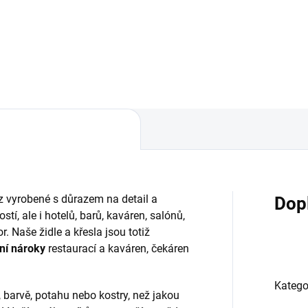
1235 mm, výška 2180 mm
 vyrobené s důrazem na detail a
Dop
, ale i hotelů, barů, kaváren, salónů,
. Naše židle a křesla jsou totiž
ní nároky
restaurací a kaváren, čekáren
Katego
 barvě, potahu nebo kostry, než jakou