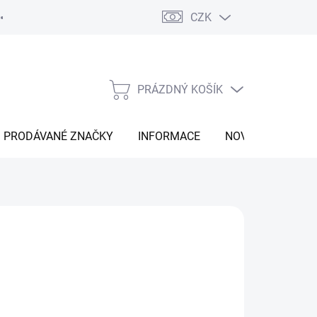
CZK
Vrácení zboží
Moje objednávka
Náš příběh
Kontakt
PRÁZDNÝ KOŠÍK
NÁKUPNÍ
KOŠÍK
PRODÁVANÉ ZNAČKY
INFORMACE
NOVINKY