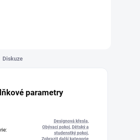
Diskuze
lňkové parametry
Designová křesla
,
Obývací pokoj
,
Dětský a
rie
:
studenstký pokoj
,
Zobrazit další kategorie