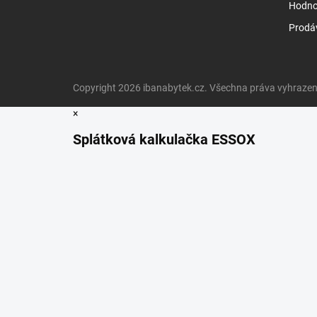
Hodno
Prodá
Copyright 2026
ibanabytek.cz
. Všechna práva vyhrazen
×
Splátková kalkulačka ESSOX