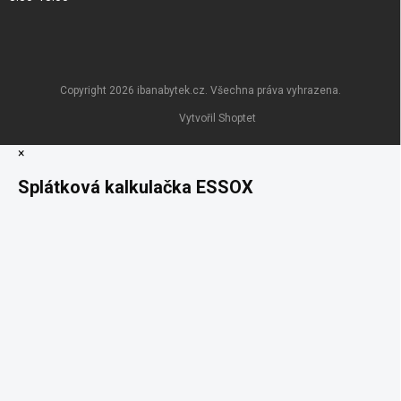
Copyright 2026
ibanabytek.cz
. Všechna práva vyhrazena.
Vytvořil Shoptet
×
Splátková kalkulačka ESSOX