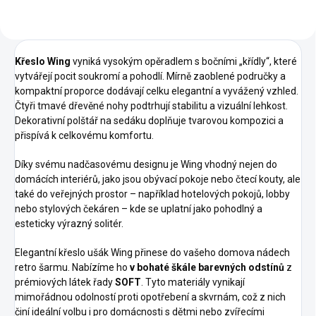
Křeslo Wing
vyniká vysokým opěradlem s bočními „křídly“, které
vytvářejí pocit soukromí a pohodlí. Mírně zaoblené područky a
kompaktní proporce dodávají celku elegantní a vyvážený vzhled.
Čtyři tmavé dřevěné nohy podtrhují stabilitu a vizuální lehkost.
Dekorativní polštář na sedáku doplňuje tvarovou kompozici a
přispívá k celkovému komfortu.
Díky svému nadčasovému designu je Wing vhodný nejen do
domácích interiérů, jako jsou obývací pokoje nebo čtecí kouty, ale
také do veřejných prostor – například hotelových pokojů, lobby
nebo stylových čekáren – kde se uplatní jako pohodlný a
esteticky výrazný solitér.
Elegantní křeslo ušák Wing přinese do vašeho domova nádech
retro šarmu. Nabízíme ho
v bohaté škále barevných odstínů
z
prémiových látek řady
SOFT
. Tyto materiály vynikají
mimořádnou odolností proti opotřebení a skvrnám, což z nich
činí ideální volbu i pro domácnosti s dětmi nebo zvířecími