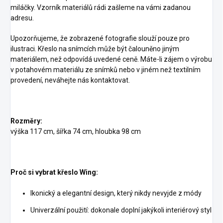
miláčky. Vzorník materiálů rádi zašleme na vámi zadanou
adresu.
Upozorňujeme, že zobrazené fotografie slouží pouze pro
ilustraci. Křeslo na snímcích může být čalouněno jiným
materiálem, než odpovídá uvedené ceně. Máte-li zájem o výrobu
v potahovém materiálu ze snímků nebo v jiném než textilním
provedení, neváhejte nás kontaktovat.
Rozměry:
výška 117 cm, šířka 74 cm, hloubka 98 cm
Proč si vybrat křeslo Wing:
Ikonický a elegantní design, který nikdy nevyjde z módy
Univerzální použití: dokonale doplní jakýkoli interiérový styl