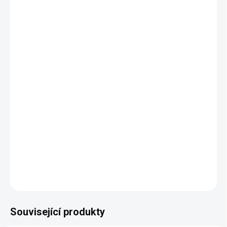
−
+
Přidat do košíku
Ikonický a elegantní design, který nikdy nevyjde z módy
Univerzální použití: dokonale doplní jakýkoli interiérový styl
Široká nabídka barevných variant pro každý vkus
Robustní a spolehlivá konstrukce zaručující dlouhou
životnost
Prémiové čalounění s důrazem na komfort a trvanlivost
Pečlivé řemeslné provedení s ohledem na každý detail
DETAILNÍ INFORMACE
ZEPTAT SE
HLÍDAT
Související produkty