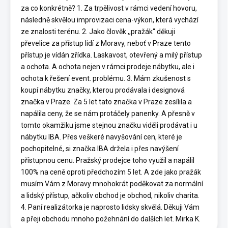
za co konkrétně? 1. Za trpělivost v rámci vedení hovoru,
následně skvělou improvizaci cena-výkon, která vychází
ze znalosti terénu. 2. Jako člověk ,,pražák“ děkuji
převelice za přístup lidí z Moravy, neboť v Praze tento
přístup je vídán zřídka. Laskavost, otevřený a milý přístup
a ochota. A ochota nejen v rámci prodeje nábytku, ale i
ochota k řešení event. problému. 3. Mám zkušenost s
koupí nábytku značky, kterou prodávala i designová
značka v Praze. Za 5 let tato značka v Praze zesílila a
napálila ceny, že se nám protáčely panenky. A přesně v
tomto okamžiku jsme stejnou značku viděli prodávat i u
nábytku IBA. Přes veškeré navyšování cen, které je
pochopitelné, si značka IBA držela i přes navýšení
přístupnou cenu. Pražský prodejce toho využil a napálil
100% na ceně oproti předchozím 5 let. A zde jako pražák
musím Vám z Moravy mnohokrát poděkovat za normální
a lidský přístup, ačkoliv obchod je obchod, nikoliv charita.
4. Paní realizátorka je naprosto lidsky skvělá. Děkuji Vám
a přeji obchodu mnoho požehnání do dalších let. Mirka K.