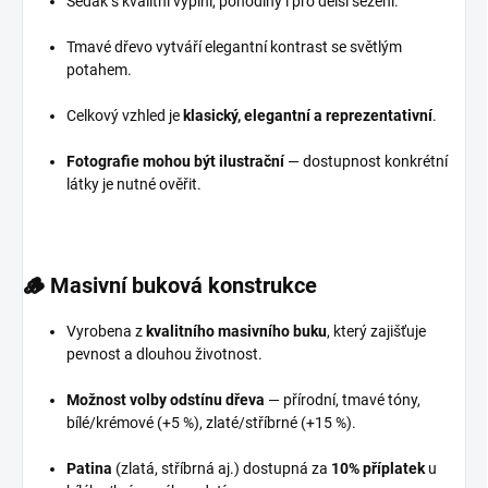
Sedák s kvalitní výplní, pohodlný i pro delší sezení.
Tmavé dřevo vytváří elegantní kontrast se světlým
potahem.
Celkový vzhled je
klasický, elegantní a reprezentativní
.
Fotografie mohou být ilustrační
— dostupnost konkrétní
látky je nutné ověřit.
🪵
Masivní buková konstrukce
Vyrobena z
kvalitního masivního buku
, který zajišťuje
pevnost a dlouhou životnost.
Možnost volby odstínu dřeva
— přírodní, tmavé tóny,
bílé/krémové (+5 %), zlaté/stříbrné (+15 %).
Patina
(zlatá, stříbrná aj.) dostupná za
10% příplatek
u