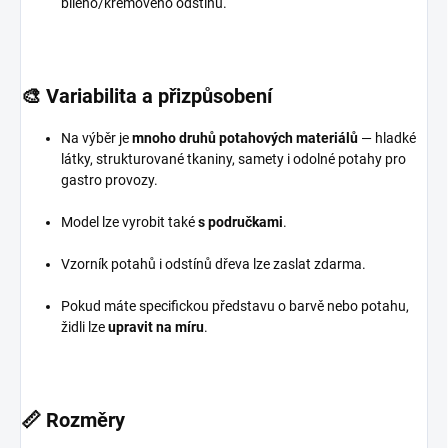
bílého/krémového odstínu.
🎨
Variabilita a přizpůsobení
Na výběr je
mnoho druhů potahových materiálů
— hladké
látky, strukturované tkaniny, samety i odolné potahy pro
gastro provozy.
Model lze vyrobit také
s područkami
.
Vzorník potahů i odstínů dřeva lze zaslat zdarma.
Pokud máte specifickou představu o barvě nebo potahu,
židli lze
upravit na míru
.
📏 Rozměry