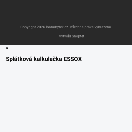
Copyright 2026
ibanabytek.cz
. Všechna práva vyhrazena.
Vytvořil Shoptet
×
Splátková kalkulačka ESSOX