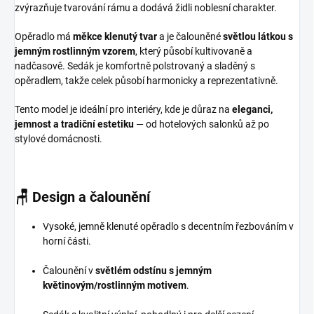
zvýrazňuje tvarování rámu a dodává židli noblesní charakter.
Opěradlo má
měkce klenutý tvar
a je čalouněné
světlou látkou s
jemným rostlinným vzorem
, který působí kultivovaně a
nadčasově. Sedák je komfortně polstrovaný a sladěný s
opěradlem, takže celek působí harmonicky a reprezentativně.
Tento model je ideální pro interiéry, kde je důraz na
eleganci,
jemnost a tradiční estetiku
— od hotelových salonků až po
stylové domácnosti.
🪑
Design a čalounění
Vysoké, jemně klenuté opěradlo s decentním řezbováním v
horní části.
Čalounění v
světlém odstínu s jemným
květinovým/rostlinným motivem
.