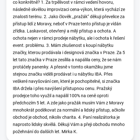
co konkrétně? 1. Za trpělivost v rámci vedení hovoru,
následně skvělou improvizaci cena-výkon, která vychází ze
znalosti terénu. 2. Jako člověk ,,pražák“ děkuji převelice za
přístup lidí z Moravy, neboť v Praze tento přístup je vídán
zřídka. Laskavost, otevřený a milý přístup a ochota. A
ochota nejen v rámci prodeje nábytku, ale i ochota k řešení
event. problému. 3. Mám zkušenost s koupí nábytku
značky, kterou prodávala i designová značka v Praze. Za 5
let tato značka v Praze zesílila a napálila ceny, že se nám
protáčely panenky. A přesně v tomto okamžiku jsme
stejnou značku viděli prodávat i u nábytku IBA. Přes
veškeré navyšování cen, které je pochopitelné, si značka
IBA držela i přes navýšení přístupnou cenu. Pražský
prodejce toho využil a napálil 100% na ceně oproti
předchozím 5 let. A zde jako pražák musím Vám z Moravy
mnohokrát poděkovat za normální a lidský přístup, ačkoliv
obchod je obchod, nikoliv charita. 4. Paní realizátorka je
naprosto lidsky skvělá. Děkuji Vám a přeji obchodu mnoho
požehnání do dalších let. Mirka K.