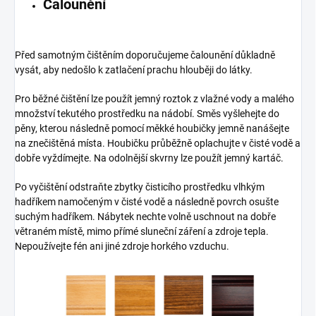
Čalounění
Před samotným čištěním doporučujeme čalounění důkladně
vysát, aby nedošlo k zatlačení prachu hlouběji do látky.
Pro běžné čištění lze použít jemný roztok z vlažné vody a malého
množství tekutého prostředku na nádobí. Směs vyšlehejte do
pěny, kterou následně pomocí měkké houbičky jemně nanášejte
na znečištěná místa. Houbičku průběžně oplachujte v čisté vodě a
dobře vyždímejte. Na odolnější skvrny lze použít jemný kartáč.
Po vyčištění odstraňte zbytky čisticího prostředku vlhkým
hadříkem namočeným v čisté vodě a následně povrch osušte
suchým hadříkem. Nábytek nechte volně uschnout na dobře
větraném místě, mimo přímé sluneční záření a zdroje tepla.
Nepoužívejte fén ani jiné zdroje horkého vzduchu.