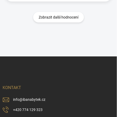
Zobrazit další hodnocení
Z
á
p
a
t
í
KONTAKT
info
@
ibanabytek.cz
+420 774 129 323