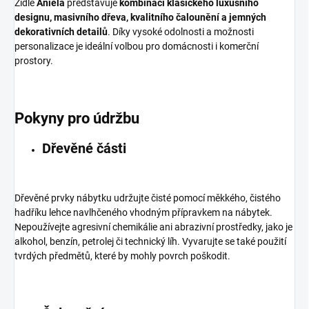
Židle
Aniela
představuje
kombinaci klasického luxusního
designu, masivního dřeva, kvalitního čalounění a jemných
dekorativních detailů
. Díky vysoké odolnosti a možnosti
personalizace je ideální volbou pro domácnosti i komerční
prostory.
Pokyny pro údržbu
Dřevěné části
Dřevěné prvky nábytku udržujte čisté pomocí měkkého, čistého
hadříku lehce navlhčeného vhodným přípravkem na nábytek.
Nepoužívejte agresivní chemikálie ani abrazivní prostředky, jako je
alkohol, benzín, petrolej či technický líh. Vyvarujte se také použití
tvrdých předmětů, které by mohly povrch poškodit.