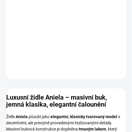
−
+
Přidat do košíku
Masivní
židle Aniela vyrobená
na míru
dle Vašich představ.
Rozměry: výška 1000 mm, hloubka 560 mm, šířka 500 mm
DETAILNÍ INFORMACE
ZEPTAT SE
HLÍDAT
Luxusní židle Aniela – masivní buk,
jemná klasika, elegantní čalounění
Židle
Aniela
působí jako
elegantní, klasicky tvarovaný model
s
decentními, ale precizně provedenými řezbovanými detaily.
Masivní buková konstrukce je doplněna
tmavým lakem
, který