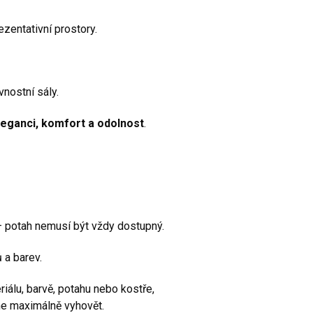
ezentativní prostory.
vnostní sály.
leganci, komfort a odolnost
.
 potah nemusí být vždy dostupný.
 a barev.
iálu, barvě, potahu nebo kostře,
e maximálně vyhovět.