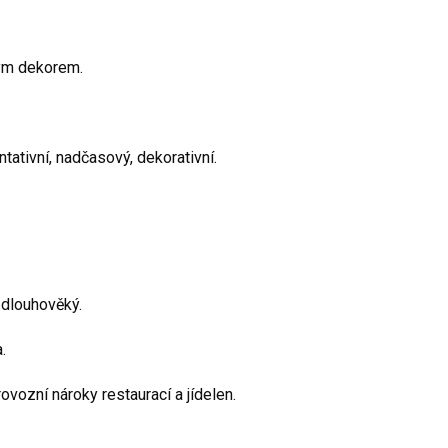
ým dekorem.
ativní, nadčasový, dekorativní.
 dlouhověký.
.
vozní nároky restaurací a jídelen.