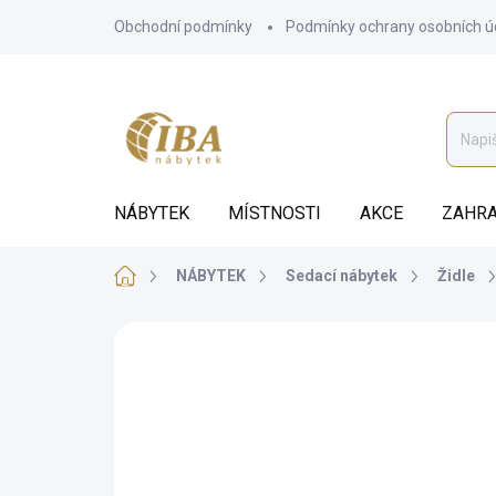
Přejít
Obchodní podmínky
Podmínky ochrany osobních ú
na
obsah
NÁBYTEK
MÍSTNOSTI
AKCE
ZAHRA
Domů
NÁBYTEK
Sedací nábytek
Židle
ZNAČKA:
IBA
AUTORSKÝ PODPIS