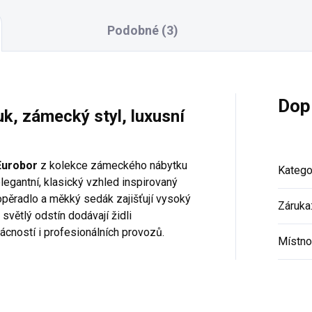
Podobné (3)
Dop
uk, zámecký styl, luxusní
Eurobor
z kolekce zámeckého nábytku
Katego
legantní, klasický vzhled inspirovaný
 opěradlo a měkký sedák zajišťují vysoký
Záruka
světlý odstín dodávají židli
ácností i profesionálních provozů.
Místno