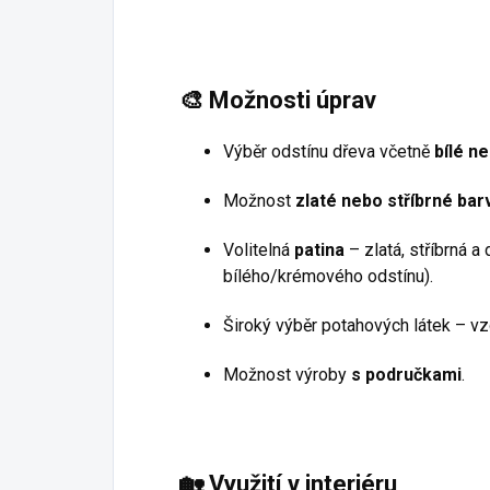
🎨
Možnosti úprav
Výběr odstínu dřeva včetně
bílé n
Možnost
zlaté nebo stříbrné bar
Volitelná
patina
– zlatá, stříbrná a 
bílého/krémového odstínu).
Široký výběr potahových látek – v
Možnost výroby
s područkami
.
🏡
Využití v interiéru