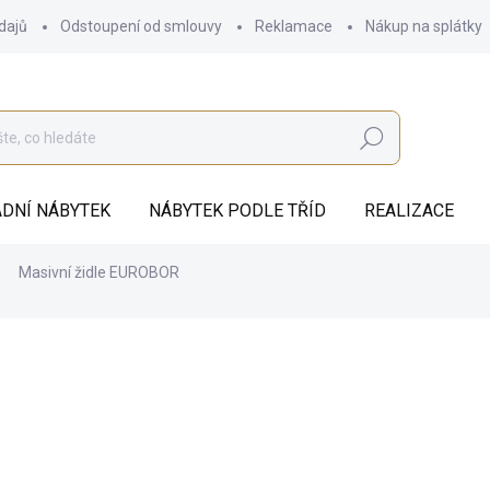
dajů
Odstoupení od smlouvy
Reklamace
Nákup na splátky
Hledat
DNÍ NÁBYTEK
NÁBYTEK PODLE TŘÍD
REALIZACE
Masivní židle EUROBOR
od
4 242 Kč
ZDARMA
od
3 505,79 Kč
bez DPH
Měrná
ZVOLTE VARIANTU