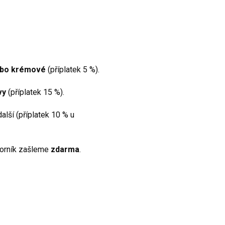
ebo krémové
(příplatek 5 %).
vy
(příplatek 15 %).
další (příplatek 10 % u
zorník zašleme
zdarma
.