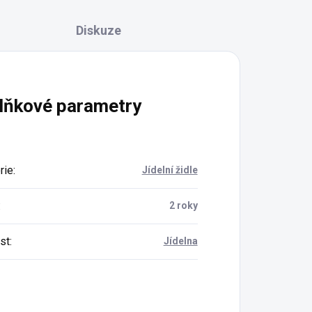
Diskuze
lňkové parametry
rie
:
Jídelní židle
:
2 roky
st
:
Jídelna