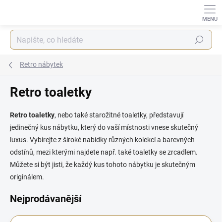
Přejít
na
obsah
Hledat
Retro nábytek
Retro toaletky
Retro toaletky
, nebo také starožitné toaletky,
představují
jedinečný kus nábytku, který do vaší místnosti vnese skutečný
luxus.
Vybírejte z široké nabídky různých kolekcí a barevných
odstínů, mezi kterými najdete např. také toaletky se zrcadlem.
Můžete si být jisti, že každý kus tohoto nábytku je skutečným
originálem.
Nejprodávanější