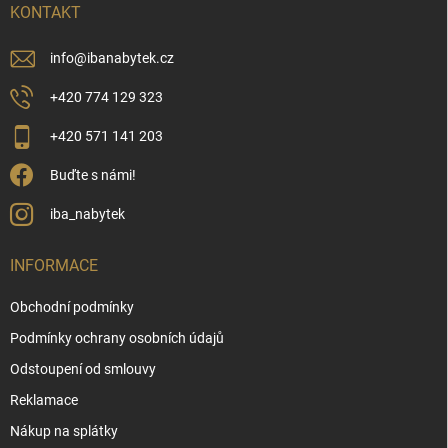
í
KONTAKT
info
@
ibanabytek.cz
+420 774 129 323
+420 571 141 203
Buďte s námi!
iba_nabytek
INFORMACE
Obchodní podmínky
Podmínky ochrany osobních údajů
Odstoupení od smlouvy
Reklamace
Nákup na splátky