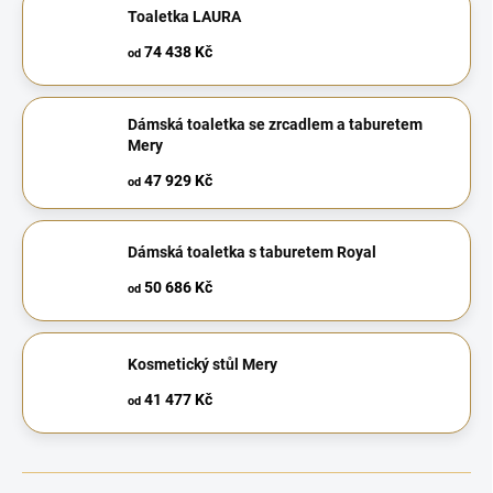
Toaletka LAURA
74 438 Kč
od
Dámská toaletka se zrcadlem a taburetem
Mery
47 929 Kč
od
Dámská toaletka s taburetem Royal
50 686 Kč
od
Kosmetický stůl Mery
41 477 Kč
od