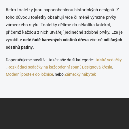
v
l
Retro toaletky jsou napodobeninou historických designů. Z
á
toho důvodu toaletky obsahují více či méně výrazné prvky
d
a
zámeckého stylu. Toaletky dělíme do několika kolekcí,
c
přičemž každou z nich utvářejí jedinečné zdobné prvky. Lze je
í
vyrobit v
celé řadě barevných odstínů dřeva
včetně
odlišných
p
r
odstínů patiny
.
v
k
Doporučujeme navštívit také naše další kategorie:
Italské sedačky
y
,
Rozkládací sedačky na každodenní spaní
,
Designová křesla
,
v
ý
Moderní postele do ložnice
, nebo
Zámecký nábytek
p
i
s
u
Z
á
p
a
t