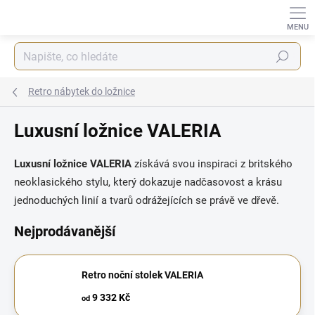
Přejít
na
obsah
Hledat
Retro nábytek do ložnice
Luxusní ložnice VALERIA
Luxusní ložnice VALERIA
získává svou inspiraci z britského
neoklasického stylu, který dokazuje nadčasovost a krásu
jednoduchých linií a tvarů odrážejících se právě ve dřevě.
Nejprodávanější
Retro noční stolek VALERIA
9 332 Kč
od