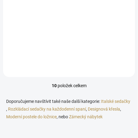
Velké zrcadlo v rámu Valeria
20 431 Kč
Detail
od
Zrcadlo VALERIA patří mezi klasický nábytek v anglickém stylu, který
okouzlí jednoduchými přímými liniemi. Rozměry: šířka 1375, hloubka
85, výška 1010 mm
10
položek celkem
O
v
l
Doporučujeme navštívit také naše další kategorie:
Italské sedačky
á
,
Rozkládací sedačky na každodenní spaní
,
Designová křesla
,
d
Moderní postele do ložnice
, nebo
a
Zámecký nábytek
c
í
p