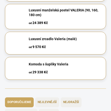
Luxusní manželská postel VALERIA (90, 160,
180 cm)
24 389 Kč
od
Luxusní zrcadlo Valeria (malé)
9 570 Kč
od
Komoda s šuplíky Valeria
29 338 Kč
od
Ř
a
DOPORUČUJEME
NEJLEVNĚJŠÍ
NEJDRAŽŠÍ
z