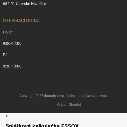
686 01 Uherské Hradiště
OTEVÍRACÍ DOBA:
Po-Čt
9:00-17:00
Pá
8:30-13:00
Copyright 2026
ibanabytek.cz
. Všechna práva vyhrazena.
Vytvořil Shoptet
×
Splátková kalkulačka ESSOX