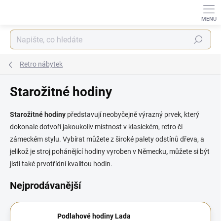
Přejít
na
obsah
Hledat
Retro nábytek
Starožitné hodiny
Starožitné hodiny
představují neobyčejně výrazný prvek, který
dokonale dotvoří jakoukoliv místnost v klasickém, retro či
zámeckém stylu. Vybírat můžete z široké palety odstínů dřeva, a
jelikož je s
troj pohánějící hodiny vyroben v Německu
,
můžete si být
jisti také prvotřídní kvalitou hodin.
Nejprodávanější
Podlahové hodiny Lada