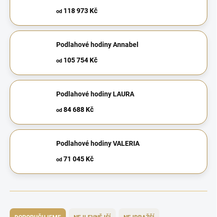
118 973 Kč
od
Podlahové hodiny Annabel
105 754 Kč
od
Podlahové hodiny LAURA
84 688 Kč
od
Podlahové hodiny VALERIA
71 045 Kč
od
Ř
a