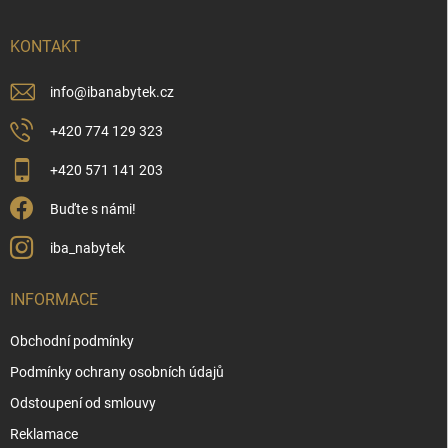
a
r
t
v
í
KONTAKT
k
y
v
info
@
ibanabytek.cz
ý
p
+420 774 129 323
i
s
+420 571 141 203
u
Buďte s námi!
iba_nabytek
INFORMACE
Obchodní podmínky
Podmínky ochrany osobních údajů
Odstoupení od smlouvy
Reklamace