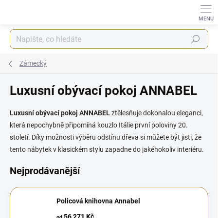
Přejít
na
obsah
Hledat
Zámecký
Luxusní obývací pokoj ANNABEL
Luxusní obývací pokoj ANNABEL
ztělesňuje dokonalou eleganci,
která nepochybně připomíná kouzlo Itálie první poloviny 20.
století. Díky možnosti výběru odstínu dřeva si můžete být jisti, že
tento nábytek v klasickém stylu zapadne do jakéhokoliv interiéru.
Nejprodávanější
Policová knihovna Annabel
56 271 Kč
od