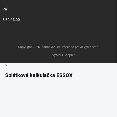
Pá
8:30-13:00
Copyright 2026
ibanabytek.cz
. Všechna práva vyhrazena.
Vytvořil Shoptet
×
Splátková kalkulačka ESSOX