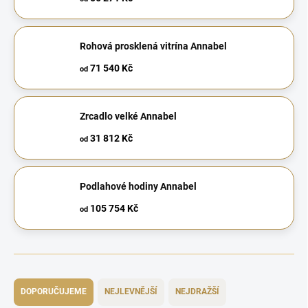
Rohová prosklená vitrína Annabel
71 540 Kč
od
Zrcadlo velké Annabel
31 812 Kč
od
Podlahové hodiny Annabel
105 754 Kč
od
Ř
a
DOPORUČUJEME
NEJLEVNĚJŠÍ
NEJDRAŽŠÍ
z