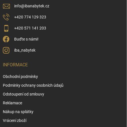
s
u
info
@
ibanabytek.cz
+420 774 129 323
+420 571 141 203
Buďte s námi!
iba_nabytek
INFORMACE
Obchodní podmínky
Podmínky ochrany osobních údajů
Odstoupení od smlouvy
Reklamace
Nákup na splátky
Vrácení zboží