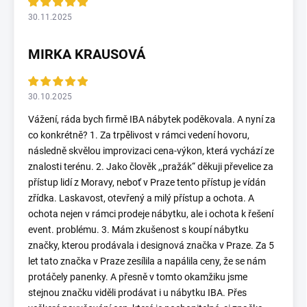
30.11.2025
MIRKA KRAUSOVÁ
30.10.2025
Vážení, ráda bych firmě IBA nábytek poděkovala. A nyní za
co konkrétně? 1. Za trpělivost v rámci vedení hovoru,
následně skvělou improvizaci cena-výkon, která vychází ze
znalosti terénu. 2. Jako člověk ,,pražák“ děkuji převelice za
přístup lidí z Moravy, neboť v Praze tento přístup je vídán
zřídka. Laskavost, otevřený a milý přístup a ochota. A
ochota nejen v rámci prodeje nábytku, ale i ochota k řešení
event. problému. 3. Mám zkušenost s koupí nábytku
značky, kterou prodávala i designová značka v Praze. Za 5
let tato značka v Praze zesílila a napálila ceny, že se nám
protáčely panenky. A přesně v tomto okamžiku jsme
stejnou značku viděli prodávat i u nábytku IBA. Přes