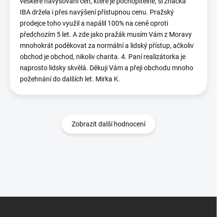
veškeré navyšování cen, které je pochopitelné, si značka
IBA držela i přes navýšení přístupnou cenu. Pražský
prodejce toho využil a napálil 100% na ceně oproti
předchozím 5 let. A zde jako pražák musím Vám z Moravy
mnohokrát poděkovat za normální a lidský přístup, ačkoliv
obchod je obchod, nikoliv charita. 4. Paní realizátorka je
naprosto lidsky skvělá. Děkuji Vám a přeji obchodu mnoho
požehnání do dalších let. Mirka K.
Zobrazit další hodnocení
Z
á