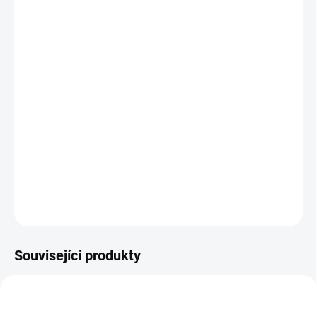
−
+
Přidat do košíku
Konferenční stolek Verona z kolekce zámeckého nábytku
v různých barevných odstínech dřeva.
Rozměry: šířka 1050 mm, hloubka 550 mm, výška 470
mm
DETAILNÍ INFORMACE
ZEPTAT SE
HLÍDAT
Související produkty
AUTORSKÝ PODPIS
AUTORSKÝ PODPIS