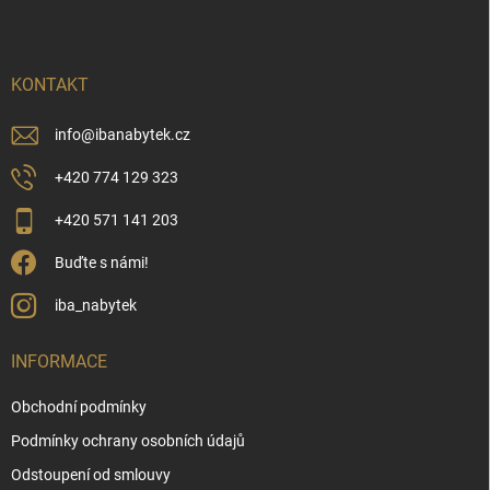
p
a
t
í
KONTAKT
info
@
ibanabytek.cz
+420 774 129 323
+420 571 141 203
Buďte s námi!
iba_nabytek
INFORMACE
Obchodní podmínky
Podmínky ochrany osobních údajů
Odstoupení od smlouvy