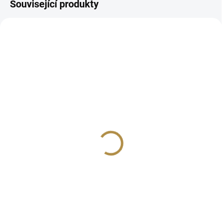
Související produkty
AUTORSKÝ PODPIS
AUTORSKÝ PODPIS
ZDARMA
ZDARMA
Zámecké křeslo
Vitrína prosklená
VENEZIA
Venezia (jednodveřová)
63 905 Kč
56 271 Kč
od
od
Detail
Detail
Pohodlné a stylové zámecké
Jednodveřová vitrína z kolekce
křeslo Venezia z masivního dřeva
starožitných replik v italském
v různých barevných a
stylu VENEZIA v různorodém
potahových provedeních.
barevném provedení.
Rozměry: šířka 1130, hloubka