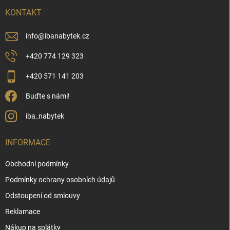
t
í
KONTAKT
info
@
ibanabytek.cz
+420 774 129 323
+420 571 141 203
Buďte s námi!
iba_nabytek
INFORMACE
Obchodní podmínky
Podmínky ochrany osobních údajů
Odstoupení od smlouvy
Reklamace
Nákup na splátky