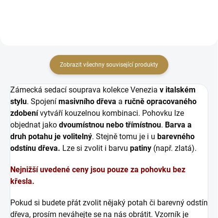
1020, výška 680 mm
Zobrazit všechny související produkty
Zámecká sedací souprava kolekce Venezia
v italském
stylu
. Spojení
masivního dřeva
a
ručně opracovaného
zdobení
vytváří kouzelnou kombinaci. Pohovku lze
objednat jako
dvoumístnou nebo třímístnou
.
Barva a
druh potahu je volitelný
. Stejně tomu je i u
barevného
odstínu dřeva.
Lze si zvolit i barvu
patiny
(např. zlatá).
Nejnižší uvedené ceny jsou pouze za pohovku bez
křesla.
Pokud si budete přát zvolit nějaký potah či barevný odstín
dřeva, prosím neváhejte se na nás obrátit. Vzorník je