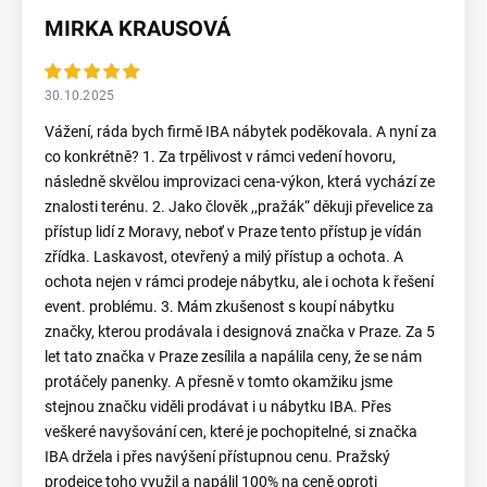
MIRKA KRAUSOVÁ
30.10.2025
Vážení, ráda bych firmě IBA nábytek poděkovala. A nyní za
co konkrétně? 1. Za trpělivost v rámci vedení hovoru,
následně skvělou improvizaci cena-výkon, která vychází ze
znalosti terénu. 2. Jako člověk ,,pražák“ děkuji převelice za
přístup lidí z Moravy, neboť v Praze tento přístup je vídán
zřídka. Laskavost, otevřený a milý přístup a ochota. A
ochota nejen v rámci prodeje nábytku, ale i ochota k řešení
event. problému. 3. Mám zkušenost s koupí nábytku
značky, kterou prodávala i designová značka v Praze. Za 5
let tato značka v Praze zesílila a napálila ceny, že se nám
protáčely panenky. A přesně v tomto okamžiku jsme
stejnou značku viděli prodávat i u nábytku IBA. Přes
veškeré navyšování cen, které je pochopitelné, si značka
IBA držela i přes navýšení přístupnou cenu. Pražský
prodejce toho využil a napálil 100% na ceně oproti