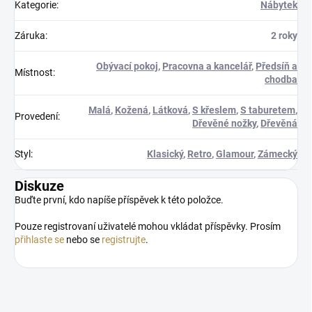
Kategorie
:
Nábytek
Záruka
:
2 roky
Obývací pokoj
,
Pracovna a kancelář
,
Předsíň a
Místnost
:
chodba
Malá
,
Kožená
,
Látková
,
S křeslem
,
S taburetem
,
Provedení
:
Dřevěné nožky
,
Dřevěná
Styl
:
Klasický
,
Retro
,
Glamour
,
Zámecký
Diskuze
Buďte první, kdo napíše příspěvek k této položce.
Pouze registrovaní uživatelé mohou vkládat příspěvky. Prosím
přihlaste se
nebo se
registrujte
.