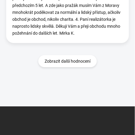
předchozím 5 let. A zde jako pražák musím Vám z Moravy
mnohokrát poděkovat za normální a lidský přístup, ačkoliv
obchod je obchod, nikoliv charita. 4. Paní realizátorka je
naprosto lidsky skvělá. Děkuji Vám a přeji obchodu mnoho
požehnání do dalších let. Mirka K.
Zobrazit další hodnocení
Z
á
p
a