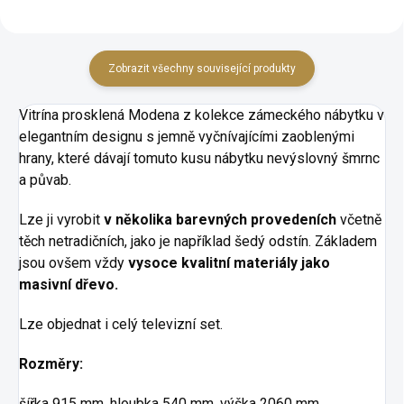
Zobrazit všechny související produkty
Vitrína prosklená Modena z kolekce zámeckého nábytku v
elegantním designu s jemně vyčnívajícími zaoblenými
hrany, které dávají tomuto kusu nábytku nevýslovný šmrnc
a půvab.
Lze ji vyrobit
v několika barevných provedeních
včetně
těch netradičních, jako je například šedý odstín. Základem
jsou ovšem vždy
vysoce kvalitní materiály jako
masivní dřevo.
Lze objednat i celý televizní set.
Rozměry:
šířka 915 mm, hloubka 540 mm, výška 2060 mm.