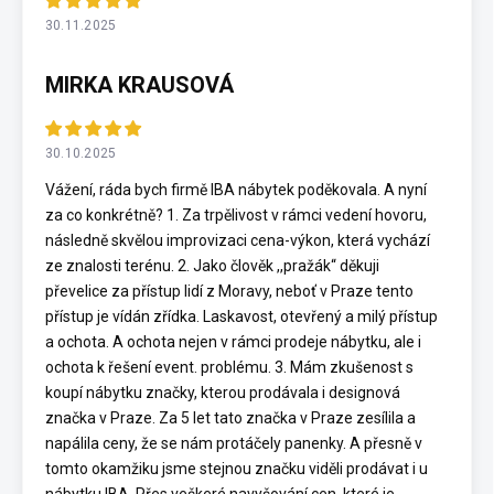
30.11.2025
MIRKA KRAUSOVÁ
30.10.2025
Vážení, ráda bych firmě IBA nábytek poděkovala. A nyní
za co konkrétně? 1. Za trpělivost v rámci vedení hovoru,
následně skvělou improvizaci cena-výkon, která vychází
ze znalosti terénu. 2. Jako člověk ,,pražák“ děkuji
převelice za přístup lidí z Moravy, neboť v Praze tento
přístup je vídán zřídka. Laskavost, otevřený a milý přístup
a ochota. A ochota nejen v rámci prodeje nábytku, ale i
ochota k řešení event. problému. 3. Mám zkušenost s
koupí nábytku značky, kterou prodávala i designová
značka v Praze. Za 5 let tato značka v Praze zesílila a
napálila ceny, že se nám protáčely panenky. A přesně v
tomto okamžiku jsme stejnou značku viděli prodávat i u