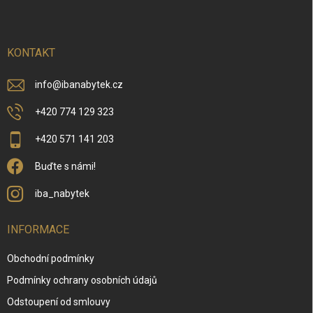
p
a
t
í
KONTAKT
info
@
ibanabytek.cz
+420 774 129 323
+420 571 141 203
Buďte s námi!
iba_nabytek
INFORMACE
Obchodní podmínky
Podmínky ochrany osobních údajů
Odstoupení od smlouvy