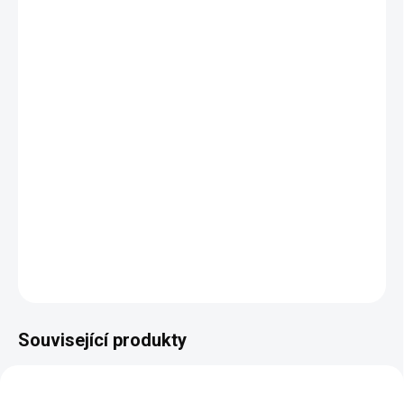
ODSTÍN DŘEVA
UMÍSTĚNÍ PANTŮ
−
+
Přidat do košíku
Vitrína prosklená Modena z kolekce zámeckého nábytku v
několika barevných provedeních.
DETAILNÍ INFORMACE
ZEPTAT SE
HLÍDAT
Související produkty
AUTORSKÝ PODPIS
AUTORSKÝ PODPIS