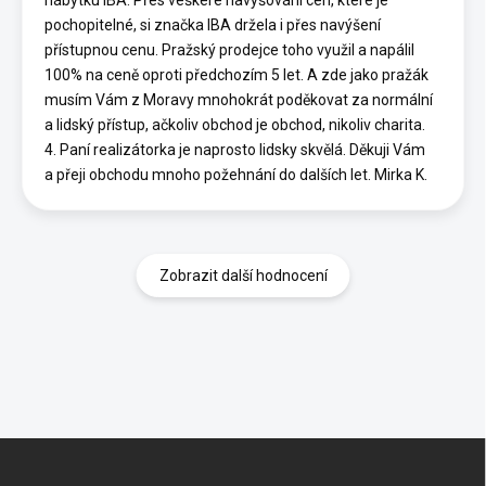
nábytku IBA. Přes veškeré navyšování cen, které je
pochopitelné, si značka IBA držela i přes navýšení
přístupnou cenu. Pražský prodejce toho využil a napálil
100% na ceně oproti předchozím 5 let. A zde jako pražák
musím Vám z Moravy mnohokrát poděkovat za normální
a lidský přístup, ačkoliv obchod je obchod, nikoliv charita.
4. Paní realizátorka je naprosto lidsky skvělá. Děkuji Vám
a přeji obchodu mnoho požehnání do dalších let. Mirka K.
Zobrazit další hodnocení
Z
á