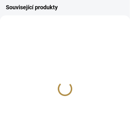
Související produkty
BEZ KOMPROMISŮ
AUTORSKÝ PODPIS
ZDARMA
ZDARMA
Čalouněná židle Porto (s
Židle barová City (i
područkami i bez)
klasická židle)
7 147 Kč
5 657 Kč
od
od
Detail
Detail
Jedinečný design Mnoho barev a
Moderní design Prvotřídní kvalita
odstínů Buková nebo dubová
Buková masivní konstrukce
kostra Dřevěné nebo kovové
Široké možnosti personalizace
nožky S područkami nebo bez
odstínu dřeva a potahu Barová i