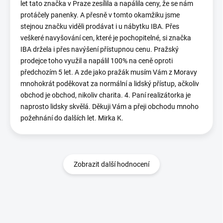
let tato značka v Praze zesílila a napálila ceny, že se nám
protáčely panenky. A přesně v tomto okamžiku jsme
stejnou značku viděli prodávat i u nábytku IBA. Přes
veškeré navyšování cen, které je pochopitelné, si značka
IBA držela i přes navýšení přístupnou cenu. Pražský
prodejce toho využil a napálil 100% na ceně oproti
předchozím 5 let. A zde jako pražák musím Vám z Moravy
mnohokrát poděkovat za normální a lidský přístup, ačkoliv
obchod je obchod, nikoliv charita. 4. Paní realizátorka je
naprosto lidsky skvělá. Děkuji Vám a přeji obchodu mnoho
požehnání do dalších let. Mirka K.
Zobrazit další hodnocení