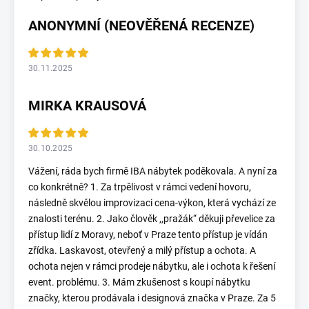
ANONYMNÍ (NEOVĚŘENÁ RECENZE)
30.11.2025
MIRKA KRAUSOVÁ
30.10.2025
Vážení, ráda bych firmě IBA nábytek poděkovala. A nyní za
co konkrétně? 1. Za trpělivost v rámci vedení hovoru,
následně skvělou improvizaci cena-výkon, která vychází ze
znalosti terénu. 2. Jako člověk ,,pražák“ děkuji převelice za
přístup lidí z Moravy, neboť v Praze tento přístup je vídán
zřídka. Laskavost, otevřený a milý přístup a ochota. A
ochota nejen v rámci prodeje nábytku, ale i ochota k řešení
event. problému. 3. Mám zkušenost s koupí nábytku
značky, kterou prodávala i designová značka v Praze. Za 5