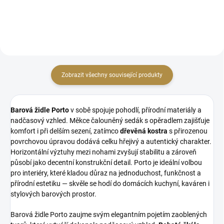
Lze objednat i jako barové
klasická varianta
provedení Odolné potahy
Vysoká...
Zobrazit všechny související produkty
Barová židle Porto
v sobě spojuje pohodlí, přírodní materiály a
nadčasový vzhled. Měkce čalouněný sedák s opěradlem zajišťuje
komfort i při delším sezení, zatímco
dřevěná kostra
s přirozenou
povrchovou úpravou dodává celku hřejivý a autentický charakter.
Horizontální výztuhy mezi nohami zvyšují stabilitu a zároveň
působí jako decentní konstrukční detail. Porto je ideální volbou
pro interiéry, které kladou důraz na jednoduchost, funkčnost a
přírodní estetiku — skvěle se hodí do domácích kuchyní, kaváren i
stylových barových prostor.
Barová židle Porto zaujme svým elegantním pojetím zaoblených