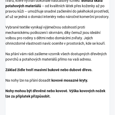
tvarů, které vytváří dokonale nadčasový vzhled.
Bohatá škála
potahových materiálů
– od kvalitních látek přes koženky až po
pravou kůži – umožňuje snadné začlenění do jakéhokoli prostředí,
ať už se jedná o domácí interiéry nebo náročné komerční prostory.
Vybrané textilie vynikají výjimečnou odolností proti
mechanickému poškození i skvrnám, díky čemuž jsou ideální
volbou pro rodiny s dětmi nebo domácími zvířaty. Jejich
ohnivzdorné vlastnosti navíc oceníte v prostorách, kde se kouří.
Na přání vám rádi zašleme vzorník všech dostupných dřevěných
povrchů a potahových materiálů přímo na vaši adresu.
Základ židle tvoří masivní bukové nebo dubové dřevo.
Na nohy lze na přání dosadit
kovové mosazné kryty.
Nohy mohou být dřevěné nebo kovové. Výška kovových nožek
lze za příplatek přizpůsobit.