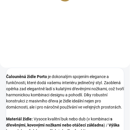
Detail
Originální a propracovaný design
Univerzální použití: Dokonale ladí
Elegantní a sofistikovaný design
s rozmanitými interiérovými styly
Unikátní paleta barevných
Široká nabídka barevných
variant Robustní konstrukce z
provedení Robustní a spolehlivá
bukového dřeva Vysoce kvalitní
konstrukce...
čalounění Precizní zpracování
Čalouněná židle Porto
je dokonalým spojením elegance a
funkčnosti, které dodá vašemu interiéru jedinečný styl. Zaoblená
opěrka zad elegantně ladí s kulatými dřevěnými nožkami, což tvoří
harmonickou kombinaci designu a pohodlí. Díky robustní
konstrukci z masivního dřeva je židle ideální nejen pro
domácnosti, ale i pro náročné používání ve veřejných prostorách.
Materiál židle:
Vysoce kvalitní buk nebo dub (v kombinaci
s
dřevěnými, kovovými nožkami nebo otáčecí základna
) /
Výška