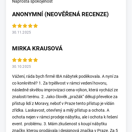
Naprostá spokojenost
ANONYMNÍ (NEOVĚŘENÁ RECENZE)
30.11.2025
MIRKA KRAUSOVÁ
30.10.2025
Vážení, ráda bych firmě IBA nábytek poděkovala. A nyní za
co konkrétně? 1. Za trpělivost v rámci vedení hovoru,
následně skvělou improvizaci cena-výkon, která vychází ze
znalosti terénu. 2. Jako člověk ,,pražák“ děkuji převelice za
přístup lidí z Moravy, neboť v Praze tento přístup je vídán
zřídka. Laskavost, otevřený a milý přístup a ochota. A
ochota nejen v rámci prodeje nábytku, ale i ochota k řešení
event. problému. 3. Mám zkušenost s koupí nábytku
značky, kterou prodávala i designová značka v Praze. Za 5