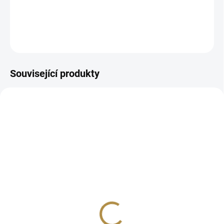
DETAILNÍ INFORMACE
ZEPTAT SE
HLÍDAT
Související produkty
BEZ KOMPROMISŮ
BEZ KOMPROMISŮ
ZDARMA
ZDARMA
Židle barová Porto
Jídelní židle čalouněná
Soro
8 256 Kč
od
7 797 Kč
Detail