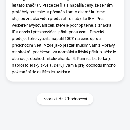
let tato značka v Praze zesílila a napálila ceny, že se nám
protáčely panenky. A přesně v tomto okamžiku jsme
stejnou značku viděli prodávat i u nábytku IBA. Přes
veškeré navyšování cen, které je pochopitelné, si značka
IBA držela i přes navýšení přístupnou cenu. Pražský
prodejce toho využil a napálil 100% na ceně oproti
předchozím 5 let. A zde jako pražák musím Vám z Moravy
mnohokrát poděkovat za normální a lidský přístup, ačkoliv
obchod je obchod, nikoliv charita. 4. Paní realizátorka je
naprosto lidsky skvělá. Děkuji Vám a přeji obchodu mnoho
požehnání do dalších let. Mirka K.
Zobrazit další hodnocení