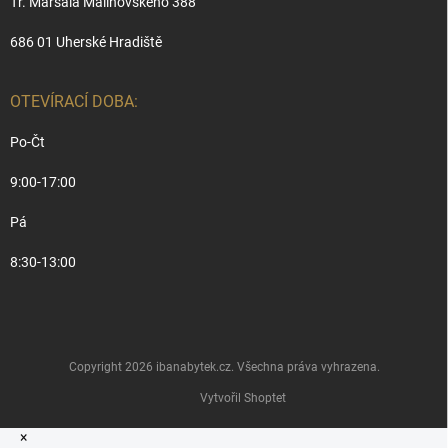
Tř. Maršála Malinovského 388
686 01 Uherské Hradiště
OTEVÍRACÍ DOBA:
Po-Čt
9:00-17:00
Pá
8:30-13:00
Copyright 2026
ibanabytek.cz
. Všechna práva vyhrazena.
Vytvořil Shoptet
×