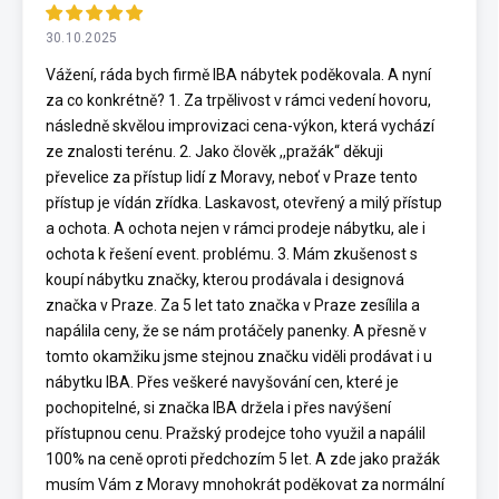
30.10.2025
Vážení, ráda bych firmě IBA nábytek poděkovala. A nyní
za co konkrétně? 1. Za trpělivost v rámci vedení hovoru,
následně skvělou improvizaci cena-výkon, která vychází
ze znalosti terénu. 2. Jako člověk ,,pražák“ děkuji
převelice za přístup lidí z Moravy, neboť v Praze tento
přístup je vídán zřídka. Laskavost, otevřený a milý přístup
a ochota. A ochota nejen v rámci prodeje nábytku, ale i
ochota k řešení event. problému. 3. Mám zkušenost s
koupí nábytku značky, kterou prodávala i designová
značka v Praze. Za 5 let tato značka v Praze zesílila a
napálila ceny, že se nám protáčely panenky. A přesně v
tomto okamžiku jsme stejnou značku viděli prodávat i u
nábytku IBA. Přes veškeré navyšování cen, které je
pochopitelné, si značka IBA držela i přes navýšení
přístupnou cenu. Pražský prodejce toho využil a napálil
100% na ceně oproti předchozím 5 let. A zde jako pražák
musím Vám z Moravy mnohokrát poděkovat za normální