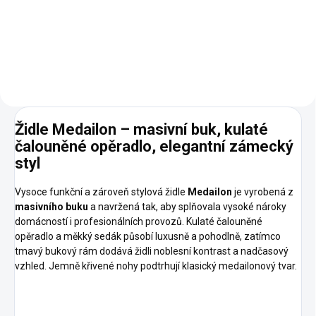
Vašich představ. Rozměry: výška
930, hloubka 560, šířka 490 mm
Materiál: masivní buk
Židle Medailon – masivní buk, kulaté
čalouněné opěradlo, elegantní zámecký
styl
Vysoce funkční a zároveň stylová židle
Medailon
je vyrobená z
masivního buku
a navržená tak, aby splňovala vysoké nároky
domácností i profesionálních provozů. Kulaté čalouněné
opěradlo a měkký sedák působí luxusně a pohodlně, zatímco
tmavý bukový rám dodává židli noblesní kontrast a nadčasový
vzhled. Jemně křivené nohy podtrhují klasický medailonový tvar.