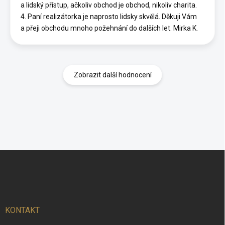
a lidský přístup, ačkoliv obchod je obchod, nikoliv charita.
4. Paní realizátorka je naprosto lidsky skvělá. Děkuji Vám
a přeji obchodu mnoho požehnání do dalších let. Mirka K.
Zobrazit další hodnocení
Z
á
p
a
t
í
KONTAKT