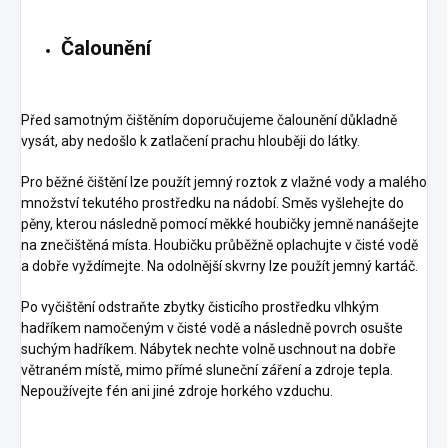
Čalounění
Před samotným čištěním doporučujeme čalounění důkladně
vysát, aby nedošlo k zatlačení prachu hlouběji do látky.
Pro běžné čištění lze použít jemný roztok z vlažné vody a malého
množství tekutého prostředku na nádobí. Směs vyšlehejte do
pěny, kterou následně pomocí měkké houbičky jemně nanášejte
na znečištěná místa. Houbičku průběžně oplachujte v čisté vodě
a dobře vyždímejte. Na odolnější skvrny lze použít jemný kartáč.
Po vyčištění odstraňte zbytky čisticího prostředku vlhkým
hadříkem namočeným v čisté vodě a následně povrch osušte
suchým hadříkem. Nábytek nechte volně uschnout na dobře
větraném místě, mimo přímé sluneční záření a zdroje tepla.
Nepoužívejte fén ani jiné zdroje horkého vzduchu.