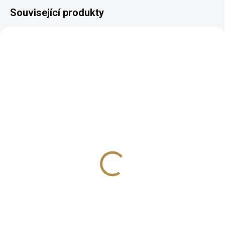
Související produkty
AUTORSKÝ PODPIS
AUTORSKÝ PODPIS
ZDARMA
ZDARMA
Stohovací židle
Židle barová Medailon
MEDAILON
4 880 Kč
od
5 090 Kč
Detail
−
+
Klasický design Prvotřídní
Do košíku
kvalita Buková masivní
konstrukce Široké možnosti
personalizace odstínu dřeva a
Masivní stohovací židle
potahu
Medailon vyrobená na míru dle