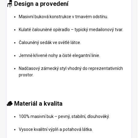
🪑
Design a provedení
Masivní buková konstrukce v tmavém odstínu.
Kulaté čalouněné opěradlo – typický medailonový tvar.
Čalouněný sedák ve světlé látce.
Jemně křivené nohy a čisté elegantní linie.
Nadčasový zámecký styl vhodný do reprezentativních
prostor.
🪵
Materiál a kvalita
100% masivní buk – pevný, stabilní, dlouhověký.
Vysoce kvalitní výplň a potahová látka.