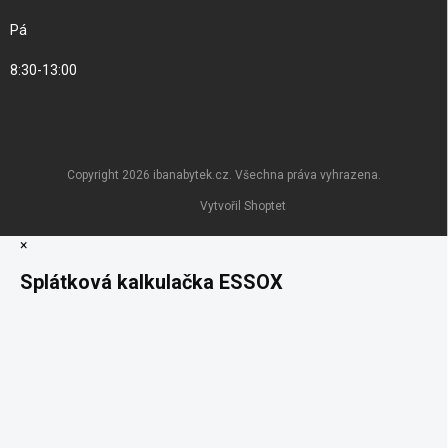
Pá
8:30-13:00
Copyright 2026
ibanabytek.cz
. Všechna práva vyhrazena.
Vytvořil Shoptet
×
Splátková kalkulačka ESSOX