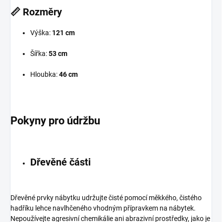
📏
Rozměry
Výška:
121 cm
Šířka:
53 cm
Hloubka:
46 cm
Pokyny pro údržbu
Dřevěné části
Dřevěné prvky nábytku udržujte čisté pomocí měkkého, čistého
hadříku lehce navlhčeného vhodným přípravkem na nábytek.
Nepoužívejte agresivní chemikálie ani abrazivní prostředky, jako je