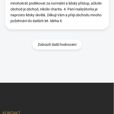
mnohokrát poděkovat za normální a lidský přístup, ačkoliv
obchod je obchod, nikoliv charita. 4. Paní realizátorka je
naprosto lidsky skvělá. Děkuji Vám a přeji obchodu mnoho
požehnání do dalších let. Mirka K.
Zobrazit další hodnocení
Z
á
p
a
t
í
KONTAKT