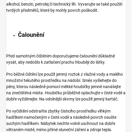
alkohol, benzín, petrolej či technický líh. Vyvarujte se také použití
tvrdých předmětů, které by mohly povrch poškodit.
Čalounění
Před samotným čištěním doporučujeme čalounění důkladně
vysát, aby nedošlo k zatlačení prachu hlouběji do látky.
Pro běžné čištění lze použít jemný roztok z vlažné vody a malého
množství tekutého prostředku na nádobí. Směs vyšlehejte do
pěny, kterou následně pomocí měkké houbičky jemně nanášejte
na znečištěná místa. Houbičku průběžně oplachujte v čisté vodě a
dobře vyždímejte. Na odolnější skvrny lze použít jemný kartáč.
Po vyčištění odstraňte zbytky čisticího prostředku vlhkým
hadříkem namočeným v čisté vodě a následně povrch osušte
suchým hadříkem. Nábytek nechte volně uschnout na dobře
větraném místě, mimo přímé sluneční záření a zdroje tepla.