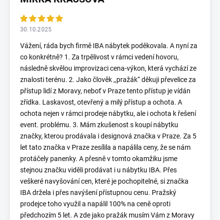
30.10.2025
Vážení, ráda bych firmě IBA nábytek poděkovala. A nyní za
co konkrétně? 1. Za trpělivost v rámci vedení hovoru,
následně skvělou improvizaci cena-výkon, která vychází ze
znalosti terénu. 2. Jako člověk ,,pražák“ děkuji převelice za
přístup lidí z Moravy, neboť v Praze tento přístup je vídán
zřídka. Laskavost, otevřený a milý přístup a ochota. A
ochota nejen v rámci prodeje nábytku, ale i ochota k řešení
event. problému. 3. Mám zkušenost s koupí nábytku
značky, kterou prodávala i designová značka v Praze. Za 5
let tato značka v Praze zesílila a napálila ceny, že se nám
protáčely panenky. A přesně v tomto okamžiku jsme
stejnou značku viděli prodávat i u nábytku IBA. Přes
veškeré navyšování cen, které je pochopitelné, si značka
IBA držela i přes navýšení přístupnou cenu. Pražský
prodejce toho využil a napálil 100% na ceně oproti
předchozím 5 let. A zde jako pražák musím Vám z Moravy