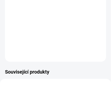
Klasický design
Prvotřídní kvalita
Buková masivní konstrukce
Široké možnosti personalizace odstínu dřeva a potahu
DETAILNÍ INFORMACE
ZEPTAT SE
HLÍDAT
Související produkty
AUTORSKÝ PODPIS
ZDARMA