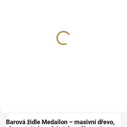
Masivní židle MEDAILON
(s područkami / bez
područek)
5 115 Kč
od
Detail
Klasický design Prvotřídní kvalita
Buková masivní konstrukce
Široké možnosti personalizace
odstínu dřeva a potahu
Rozměry: výška 930, hloubka
570, šířka 480 mm
Barová
židle
Medailon
–
masivní
dřevo,