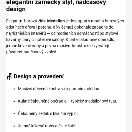
elegantní
zámecký
styl,
nadčasový
design
Elegantní barová židle
Medailon
je dostupná v mnoha barevných
odstínech dřeva i potahu, díky čemuž dokonale zapadne do
nejrůznějších interiérů — od moderních domácností po stylové
kavárny, bary či hotelové salóny. Kulaté čalouněné opěradlo,
jemně křivené nohy a pevná masivní konstrukce vytvářejí
půvabný, nadčasový vzhled.
🪑
Design a provedení
Masivní dřevěná kostra v elegantním odstínu.
Kulaté čalouněné opěradlo – typický medailonový tvar.
Čalouněný sedák s kvalitní výplní.
Jemně křivené nohy a čisté linie.