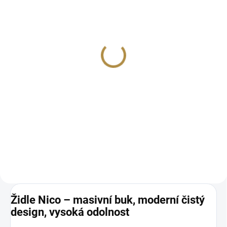
Dřevěná barová židle
Nico 52
2 758 Kč
od
Detail
Moderní design Prvotřídní kvalita
Buková masivní konstrukce
Široké možnosti personalizace
odstínu dřeva Rozměry: výška
810, hloubka 375, šířka 420 mm
Židle Nico – masivní buk, moderní čistý
design, vysoká odolnost