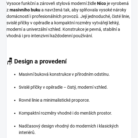
Vysoce funkční a zároveň stylová moderní židle
Nico
je vyrobená
z
masivního buku
a navržená tak, aby splňovala vysoké nároky
domácností i profesionálních provozů. Její jednoduché, čisté linie,
svislé příčky v opěradle a kompaktní rozměry vytvářejí lehký,
moderní a univerzální vzhled. Konstrukce je pevná, stabilní a
vhodná i pro intenzivní každodenní používání.
🪑
Design a provedení
Masivní buková konstrukce v přírodním odstínu.
Svislé příčky v opěradle – čistý, moderní vzhled.
Rovné linie a minimalistické proporce.
Kompaktní rozměry vhodné i do menších prostor.
Nadčasový design vhodný do moderních i klasických
interiérů.