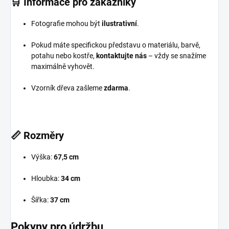
🛒
Informace pro zákazníky
Fotografie mohou být
ilustrativní
.
Pokud máte specifickou představu o materiálu, barvě,
potahu nebo kostře,
kontaktujte nás
– vždy se snažíme
maximálně vyhovět.
Vzorník dřeva zašleme
zdarma
.
📏
Rozměry
Výška:
67,5 cm
Hloubka:
34 cm
Šířka:
37 cm
Pokyny pro údržbu