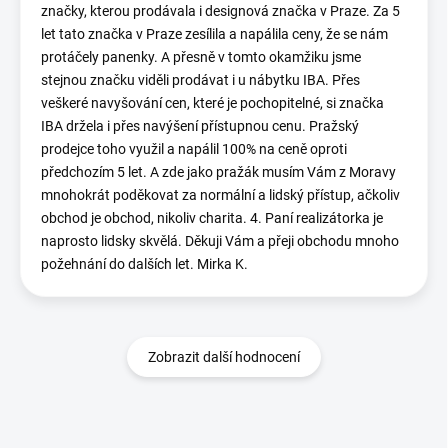
značky, kterou prodávala i designová značka v Praze. Za 5
let tato značka v Praze zesílila a napálila ceny, že se nám
protáčely panenky. A přesně v tomto okamžiku jsme
stejnou značku viděli prodávat i u nábytku IBA. Přes
veškeré navyšování cen, které je pochopitelné, si značka
IBA držela i přes navýšení přístupnou cenu. Pražský
prodejce toho využil a napálil 100% na ceně oproti
předchozím 5 let. A zde jako pražák musím Vám z Moravy
mnohokrát poděkovat za normální a lidský přístup, ačkoliv
obchod je obchod, nikoliv charita. 4. Paní realizátorka je
naprosto lidsky skvělá. Děkuji Vám a přeji obchodu mnoho
požehnání do dalších let. Mirka K.
Zobrazit další hodnocení