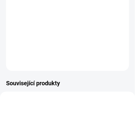
Moderní design
Prvotřídní kvalita
Buková masivní konstrukce
Široké možnosti personalizace odstínu dřeva a potahu
Rozměry:
výška 675, hloubka 340, šířka 370 mm
DETAILNÍ INFORMACE
ZEPTAT SE
HLÍDAT
Související produkty
AUTORSKÝ PODPIS
ZDARMA