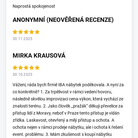
Naprostá spokojenost
ANONYMNÍ (NEOVĚŘENÁ RECENZE)
30.11.2025
MIRKA KRAUSOVÁ
30.10.2025
Vážení, ráda bych firmě IBA nábytek poděkovala. A nyní za
co konkrétně? 1. Za trpělivost v rámci vedení hovoru,
následně skvělou improvizaci cena-výkon, která vychází ze
znalosti terénu. 2. Jako člověk ,,pražák“ děkuji převelice za
přístup lidí z Moravy, neboť v Praze tento přístup je vídán
zřídka. Laskavost, otevřený a milý přístup a ochota. A
ochota nejen v rámci prodeje nábytku, ale i ochota k řešení
event. problému. 3. Mám zkušenost s koupí nábytku