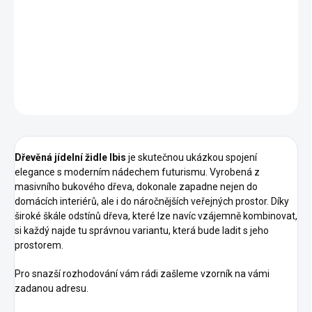
Kvalitní čalounění s vysokou odolností
Precizní řemeslné zpracování pro dlouhou životnost
DETAILNÍ INFORMACE
ZEPTAT SE
HLÍDAT
Dřevěná jídelní židle Ibis
je skutečnou ukázkou spojení
elegance s moderním nádechem futurismu. Vyrobená z
masivního bukového dřeva, dokonale zapadne nejen do
domácích interiérů, ale i do náročnějších veřejných prostor. Díky
široké škále odstínů dřeva, které lze navíc vzájemně kombinovat,
si každý najde tu správnou variantu, která bude ladit s jeho
prostorem.
Pro snazší rozhodování vám rádi zašleme vzorník na vámi
zadanou adresu.