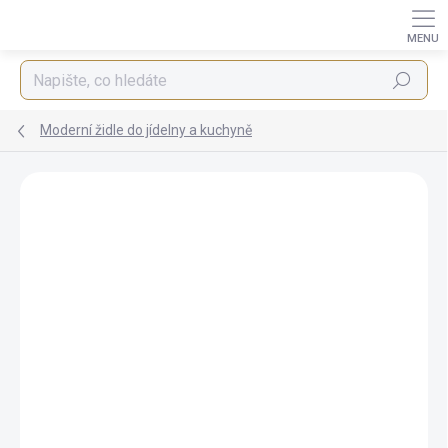
Přejít
na
obsah
Hledat
Moderní židle do jídelny a kuchyně
ZNAČKA:
STYLE HOME
BEZ KOMPROMISŮ
ZDARMA