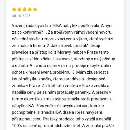
30.10.2025
Vážení, ráda bych firmě IBA nábytek poděkovala. A nyní
za co konkrétně? 1. Za trpělivost v rámci vedení hovoru,
následně skvělou improvizaci cena-výkon, která vychází
ze znalosti terénu. 2. Jako člověk ,,pražák“ děkuji
převelice za přístup lidí z Moravy, neboť v Praze tento
přístup je vídán zřídka. Laskavost, otevřený a milý přístup
a ochota. A ochota nejen v rámci prodeje nábytku, ale i
ochota k řešení event. problému. 3. Mám zkušenost s
koupí nábytku značky, kterou prodávala i designová
značka v Praze. Za 5 let tato značka v Praze zesílila a
napálila ceny, že se nám protáčely panenky. A přesně v
tomto okamžiku jsme stejnou značku viděli prodávat i u
nábytku IBA. Přes veškeré navyšování cen, které je
pochopitelné, si značka IBA držela i přes navýšení
přístupnou cenu. Pražský prodejce toho využil a napálil
100% na ceně oproti předchozím 5 let. A zde jako pražák