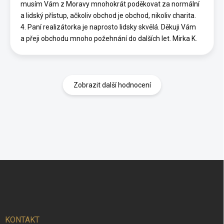
musím Vám z Moravy mnohokrát poděkovat za normální
a lidský přístup, ačkoliv obchod je obchod, nikoliv charita.
4. Paní realizátorka je naprosto lidsky skvělá. Děkuji Vám
a přeji obchodu mnoho požehnání do dalších let. Mirka K.
Zobrazit další hodnocení
Z
á
p
a
t
í
KONTAKT