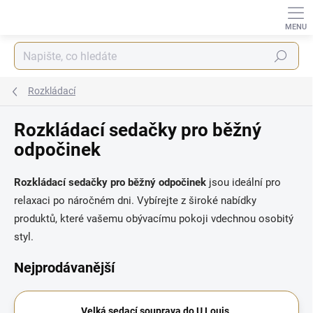
Přejít
na
obsah
Hledat
Rozkládací
Rozkládací sedačky pro běžný
odpočinek
Rozkládací sedačky pro běžný odpočinek
jsou ideální pro
relaxaci po náročném dni. Vybírejte z široké nabídky
produktů,
které vašemu obývacímu pokoji vdechnou osobitý
styl.
Nejprodávanější
Velká sedací souprava do U Louis