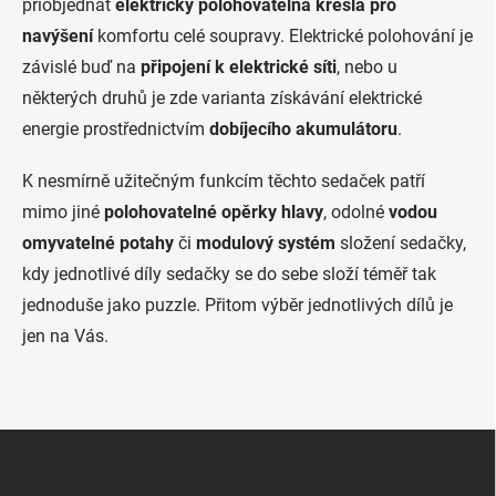
přiobjednat
elektricky
polohovatelná křesla pro
p
r
navýšení
komfortu celé soupravy. Elektrické polohování je
v
závislé buď na
připojení k elektrické síti
, nebo u
k
y
některých druhů je zde varianta získávání elektrické
v
energie prostřednictvím
dobíjecího akumulátoru
.
ý
p
i
K nesmírně užitečným funkcím těchto sedaček patří
s
mimo jiné
polohovatelné opěrky hlavy
, odolné
vodou
u
omyvatelné potahy
či
modulový systém
složení sedačky,
kdy jednotlivé díly sedačky se do sebe složí téměř tak
jednoduše jako puzzle. Přitom výběr jednotlivých dílů je
jen na Vás.
Z
á
p