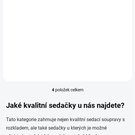
Sedací souprava ELIO (více variant)
32 542 Kč
Detail
od
Skandinávský vzhled Velký i malý rozměr sedačky Mnoho tvarů L, U
Rozklad na spaní Úložný prostor Dřevěné nožky Velký výběr
potahových materiálů Kvalita provedení
4
položek celkem
O
v
l
Jaké kvalitní sedačky u nás najdete?
á
d
Tato kategorie zahrnuje nejen kvalitní sedací soupravy s
a
c
rozkladem, ale také sedačky u kterých je možné
í