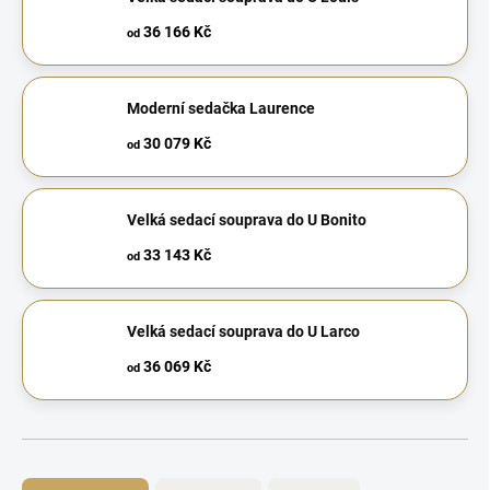
36 166 Kč
od
Moderní sedačka Laurence
30 079 Kč
od
Velká sedací souprava do U Bonito
33 143 Kč
od
Velká sedací souprava do U Larco
36 069 Kč
od
Ř