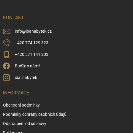
a
t
í
KONTAKT
info
@
ibanabytek.cz
+420 774 129 323
+420 571 141 203
Buďte s námi!
iba_nabytek
INFORMACE
Obchodní podmínky
Podmínky ochrany osobních údajů
Odstoupení od smlouvy
Reklamace