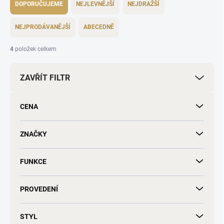
a
DOPORUČUJEME
NEJLEVNĚJŠÍ
NEJDRAŽŠÍ
z
e
NEJPRODÁVANĚJŠÍ
ABECEDNĚ
n
í
4
položek celkem
p
r
ZAVŘÍT FILTR
o
d
u
CENA
k
t
ů
ZNAČKY
FUNKCE
PROVEDENÍ
STYL