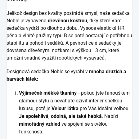
Jelikož design bez kvality postrádá smysl, naše sedačka
Noble je vybavena
dřevěnou kostrou
, díky které Vám
sedačka vydrží po dlouhou dobu. Vysoce elastická HR
pěna a vlnité pružiny typu B se poté postarají o potřebnou
stabilitu a pohodlí sedáků. A pevnost celé sedačky je
dovršena dřevěnými nožkami s výškou 13 cm, které
umožní snadné využití robotických vysavačů.
Designová sedačka Noble se vyrábí v
mnoha druzích a
barvách látek:
Výjimečně měkké tkaniny -
pokud jste fanouškem
glamour stylu a neváháte oživit interiér špetkou
luxusu, poté je
Velour látka
pro Vás ideální volbou.
Je spolehlivá, odolná, ale také hebká
. Nabízí
mimořádný vzhled
ve spojení se skvělou
funkčností.