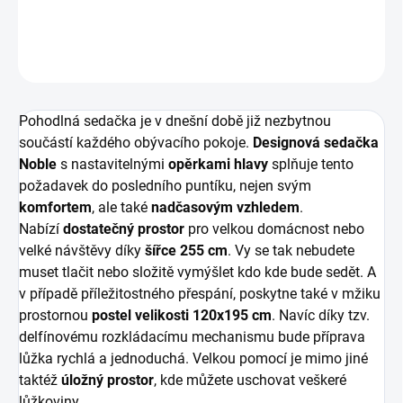
DETAILNÍ INFORMACE
ZEPTAT SE
HLÍDAT
Pohodlná sedačka je v dnešní době již nezbytnou
součástí každého obývacího pokoje.
Designová sedačka
Noble
s nastavitelnými
opěrkami hlavy
splňuje tento
požadavek do posledního puntíku, nejen svým
komfortem
, ale také
nadčasovým vzhledem
.
Nabízí
dostatečný prostor
pro velkou domácnost nebo
velké návštěvy díky
šířce 255 cm
. Vy se tak nebudete
muset tlačit nebo složitě vymýšlet kdo kde bude sedět. A
v případě příležitostného přespání, poskytne také v mžiku
prostornou
postel velikosti 120x195 cm
. Navíc díky tzv.
delfínovému rozkládacímu mechanismu bude příprava
lůžka rychlá a jednoduchá. Velkou pomocí je mimo jiné
taktéž
úložný prostor
, kde můžete uschovat veškeré
lůžkoviny.