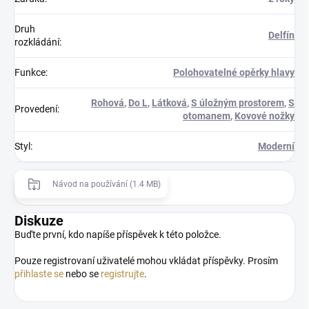
Druh
Delfín
rozkládání
:
Funkce
:
Polohovatelné opěrky hlavy
Rohová
,
Do L
,
Látková
,
S úložným prostorem
,
S
Provedení
:
otomanem
,
Kovové nožky
Styl
:
Moderní
Návod na používání (1.4 MB)
Diskuze
Buďte první, kdo napíše příspěvek k této položce.
Pouze registrovaní uživatelé mohou vkládat příspěvky. Prosím
přihlaste se
nebo se
registrujte
.