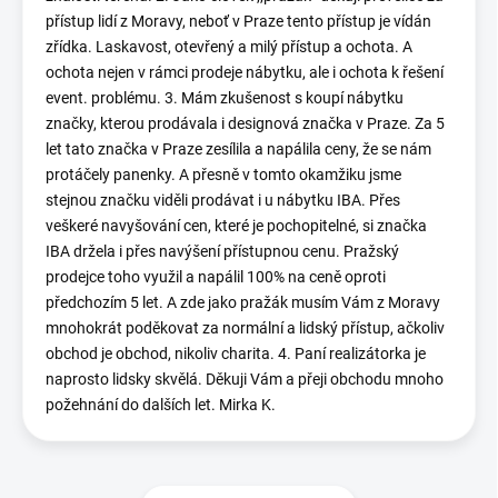
přístup lidí z Moravy, neboť v Praze tento přístup je vídán
zřídka. Laskavost, otevřený a milý přístup a ochota. A
ochota nejen v rámci prodeje nábytku, ale i ochota k řešení
event. problému. 3. Mám zkušenost s koupí nábytku
značky, kterou prodávala i designová značka v Praze. Za 5
let tato značka v Praze zesílila a napálila ceny, že se nám
protáčely panenky. A přesně v tomto okamžiku jsme
stejnou značku viděli prodávat i u nábytku IBA. Přes
veškeré navyšování cen, které je pochopitelné, si značka
IBA držela i přes navýšení přístupnou cenu. Pražský
prodejce toho využil a napálil 100% na ceně oproti
předchozím 5 let. A zde jako pražák musím Vám z Moravy
mnohokrát poděkovat za normální a lidský přístup, ačkoliv
obchod je obchod, nikoliv charita. 4. Paní realizátorka je
naprosto lidsky skvělá. Děkuji Vám a přeji obchodu mnoho
požehnání do dalších let. Mirka K.