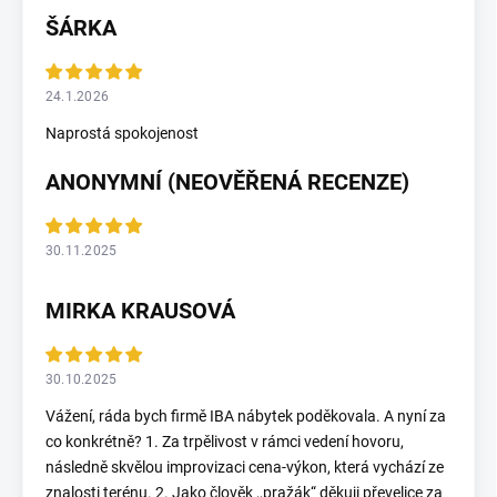
ŠÁRKA
24.1.2026
Naprostá spokojenost
ANONYMNÍ (NEOVĚŘENÁ RECENZE)
30.11.2025
MIRKA KRAUSOVÁ
30.10.2025
Vážení, ráda bych firmě IBA nábytek poděkovala. A nyní za
co konkrétně? 1. Za trpělivost v rámci vedení hovoru,
následně skvělou improvizaci cena-výkon, která vychází ze
znalosti terénu. 2. Jako člověk ,,pražák“ děkuji převelice za