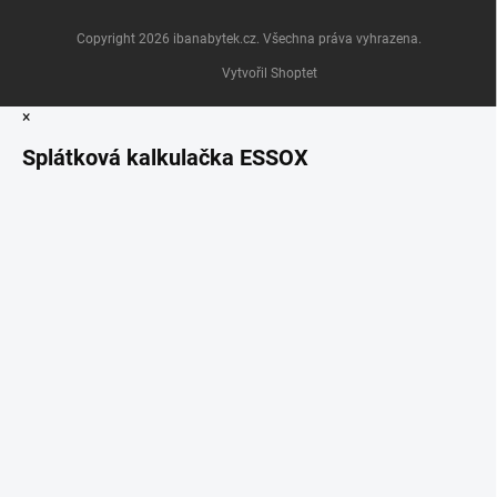
Copyright 2026
ibanabytek.cz
. Všechna práva vyhrazena.
Vytvořil Shoptet
×
Splátková kalkulačka ESSOX