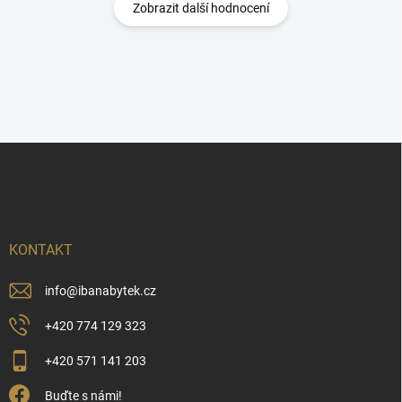
Zobrazit další hodnocení
Z
á
p
a
t
í
KONTAKT
info
@
ibanabytek.cz
+420 774 129 323
+420 571 141 203
Buďte s námi!