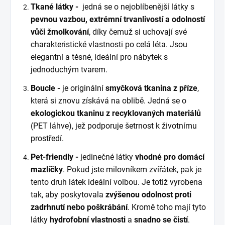
Tkané látky -
jedná se o nejoblíbenější látky s
pevnou vazbou, extrémní trvanlivostí a odolností
vůči žmolkování
, díky čemuž si uchovají své
charakteristické vlastnosti po celá léta. Jsou
elegantní a těsné, ideální pro nábytek s
jednoduchým tvarem.
Boucle -
je originální
smyčková tkanina z příze
,
která si znovu získává na oblibě. Jedná se o
ekologickou tkaninu z recyklovaných materiálů
(PET láhve), jež podporuje šetrnost k životnímu
prostředí.
Pet-friendly -
jedinečné látky
vhodné pro domácí
mazlíčky
. Pokud jste milovníkem zvířátek, pak je
tento druh látek ideální volbou. Je totiž vyrobena
tak, aby poskytovala
zvýšenou odolnost proti
zadrhnutí nebo poškrábání
. Kromě toho mají tyto
látky
hydrofobní vlastnosti
a
snadno se čistí
.