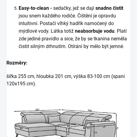
Easy-to-clean -
sedačky, jež se dají
snadno čistit
jsou snem každého rodiče. Čištění je opravdu
intuitivní. Postačí vlhký hadřík namočený do
mýdlové vody. Látka totiž
neabsorbuje vodu
. Platí
zde jediné pravidlo a sice, že by se tkanina neměla
čistit silným drhnutím. Otírání by mělo být jemné.
Rozměry:
šířka 255 cm, hloubka 201 cm, výška 83-100 cm (spaní
120x195 cm).