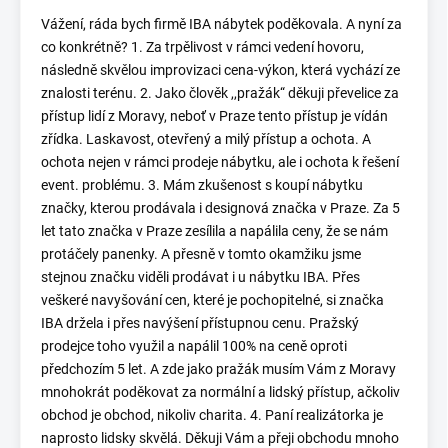
Vážení, ráda bych firmě IBA nábytek poděkovala. A nyní za
co konkrétně? 1. Za trpělivost v rámci vedení hovoru,
následně skvělou improvizaci cena-výkon, která vychází ze
znalosti terénu. 2. Jako člověk ,,pražák“ děkuji převelice za
přístup lidí z Moravy, neboť v Praze tento přístup je vídán
zřídka. Laskavost, otevřený a milý přístup a ochota. A
ochota nejen v rámci prodeje nábytku, ale i ochota k řešení
event. problému. 3. Mám zkušenost s koupí nábytku
značky, kterou prodávala i designová značka v Praze. Za 5
let tato značka v Praze zesílila a napálila ceny, že se nám
protáčely panenky. A přesně v tomto okamžiku jsme
stejnou značku viděli prodávat i u nábytku IBA. Přes
veškeré navyšování cen, které je pochopitelné, si značka
IBA držela i přes navýšení přístupnou cenu. Pražský
prodejce toho využil a napálil 100% na ceně oproti
předchozím 5 let. A zde jako pražák musím Vám z Moravy
mnohokrát poděkovat za normální a lidský přístup, ačkoliv
obchod je obchod, nikoliv charita. 4. Paní realizátorka je
naprosto lidsky skvělá. Děkuji Vám a přeji obchodu mnoho