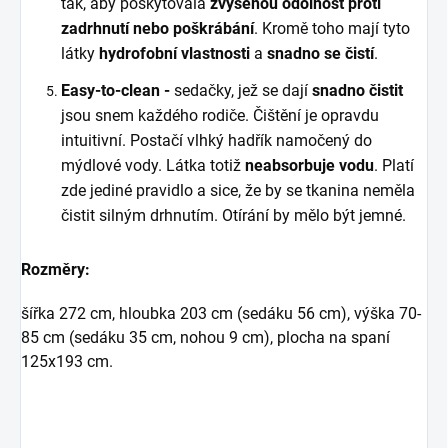
tak, aby poskytovala
zvýšenou odolnost proti
zadrhnutí nebo poškrábání
. Kromě toho mají tyto
látky
hydrofobní vlastnosti
a
snadno se čistí
.
Easy-to-clean -
sedačky, jež se dají
snadno čistit
jsou snem každého rodiče. Čištění je opravdu
intuitivní. Postačí vlhký hadřík namočený do
mýdlové vody. Látka totiž
neabsorbuje vodu
. Platí
zde jediné pravidlo a sice, že by se tkanina neměla
čistit silným drhnutím. Otírání by mělo být jemné.
Rozměry:
šířka 272 cm, hloubka 203 cm (sedáku 56 cm), výška 70-
85 cm (sedáku 35 cm, nohou 9 cm), plocha na spaní
125x193 cm.