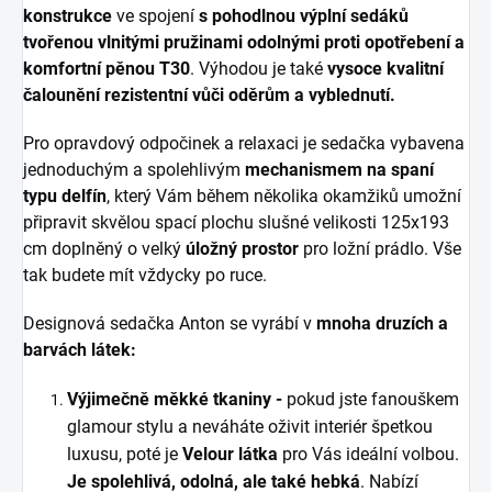
konstrukce
ve spojení
s pohodlnou výplní sedáků
tvořenou vlnitými pružinami odolnými proti opotřebení a
komfortní pěnou T30
. Výhodou je také
vysoce kvalitní
čalounění rezistentní vůči oděrům a vyblednutí.
Pro opravdový odpočinek a relaxaci je sedačka vybavena
jednoduchým a spolehlivým
mechanismem na spaní
typu delfín
, který Vám během několika okamžiků umožní
připravit skvělou spací plochu slušné velikosti 125x193
cm doplněný o velký
úložný prostor
pro ložní prádlo. Vše
tak budete mít vždycky po ruce.
Designová sedačka Anton se vyrábí v
mnoha druzích a
barvách látek:
Výjimečně měkké tkaniny -
pokud jste fanouškem
glamour stylu a neváháte oživit interiér špetkou
luxusu, poté je
Velour látka
pro Vás ideální volbou.
Je spolehlivá, odolná, ale také hebká
. Nabízí