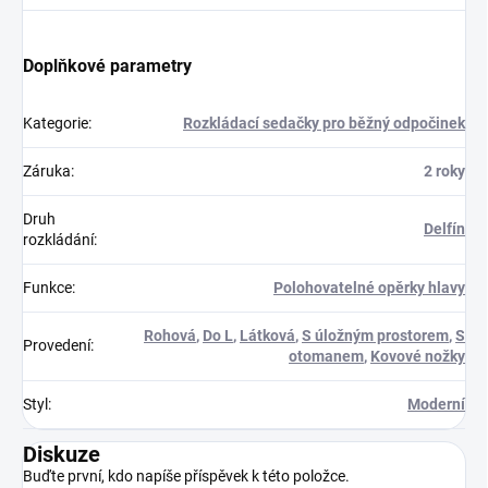
Doplňkové parametry
Kategorie
:
Rozkládací sedačky pro běžný odpočinek
Záruka
:
2 roky
Druh
Delfín
rozkládání
:
Funkce
:
Polohovatelné opěrky hlavy
Rohová
,
Do L
,
Látková
,
S úložným prostorem
,
S
Provedení
:
otomanem
,
Kovové nožky
Styl
:
Moderní
Diskuze
Buďte první, kdo napíše příspěvek k této položce.