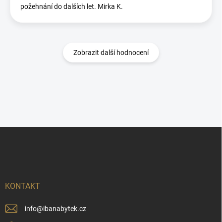
požehnání do dalších let. Mirka K.
Zobrazit další hodnocení
Z
á
p
a
t
í
KONTAKT
info
@
ibanabytek.cz