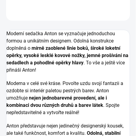
ZEPTAT SE
HLÍDAT
Moderní sedačka Anton se vyznačuje jednoduchou
formou a unikátním designem. Odolná konstrukce
doplněná o
mírně zaoblené linie boků, široké loketní
opěrky, vysoké lesklé kovové nožky, jemné prošívání na
sedadlech a pohodlné opěrky hlavy
. To vše a ještě více
přináší Anton!
Moderna v celé své kráse. Povolte uzdu svojí fantazii a
ozdobte si interiér paletou pestrých barev. Anton
umožňuje
nejen jednobarevné provedení, ale i
kombinaci dvou různých druhů a barev látek
. Spojte
nepředstavitelné a vytvořte reálné!
Anton představuje nejen jedinečný designerský kousek,
ale také funkčnost, komfort a kvalitu.
Odolná, stabilní