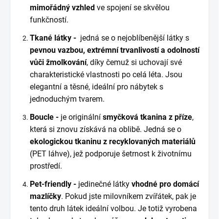
mimořádný vzhled
ve spojení se skvělou
funkčností.
Tkané látky -
jedná se o nejoblíbenější látky s
pevnou vazbou, extrémní trvanlivostí a odolností
vůči žmolkování
, díky čemuž si uchovají své
charakteristické vlastnosti po celá léta. Jsou
elegantní a těsné, ideální pro nábytek s
jednoduchým tvarem.
Boucle -
je originální
smyčková tkanina z příze
,
která si znovu získává na oblibě. Jedná se o
ekologickou tkaninu z recyklovaných materiálů
(PET láhve), jež podporuje šetrnost k životnímu
prostředí.
Pet-friendly -
jedinečné látky
vhodné pro domácí
mazlíčky
. Pokud jste milovníkem zvířátek, pak je
tento druh látek ideální volbou. Je totiž vyrobena