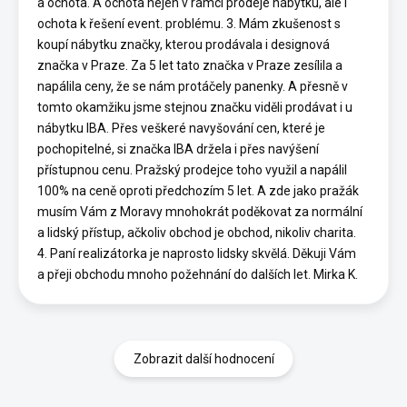
a ochota. A ochota nejen v rámci prodeje nábytku, ale i
ochota k řešení event. problému. 3. Mám zkušenost s
koupí nábytku značky, kterou prodávala i designová
značka v Praze. Za 5 let tato značka v Praze zesílila a
napálila ceny, že se nám protáčely panenky. A přesně v
tomto okamžiku jsme stejnou značku viděli prodávat i u
nábytku IBA. Přes veškeré navyšování cen, které je
pochopitelné, si značka IBA držela i přes navýšení
přístupnou cenu. Pražský prodejce toho využil a napálil
100% na ceně oproti předchozím 5 let. A zde jako pražák
musím Vám z Moravy mnohokrát poděkovat za normální
a lidský přístup, ačkoliv obchod je obchod, nikoliv charita.
4. Paní realizátorka je naprosto lidsky skvělá. Děkuji Vám
a přeji obchodu mnoho požehnání do dalších let. Mirka K.
Zobrazit další hodnocení