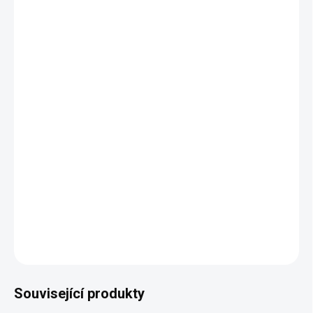
TYP
ŠÍŘKA POSTELE
−
+
Přidat do košíku
Překrásná postel z kolekce Venezia v italském stylu
dostupná v několika odstínech dřeva i čalounění.
Rozměry: šířka 1965, hloubka 2120, výška 1180 mm
DETAILNÍ INFORMACE
ZEPTAT SE
HLÍDAT
Související produkty