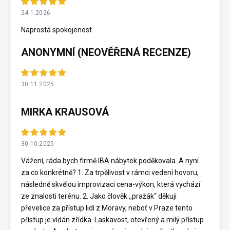
24.1.2026
Naprostá spokojenost
ANONYMNÍ (NEOVĚŘENÁ RECENZE)
30.11.2025
MIRKA KRAUSOVÁ
30.10.2025
Vážení, ráda bych firmě IBA nábytek poděkovala. A nyní
za co konkrétně? 1. Za trpělivost v rámci vedení hovoru,
následně skvělou improvizaci cena-výkon, která vychází
ze znalosti terénu. 2. Jako člověk ,,pražák“ děkuji
převelice za přístup lidí z Moravy, neboť v Praze tento
přístup je vídán zřídka. Laskavost, otevřený a milý přístup