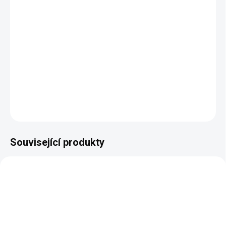
Roztomilý taburet z kolekce klasického nábytku Venezia v
italském stylu.
Rozměry:
průměr 380 mm, výška 520 mm
DETAILNÍ INFORMACE
ZEPTAT SE
HLÍDAT
Související produkty
AUTORSKÝ PODPIS
AUTORSKÝ PODPIS
ZDARMA
ZDARMA