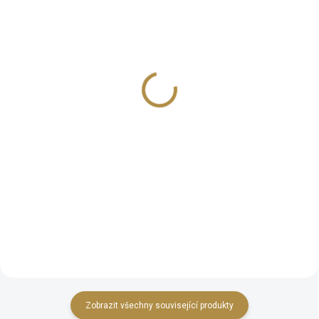
Luxusní postel Venezia
Kosmetická komoda
(160 a 180 cm)
Venezia
66 380 Kč
50 262 Kč
od
od
Detail
Detail
Překrásná postel z kolekce
Kouzelná kosmetická komoda z
Venezia v italském stylu
kolekce Venezia v italském
dostupná v několika odstínech
stylu dostupná v několika
dřeva i čalounění. Rozměry: šířka
barevných provedeních.
1965, hloubka 2120, výška 1180
mm
Zobrazit všechny související produkty