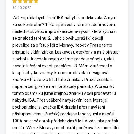
30.10.2025
Vážení, ráda bych firmě IBA nábytek poděkovala. A nyní
za co konkrétně? 1. Za trpělivost v rámci vedení hovoru,
následně skvělou improvizaci cena-výkon, která vychází
ze znalosti terénu. 2. Jako člověk ,,pražák“ děkuji
převelice za přístup lidí z Moravy, neboť v Praze tento
přístup je vídán zřídka. Laskavost, otevřený a milý přístup
a ochota. A ochota nejen v rámci prodeje nábytku, ale i
ochota k řešení event. problému. 3. Mám zkušenost s
koupí nábytku značky, kterou prodávala i designová
značka v Praze. Za 5 let tato značka v Praze zesílila a
napálila ceny, že se nám protáčely panenky. A přesně v
tomto okamžiku jsme stejnou značku viděli prodávat i u
nábytku IBA. Přes veškeré navyšování cen, které je
pochopitelné, si značka IBA držela i přes navýšení
přístupnou cenu. Pražský prodejce toho využil a napálil
100% na ceně oproti předchozím 5 let. A zde jako pražák
musím Vám z Moravy mnohokrát poděkovat za normální