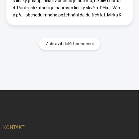
a lidský přístup, ačkoliv obchod je obchod, nikoliv charita.
4. Paní realizátorka je naprosto lidsky skvělá. Děkuji Vám
a přeji obchodu mnoho požehnání do dalších let. Mirka K.
Zobrazit další hodnocení
Z
á
p
a
t
í
KONTAKT