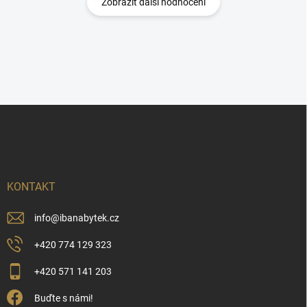
Zobrazit další hodnocení
Z
á
p
a
t
í
KONTAKT
info
@
ibanabytek.cz
+420 774 129 323
+420 571 141 203
Buďte s námi!