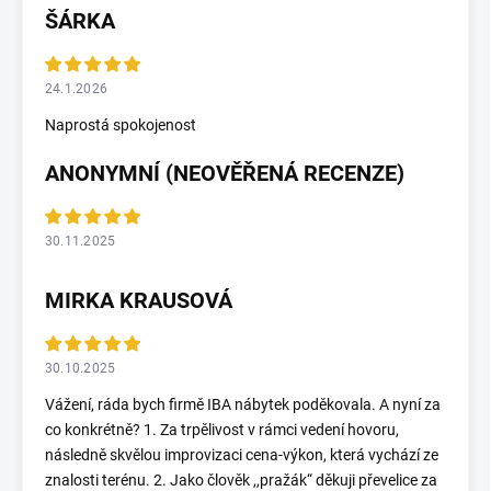
ŠÁRKA
24.1.2026
Naprostá spokojenost
ANONYMNÍ (NEOVĚŘENÁ RECENZE)
30.11.2025
MIRKA KRAUSOVÁ
30.10.2025
Vážení, ráda bych firmě IBA nábytek poděkovala. A nyní za
co konkrétně? 1. Za trpělivost v rámci vedení hovoru,
následně skvělou improvizaci cena-výkon, která vychází ze
znalosti terénu. 2. Jako člověk ,,pražák“ děkuji převelice za