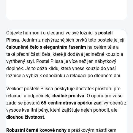
ZEPTAT SE
HLÍDAT
Objevte harmonii a eleganci ve své ložnici s
postelí
Plissa
. Jedním z nejvýraznějších prvků této postele je její
čalouněné čelo s elegantním řasením
na celém těle a
také přední části čela, které jí dodává jedinečné kouzlo a
vytříbený styl. Postel Plissa je více než jen nábytkový
doplněk. Je to oáza klidu, která vnese kouzlo do vaší
ložnice a vybízí k odpočinku a relaxaci po dlouhém dni.
Velikost postele Plissa poskytuje dostatek prostoru pro
relaxaci a odpočinek,
ideálně pro dva
. O oporu pro vaše
záda se postará
65-centimetrová opěrka zad
, vyrobená z
vysoce kvalitní pěny, která zajišťuje nejen pohodlí, ale i
dlouhou životnost
.
Robustní černé kovové nohy
s práškovým nástřikem