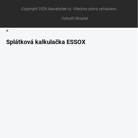
Copyright 2026
ibanabytek.cz
. Všechna práva vyhrazena.
Vytvořil Shoptet
×
Splátková kalkulačka ESSOX