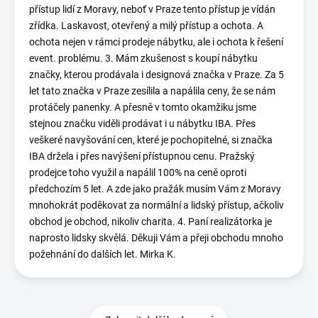
přístup lidí z Moravy, neboť v Praze tento přístup je vídán
zřídka. Laskavost, otevřený a milý přístup a ochota. A
ochota nejen v rámci prodeje nábytku, ale i ochota k řešení
event. problému. 3. Mám zkušenost s koupí nábytku
značky, kterou prodávala i designová značka v Praze. Za 5
let tato značka v Praze zesílila a napálila ceny, že se nám
protáčely panenky. A přesně v tomto okamžiku jsme
stejnou značku viděli prodávat i u nábytku IBA. Přes
veškeré navyšování cen, které je pochopitelné, si značka
IBA držela i přes navýšení přístupnou cenu. Pražský
prodejce toho využil a napálil 100% na ceně oproti
předchozím 5 let. A zde jako pražák musím Vám z Moravy
mnohokrát poděkovat za normální a lidský přístup, ačkoliv
obchod je obchod, nikoliv charita. 4. Paní realizátorka je
naprosto lidsky skvělá. Děkuji Vám a přeji obchodu mnoho
požehnání do dalších let. Mirka K.