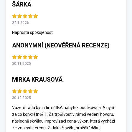
ŠÁRKA
24.1.2026
Naprostá spokojenost
ANONYMNÍ (NEOVĚŘENÁ RECENZE)
30.11.2025
MIRKA KRAUSOVÁ
30.10.2025
Vážení, ráda bych firmě IBA nábytek poděkovala. A nyní
za co konkrétně? 1. Za trpělivost v rámci vedení hovoru,
následně skvělou improvizaci cena-výkon, která vychází
ze znalosti terénu. 2. Jako člověk ,,pražák“ děkuji