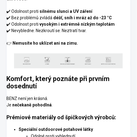
✔️ Odolnost proti
silnému slunci a UV záření
✔️ Bez problémů zvládá
déšť, sníh i mráz až do -23 °C
✔️ Odolnost proti
vysokým i extrémně nízkým teplotám
✔️ Nevybledne. Nezkroutí se. Neztratí tvar.
👉
Nemusíte ho uklízet ani na zimu.
Komfort, který poznáte při prvním
dosednutí
BENZ není jen krásná.
Je
nečekaně pohodlná
.
Prémiové materiály od špičkových výrobců:
Speciální outdoorové potahové látky
Odolné proti vyblednutí