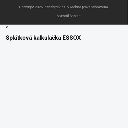
Copyright 2026
ibanabytek.cz
. Všechna práva vyhrazena.
Vytvořil Shoptet
×
Splátková kalkulačka ESSOX