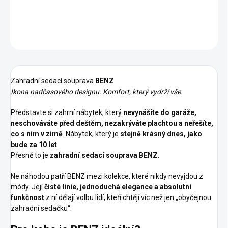
DETAILNÍ INFORMACE
ZEPTAT SE
HLÍDAT
Zahradní sedací souprava
BENZ
Ikona nadčasového designu. Komfort, který vydrží vše.
Představte si zahrní nábytek, který
nevynášíte do garáže,
neschováváte před deštěm, nezakrýváte plachtou a neřešíte,
co s ním v zimě
. Nábytek, který je
stejně krásný dnes, jako
bude za 10 let
.
Přesně to je
zahradní sedací souprava BENZ
.
Ne náhodou patří BENZ mezi kolekce, které nikdy nevyjdou z
módy. Její
čisté linie, jednoduchá elegance a absolutní
funkčnost
z ní dělají volbu lidí, kteří chtějí víc než jen „obyčejnou
zahradní sedačku“.