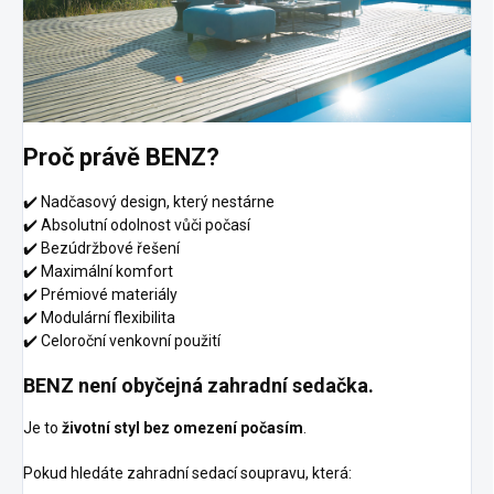
Proč právě BENZ?
✔️ Nadčasový design, který nestárne
✔️ Absolutní odolnost vůči počasí
✔️ Bezúdržbové řešení
✔️ Maximální komfort
✔️ Prémiové materiály
✔️ Modulární flexibilita
✔️ Celoroční venkovní použití
BENZ není obyčejná zahradní sedačka.
Je to
životní styl bez omezení počasím
.
Pokud hledáte zahradní sedací soupravu, která: