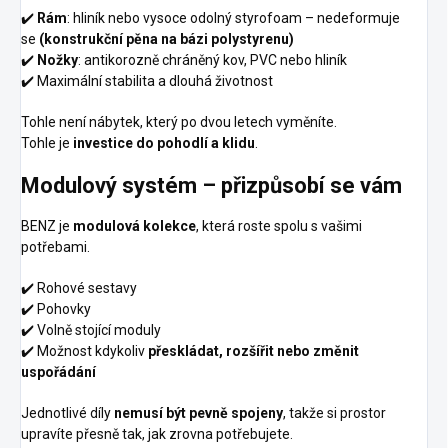
✔️
Rám
: hliník nebo vysoce odolný styrofoam – nedeformuje
se
(konstrukční pěna na bázi polystyrenu)
✔️
Nožky
: antikorozně chráněný kov, PVC nebo hliník
✔️ Maximální stabilita a dlouhá životnost
Tohle není nábytek, který po dvou letech vyměníte.
Tohle je
investice do pohodlí a klidu
.
Modulový systém – přizpůsobí se vám
BENZ je
modulová kolekce
, která roste spolu s vašimi
potřebami.
✔️ Rohové sestavy
✔️ Pohovky
✔️ Volně stojící moduly
✔️ Možnost kdykoliv
přeskládat, rozšířit nebo změnit
uspořádání
Jednotlivé díly
nemusí být pevně spojeny
, takže si prostor
upravíte přesně tak, jak zrovna potřebujete.