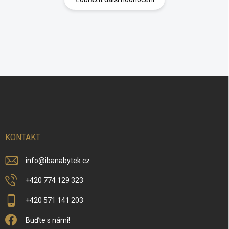
Z
á
p
a
t
í
KONTAKT
info
@
ibanabytek.cz
+420 774 129 323
+420 571 141 203
Buďte s námi!