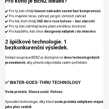
Pro koho je BENZ ideální?
✔️ Pro ty, kdo chtějí
luxusní zahradní sezení bez kompromisů
✔️ Pro majitele teras, zahrad, pergol i zimních zahrad
✔️ Pro lidi, kteří chtějí
365 dní v roce hotovo – bez starostí
✔️ Pro ty, kdo odmítají laciný plast a krátkou životnost
✔️ Pro každého, kdo chce
designový nábytek i do interiéru
2 špičkové technologie. 1
bezkonkurenční výsledek.
Sedací souprava BENZ je dostupná ve
dvou technologických
provedeních
, aby přesně odpovídala vašim potřebám:
✅ WATER-GOES-THRU TECHNOLOGY
Voda proteče. Slunce usuší. Hotovo.
Speciální technologie, díky které
voda protéká nábytkem stejně
jako přes cedník
.