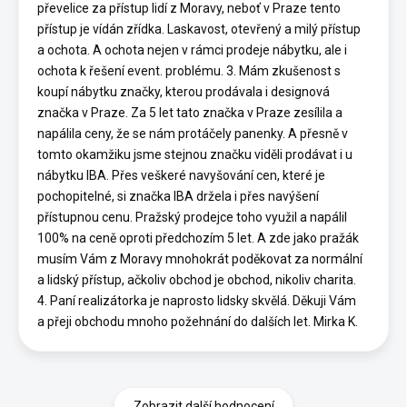
převelice za přístup lidí z Moravy, neboť v Praze tento
přístup je vídán zřídka. Laskavost, otevřený a milý přístup
a ochota. A ochota nejen v rámci prodeje nábytku, ale i
ochota k řešení event. problému. 3. Mám zkušenost s
koupí nábytku značky, kterou prodávala i designová
značka v Praze. Za 5 let tato značka v Praze zesílila a
napálila ceny, že se nám protáčely panenky. A přesně v
tomto okamžiku jsme stejnou značku viděli prodávat i u
nábytku IBA. Přes veškeré navyšování cen, které je
pochopitelné, si značka IBA držela i přes navýšení
přístupnou cenu. Pražský prodejce toho využil a napálil
100% na ceně oproti předchozím 5 let. A zde jako pražák
musím Vám z Moravy mnohokrát poděkovat za normální
a lidský přístup, ačkoliv obchod je obchod, nikoliv charita.
4. Paní realizátorka je naprosto lidsky skvělá. Děkuji Vám
a přeji obchodu mnoho požehnání do dalších let. Mirka K.
Zobrazit další hodnocení