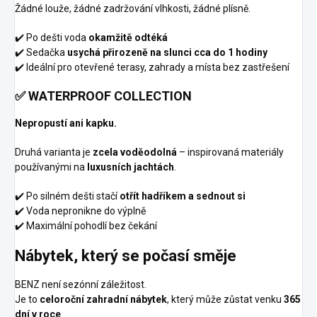
Žádné louže, žádné zadržování vlhkosti, žádné plísně.
✔️ Po dešti voda
okamžitě odtéká
✔️ Sedačka
usychá přirozeně na slunci cca do 1 hodiny
✔️ Ideální pro otevřené terasy, zahrady a místa bez zastřešení
✅ WATERPROOF COLLECTION
Nepropustí ani kapku.
Druhá varianta je
zcela voděodolná
– inspirovaná materiály
používanými na
luxusních jachtách
.
✔️ Po silném dešti stačí
otřít hadříkem a sednout si
✔️ Voda nepronikne do výplně
✔️ Maximální pohodlí bez čekání
Nábytek, který se počasí směje
BENZ není sezónní záležitost.
Je to
celoroční zahradní nábytek
, který může zůstat venku
365
dní v roce
.