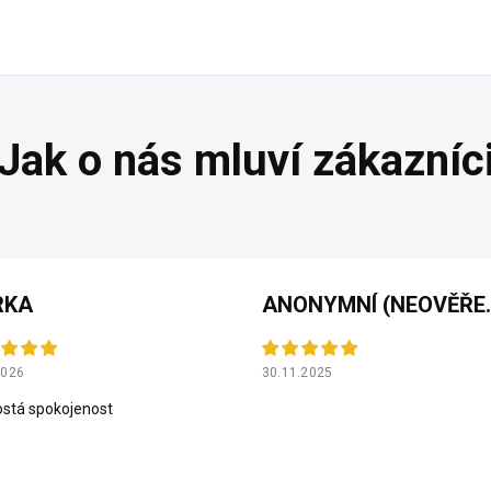
RKA
ANONYMNÍ 
2026
30.11.2025
stá spokojenost