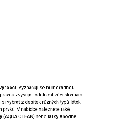
výrobci.
Vyznačují se
mimořádnou
pravou zvyšující odolnost vůči skvrnám
si vybrat z desítek různých typů látek
ích prvků. V nabídce naleznete také
y
(AQUA CLEAN) nebo
látky vhodné