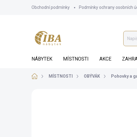
Přejít
Obchodní podmínky
Podmínky ochrany osobních ú
na
obsah
NÁBYTEK
MÍSTNOSTI
AKCE
ZAHRA
Domů
MÍSTNOSTI
OBÝVÁK
Pohovky a g
ZNAČKA:
GALA COLLEZIONE
BEZ KOMPROMISŮ