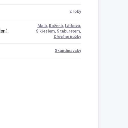
:
2 roky
Malá
,
Kožená
,
Látková
,
ení
:
S křeslem
,
S taburetem
,
Dřevěné nožky
Skandinavský