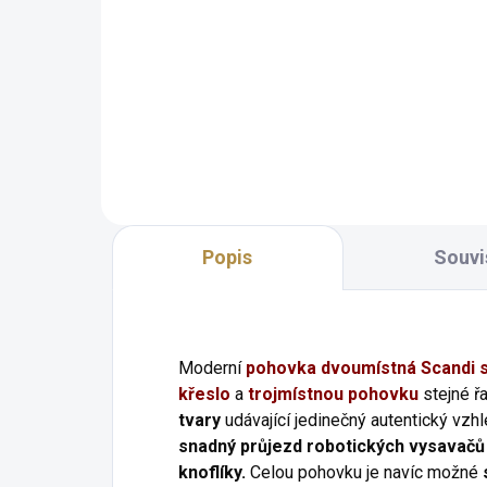
Skandinávský styl Velké a
pohodlné Lze doplnit dalším
Ska
nábytkem ze stejné řady Velký
pose
výběr potahových materiálů
náb
Štíhlé dřevěné nožky pro snadný
výb
průjezd robotických vysavačů...
Ští
průj
Popis
Souvi
Moderní
pohovka dvoumístná
Scandi
křeslo
a
trojmístnou pohovku
stejné ř
tvary
udávající jedinečný autentický vzh
snadný průjezd robotických vysavačů
knoflíky.
Celou pohovku je navíc možné