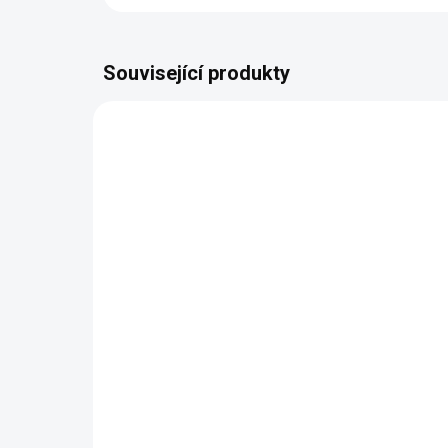
Související produkty
BEZ KOMPROMISŮ
BEZ K
ZDARMA
Křeslo SCANDI
Tř
SC
11 342 Kč
od
od
Detail