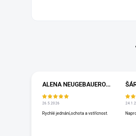
ALENA NEUGEBAUEROVÁ
ŠÁ
26.5.2026
24.1.
Rychlé jednání,ochota a vstřícnost.
Napro