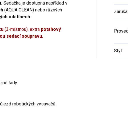
ů.
Sedačka je dostupná například v
ch
(AQUA CLEAN) nebo různých
Záruka
ých odstínech
.
ku
(3-místnou), extra
potahový
Proved
ou sedací soupravu
.
Styl
:
ejné řady
růjezd robotických vysavačů