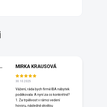
(NEOVĚŘENÁ RECENZE)
MIRKA KRAUSOVÁ
30.10.2025
Vážení, ráda bych firmě IBA nábytek
poděkovala. A nyní za co konkrétně?
1. Za trpělivost v rámci vedení
hovoru, následně skvělou