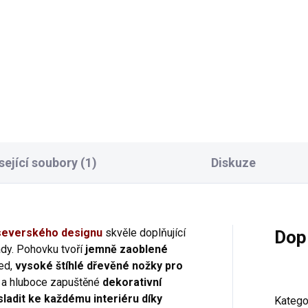
ndinávský styl Umožňuje
Výhody: Skandinávský styl Še
d více lidí Lze doplnit dalším
místo díky malému rozměru 
ytkem ze stejné řady Velký
velký rozměr pro početnou
ěr potahových materiálů
domácnost Lze doplnit další
hlé dřevěné nožky pro snadný
nábytkem ze stejné řady Vel
ezd robotických...
výběr potahových materiálů..
sející soubory (1)
Diskuze
severského designu
skvěle doplňující
Dop
ady. Pohovku tvoří
jemně zaoblené
led,
vysoké
štíhlé dřevěné nožky pro
a hluboce zapuštěné
dekorativní
sladit ke každému interiéru díky
Katego