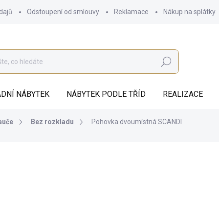
dajů
Odstoupení od smlouvy
Reklamace
Nákup na splátky
Hledat
DNÍ NÁBYTEK
NÁBYTEK PODLE TŘÍD
REALIZACE
auče
Bez rozkladu
Pohovka dvoumístná SCANDI
od
16 112 Kč
ZDARMA
od
13 315,70 Kč
bez DPH
Měrná
ZVOLTE VARIANTU