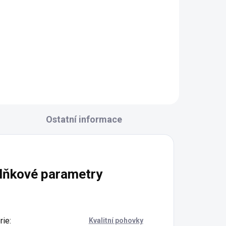
tří
/
m
ký
.
Ostatní informace
lňkové parametry
rie
:
Kvalitní pohovky