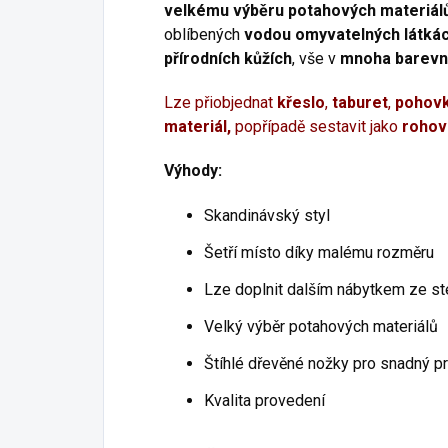
velkému výběru potahových materiál
oblíbených
vodou omyvatelných látká
přírodních kůžích
, vše v
mnoha barevn
Lze přiobjednat
křeslo
,
taburet
,
pohov
materiál,
popřípadě sestavit jako
rohov
Výhody:
Skandinávský styl
Šetří místo díky malému rozměru
Lze doplnit dalším nábytkem ze st
Velký výběr potahových materiálů
Štíhlé dřevěné nožky pro snadný p
Kvalita provedení