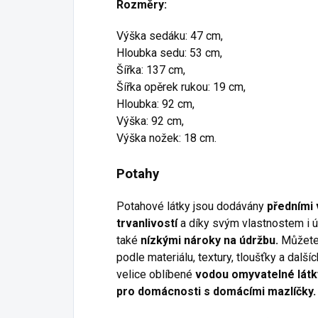
Rozměry:
Výška sedáku: 47 cm,
Hloubka sedu: 53 cm,
Šířka: 137 cm,
Šířka opěrek rukou: 19 cm,
Hloubka: 92 cm,
Výška: 92 cm,
Výška nožek: 18 cm.
Potahy
Potahové látky jsou dodávány
předními 
trvanlivostí
a díky svým vlastnostem i ú
také
nízkými nároky na údržbu.
Můžete 
podle materiálu, textury, tloušťky a dalš
velice oblíbené
vodou omyvatelné látk
pro domácnosti s domácími mazlíčky.