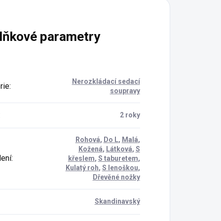
lňkové parametry
Nerozkládací sedací
rie
:
soupravy
:
2 roky
Rohová
,
Do L
,
Malá
,
Kožená
,
Látková
,
S
ení
:
křeslem
,
S taburetem
,
Kulatý roh
,
S lenoškou
,
Dřevěné nožky
Skandinavský