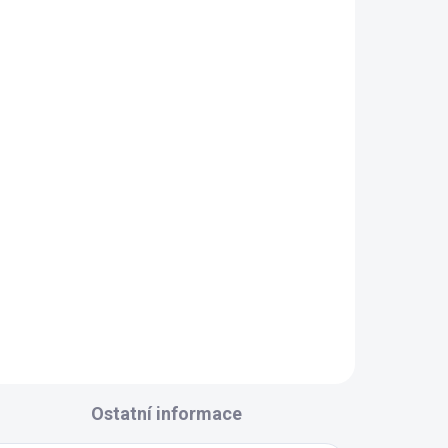
l
lším
ký
dný
Ostatní informace