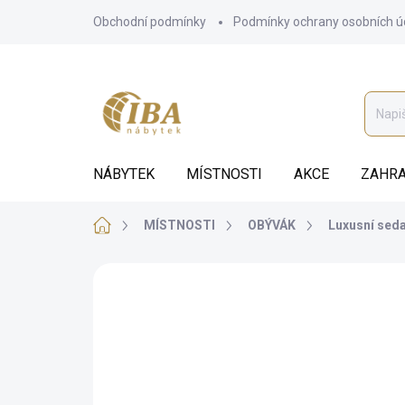
Přejít
Obchodní podmínky
Podmínky ochrany osobních ú
na
obsah
NÁBYTEK
MÍSTNOSTI
AKCE
ZAHRA
Domů
MÍSTNOSTI
OBÝVÁK
Luxusní sed
ZNAČKA:
GALA COLLEZIONE
BEZ KOMPROMISŮ