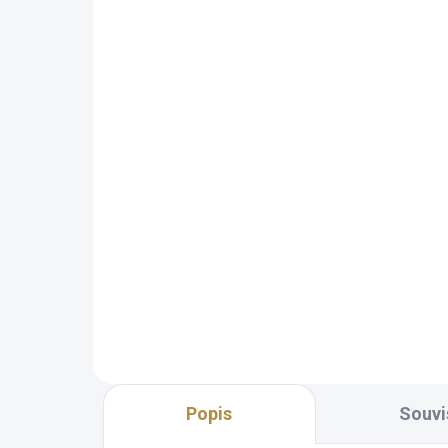
Křeslo SCANDI
Po
SC
11 342 Kč
od
od
Detail
Skandinávský styl Velké a
pohodlné Lze doplnit dalším
Ska
nábytkem ze stejné řady Velký
dík
výběr potahových materiálů
dop
Štíhlé dřevěné nožky pro snadný
ste
průjezd robotických vysavačů...
pot
dře
průj
Popis
Souvi