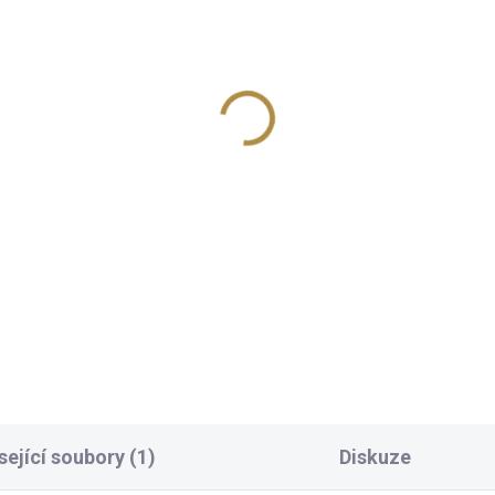
hovka dvoumístná
Třímístná pohovka
ANDI
SCANDI
16 112 Kč
20 458 Kč
od
Detail
Detai
ndinávský styl Šetří místo
Skandinávský styl Umožňuje
y malému rozměru Lze
posed více lidí Lze doplnit da
lnit dalším nábytkem ze
nábytkem ze stejné řady Vel
jné řady Velký výběr
výběr potahových materiálů
ahových materiálů Štíhlé
Štíhlé dřevěné nožky pro sna
věné nožky pro snadný
průjezd robotických...
ezd robotických...
sející soubory (1)
Diskuze