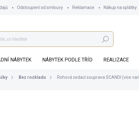
dajů
Odstoupení od smlouvy
Reklamace
Nákup na splátky
Hledat
DNÍ NÁBYTEK
NÁBYTEK PODLE TŘÍD
REALIZACE
ačky
Bez rozkladu
Rohová sedací souprava SCANDI (více var
od
31 694 Kč
ZDARMA
od
26 193,39 Kč
bez DPH
Měrná
ZVOLTE VARIANTU