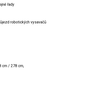
ejné řady
růjezd robotických vysavačů
8 cm / 278 cm,