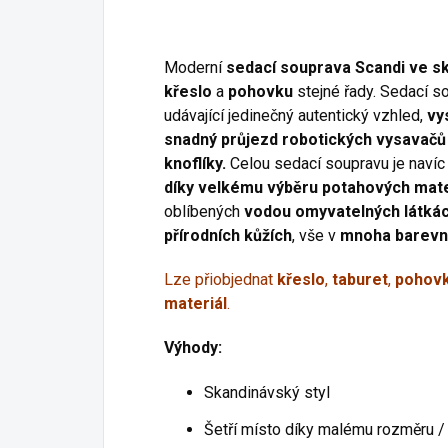
Moderní
sedací souprava Scandi
ve s
křeslo
a
pohovku
stejné řady. Sedací s
udávající jedinečný autentický vzhled,
vy
snadný průjezd robotických vysavačů
knoflíky.
Celou sedací soupravu je naví
díky velkému výběru potahových mate
oblíbených
vodou omyvatelných látká
přírodních kůžích
, vše v
mnoha barevn
Lze přiobjednat
křeslo
,
taburet
,
pohov
materiál
.
Výhody:
Skandinávský styl
Šetří místo díky malému rozměru 