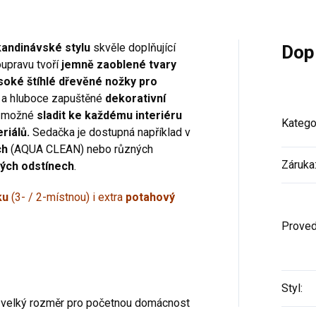
kandinávské stylu
skvěle doplňující
Dop
oupravu tvoří
jemně zaoblené tvary
soké
štíhlé dřevěné nožky pro
a hluboce zapuštěné
dekorativní
c možné
sladit ke každému interiéru
Katego
riálů.
Sedačka je dostupná například v
ch
(AQUA CLEAN) nebo různých
Záruka
ých odstínech
.
ku
(3- / 2-místnou) i extra
potahový
Proved
Styl
:
/ velký rozměr pro početnou domácnost