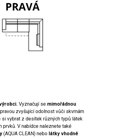
výrobci.
Vyznačují se
mimořádnou
pravou zvyšující odolnost vůči skvrnám
si vybrat z desítek různých typů látek
ích prvků. V nabídce naleznete také
y
(AQUA CLEAN) nebo
látky vhodné