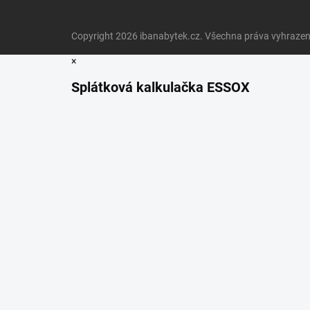
Copyright 2026
ibanabytek.cz
. Všechna práva vyhrazen
×
Splátková kalkulačka ESSOX