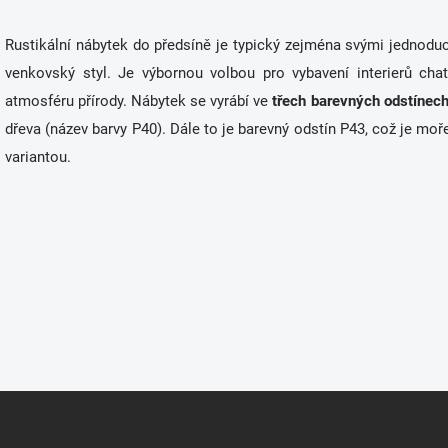
O
v
Rustikální nábytek do předsíně je typický zejména svými jednoduc
l
á
venkovský styl. Je výbornou volbou pro vybavení interierů chat
d
atmosféru přírody. Nábytek se vyrábí ve
třech barevných odstínech
a
c
dřeva (název barvy P40). Dále to je barevný odstín P43, což je moř
í
variantou.
p
r
v
k
y
v
ý
p
i
s
u