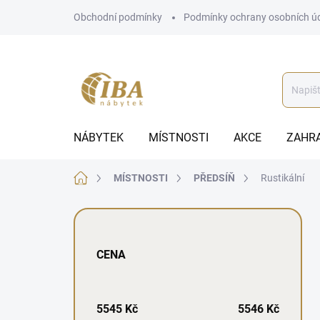
Přejít
Obchodní podmínky
Podmínky ochrany osobních ú
na
obsah
NÁBYTEK
MÍSTNOSTI
AKCE
ZAHR
Domů
MÍSTNOSTI
PŘEDSÍŇ
Rustikální
P
o
s
CENA
t
r
a
n
5545
Kč
5546
Kč