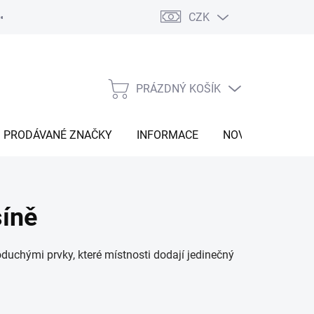
CZK
Vrácení zboží
Moje objednávka
Náš příběh
Kontakt
PRÁZDNÝ KOŠÍK
NÁKUPNÍ
KOŠÍK
PRODÁVANÉ ZNAČKY
INFORMACE
NOVINKY
síně
oduchými prvky, které
místnosti dodají jedinečný