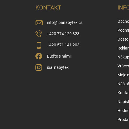
a
KONTAKT
INF
t
í
Obcho
info
@
ibanabytek.cz
Podmí
+420 774 129 323
Odsto
+420 571 141 203
Rekla
Buďte s námi!
Nákup 
Vrácen
iba_nabytek
Moje 
Náš př
Konta
Napiš
Hodno
Prodá