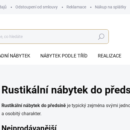
dajů
Odstoupení od smlouvy
Reklamace
Nákup na splátky
Hledat
ADNÍ NÁBYTEK
NÁBYTEK PODLE TŘÍD
REALIZACE
Rustikální nábytek do před
Rustikální nábytek do předsíně
je typický zejména svými jedn
a osobitý charakter.
Nejprodávanější