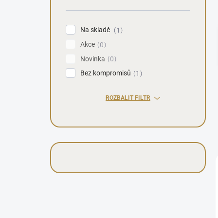
n
í
p
Na skladě
1
a
Akce
n
0
e
Novinka
0
l
Bez kompromisů
1
ROZBALIT FILTR