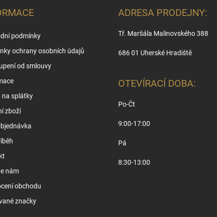
ORMACE
ADRESA PRODEJNY:
Tř. Maršála Malinovského 388
dní podmínky
nky ochrany osobních údajů
686 01 Uherské Hradiště
upení od smlouvy
mace
OTEVÍRACÍ DOBA:
na splátky
Po-Čt
í zboží
9:00-17:00
objednávka
íběh
Pá
kt
8:30-13:00
te nám
cení obchodu
vané značky