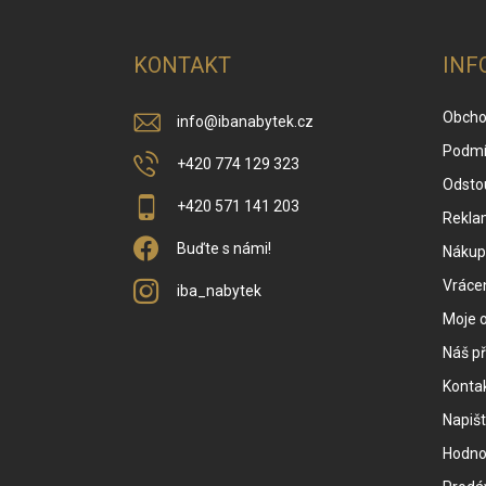
á
p
a
KONTAKT
INF
t
í
Obcho
info
@
ibanabytek.cz
Podmí
+420 774 129 323
Odsto
+420 571 141 203
Rekla
Buďte s námi!
Nákup 
Vrácen
iba_nabytek
Moje 
Náš př
Konta
Napiš
Hodno