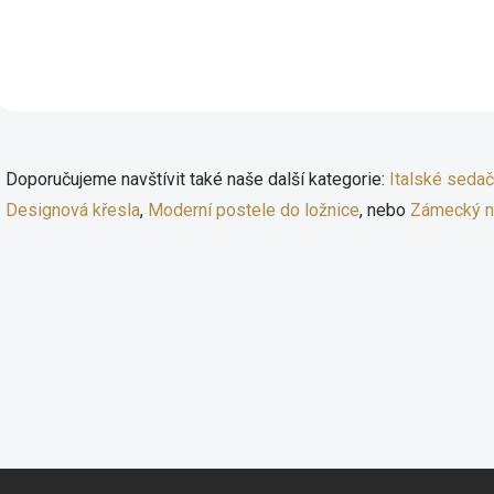
Nastavitelné nožky Využití v
mnoha místnostech
Rozměry: délka 100 cm x
šířka 35 cm x výška 80 cm
O
v
Doporučujeme navštívit také naše další kategorie:
Italské seda
l
á
Designová křesla
,
Moderní postele do ložnice
, nebo
Zámecký n
d
a
c
í
p
r
v
k
y
v
ý
p
i