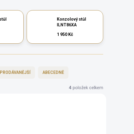
stůl
Konzolový stůl
ILNT86XA
1 950 Kč
PRODÁVANĚJŠÍ
ABECEDNĚ
4
položek celkem
CHYTRÁ VOLBA
ZDARMA
ZDARMA