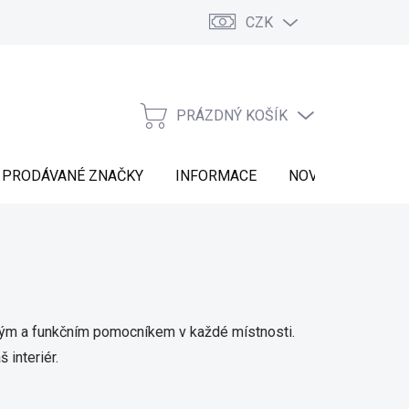
CZK
Vrácení zboží
Moje objednávka
Náš příběh
Kontakt
PRÁZDNÝ KOŠÍK
NÁKUPNÍ
KOŠÍK
PRODÁVANÉ ZNAČKY
INFORMACE
NOVINKY
ckým a funkčním pomocníkem v každé místnosti.
 interiér.