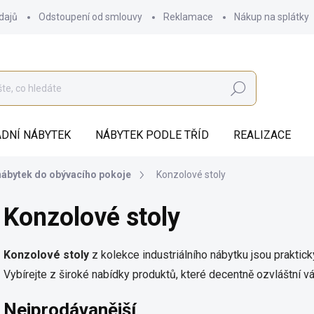
dajů
Odstoupení od smlouvy
Reklamace
Nákup na splátky
Hledat
DNÍ NÁBYTEK
NÁBYTEK PODLE TŘÍD
REALIZACE
 nábytek do obývacího pokoje
Konzolové stoly
Konzolové stoly
Konzolové stoly
z kolekce industriálního nábytku jsou prakti
Vybírejte z široké nabídky produktů, které decentně ozvláštní váš
Nejprodávanější