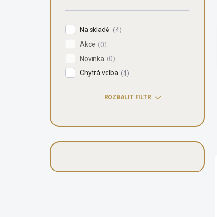
n
í
p
Na skladě
4
a
Akce
n
0
e
Novinka
0
l
Chytrá volba
4
ROZBALIT FILTR