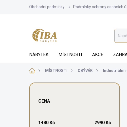
Přejít
Obchodní podmínky
Podmínky ochrany osobních ú
na
obsah
NÁBYTEK
MÍSTNOSTI
AKCE
ZAHRA
Domů
MÍSTNOSTI
OBÝVÁK
Industriální
P
o
s
CENA
t
r
a
n
1480
Kč
2990
Kč