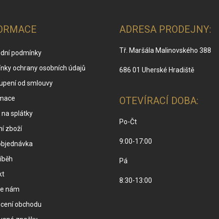
s
u
ORMACE
ADRESA PRODEJNY:
Tř. Maršála Malinovského 388
dní podmínky
nky ochrany osobních údajů
686 01 Uherské Hradiště
upení od smlouvy
mace
OTEVÍRACÍ DOBA:
na splátky
Po-Čt
í zboží
9:00-17:00
objednávka
íběh
Pá
kt
8:30-13:00
te nám
cení obchodu