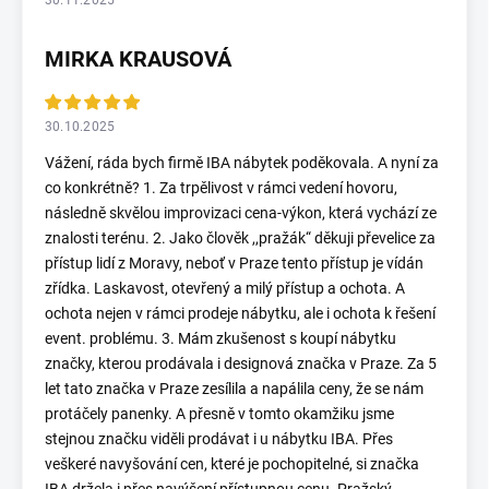
30.11.2025
MIRKA KRAUSOVÁ
30.10.2025
Vážení, ráda bych firmě IBA nábytek poděkovala. A nyní za
co konkrétně? 1. Za trpělivost v rámci vedení hovoru,
následně skvělou improvizaci cena-výkon, která vychází ze
znalosti terénu. 2. Jako člověk ,,pražák“ děkuji převelice za
přístup lidí z Moravy, neboť v Praze tento přístup je vídán
zřídka. Laskavost, otevřený a milý přístup a ochota. A
ochota nejen v rámci prodeje nábytku, ale i ochota k řešení
event. problému. 3. Mám zkušenost s koupí nábytku
značky, kterou prodávala i designová značka v Praze. Za 5
let tato značka v Praze zesílila a napálila ceny, že se nám
protáčely panenky. A přesně v tomto okamžiku jsme
stejnou značku viděli prodávat i u nábytku IBA. Přes
veškeré navyšování cen, které je pochopitelné, si značka