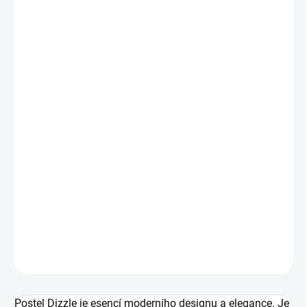
−
+
Přidat do košíku
Elegantní glamour design
Čalouněná
Postel dostupná ve třech velikostech
Úložný prostor
Jednoduchý mechanismus
Kovový rám
Kvalita provedení
DETAILNÍ INFORMACE
ZEPTAT SE
HLÍDAT
Postel Dizzle je esencí moderního designu a elegance. Je