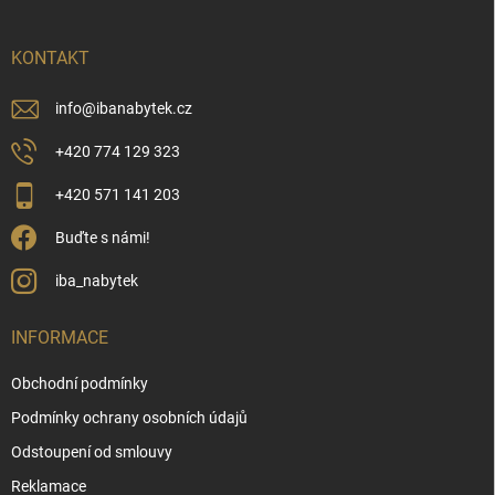
a
t
í
KONTAKT
info
@
ibanabytek.cz
+420 774 129 323
+420 571 141 203
Buďte s námi!
iba_nabytek
INFORMACE
Obchodní podmínky
Podmínky ochrany osobních údajů
Odstoupení od smlouvy
Reklamace