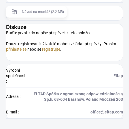
Návod na montáž (2.2 MB)
Diskuze
Buďte první, kdo napíše příspěvek k této položce.
Pouze registrovaní uživatelé mohou vkládat příspěvky. Prosím
přihlaste se
nebo se
registrujte
.
Výrobní
společnost
Eltap
:
ELTAP Spółka z ograniczoną odpowiedzialnością
Adresa
:
Sp.k. 63-604 Baranów, Poland Mroczeń 203
E-mail
:
office@eltap.com