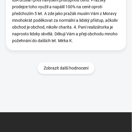
IBA držela i přes navýšení přístupnou cenu. Pražský
prodejce toho využil a napálil 100% na ceně oproti
předchozím 5 let. A zde jako pražák musím Vám z Moravy
mnohokrát poděkovat za normální a lidský přístup, ačkoliv
obchod je obchod, nikoliv charita. 4. Paní realizátorka je
naprosto lidsky skvělá. Děkuji Vám a přeji obchodu mnoho
požehnání do dalších let. Mirka K.
Zobrazit další hodnocení
Z
á
p