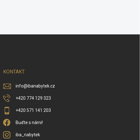
Z
á
p
a
t
í
KONTAKT
info
@
ibanabytek.cz
+420 774 129 323
+420 571 141 203
Buďte s námi!
iba_nabytek