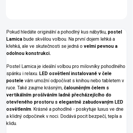
ZEPTAT SE
HLÍDAT
Pokud hledáte originální a pohodlný kus nábytku,
postel
Lamica
bude skvělou volbou. Na první dojem lehká a
křehká, ale ve skutečnosti se jedná o
velmi pevnou a
odolnou konstrukci.
Postel Lamica je ideální volbou pro milovníky pohodlného
spánku i relaxu.
LED osvětlení instalované v čele
postele
vám umožní odpočívat s knihou nebo tabletem v
ruce. Také zaujme krásným,
čalouněným čelem s
vertikálním prošíváním ladně přecházejícího do
otevřeného prostoru s elegantně zabudovaným LED
osvětlením
. Krásné a pohodlné - poskytuje luxus ve dne
a klidný odpočinek v noci. Dodává pocit bezpečí, tepla a
klidu.