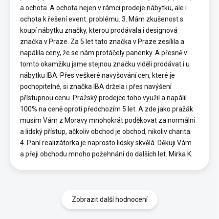
a ochota. A ochota nejen v rámci prodeje nábytku, ale i
ochota k řešení event. problému. 3. Mám zkušenost s
koupí nábytku značky, kterou prodávala i designová
značka v Praze. Za 5 let tato značka v Praze zesílila a
napálila ceny, že se nám protáčely panenky. A přesně v
tomto okamžiku jsme stejnou značku viděli prodávat i u
nábytku IBA. Přes veškeré navyšování cen, které je
pochopitelné, si značka IBA držela i přes navýšení
přístupnou cenu. Pražský prodejce toho využil a napálil
100% na ceně oproti předchozím 5 let. A zde jako pražák
musím Vám z Moravy mnohokrát poděkovat za normální
a lidský přístup, ačkoliv obchod je obchod, nikoliv charita.
4. Paní realizátorka je naprosto lidsky skvělá. Děkuji Vám
a přeji obchodu mnoho požehnání do dalších let. Mirka K.
Zobrazit další hodnocení