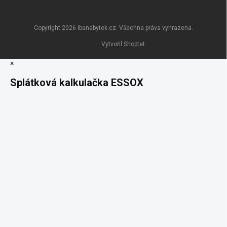
Copyright 2026
ibanabytek.cz
. Všechna práva vyhrazena.
Vytvořil Shoptet
×
Splátková kalkulačka ESSOX