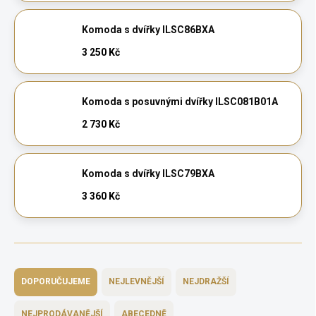
Komoda s dvířky ILSC86BXA
3 250 Kč
Komoda s posuvnými dvířky ILSC081B01A
2 730 Kč
Komoda s dvířky ILSC79BXA
3 360 Kč
Ř
a
DOPORUČUJEME
NEJLEVNĚJŠÍ
NEJDRAŽŠÍ
z
e
NEJPRODÁVANĚJŠÍ
ABECEDNĚ