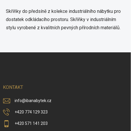
v
l
Skříňky do předsíně z kolekce industriálního nábytku pro
á
dostatek odkládacího prostoru. Skříňky v industriálním
d
a
stylu vyrobené z kvalitních pevných přírodních materiálů.
c
í
p
r
v
Z
k
á
y
p
v
a
ý
t
p
í
i
KONTAKT
s
u
info
@
ibanabytek.cz
+420 774 129 323
+420 571 141 203