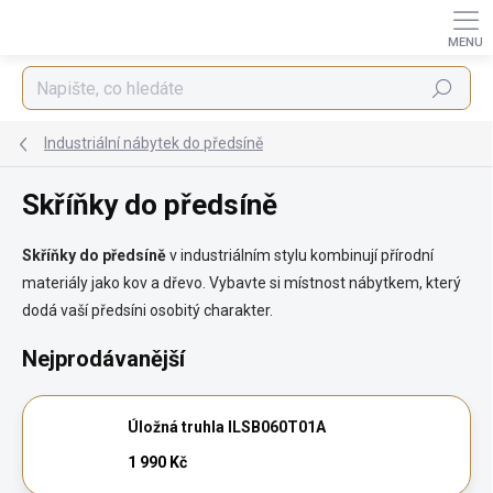
Přejít
na
obsah
Hledat
Industriální nábytek do předsíně
Skříňky do předsíně
Skříňky do předsíně
v industriálním stylu kombinují přírodní
materiály jako kov a dřevo. Vybavte si místnost nábytkem, který
dodá vaší předsíni osobitý charakter.
Nejprodávanější
Úložná truhla ILSB060T01A
1 990 Kč