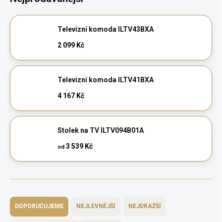
Televizní komoda ILTV43BXA
2 099 Kč
Televizní komoda ILTV41BXA
4 167 Kč
Stolek na TV ILTV094B01A
3 539 Kč
od
Ř
a
DOPORUČUJEME
NEJLEVNĚJŠÍ
NEJDRAŽŠÍ
z