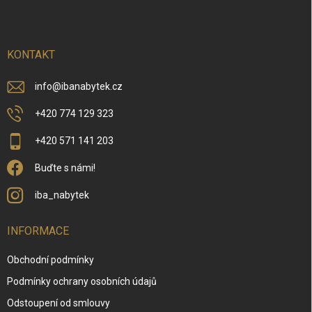
p
y
v
a
ý
t
p
í
KONTAKT
i
s
u
info
@
ibanabytek.cz
+420 774 129 323
+420 571 141 203
Buďte s námi!
iba_nabytek
INFORMACE
Obchodní podmínky
Podmínky ochrany osobních údajů
Odstoupení od smlouvy