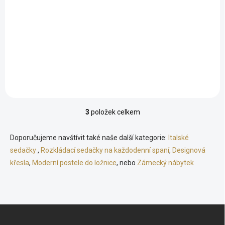
2 099 Kč
Do košíku
Nadčasový industriální design Prvotřídní kvalita Pevná kovová
kostra Výškově nastavitelná police Nastavitelné nožky Snadná
montáž Rozměry: délka 110 cm x hloubka 40 cm x...
3
položek celkem
O
v
l
Doporučujeme navštívit také naše další kategorie:
Italské
á
sedačky
,
Rozkládací sedačky na každodenní spaní
,
Designová
d
křesla
,
Moderní postele do ložnice
a
, nebo
Zámecký nábytek
c
í
p
r
Z
v
á
k