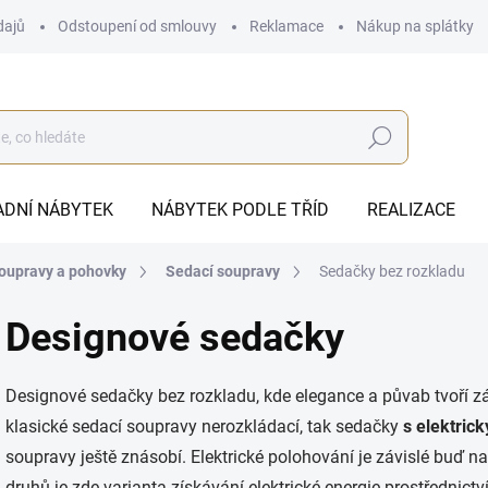
dajů
Odstoupení od smlouvy
Reklamace
Nákup na splátky
Hledat
ADNÍ NÁBYTEK
NÁBYTEK PODLE TŘÍD
REALIZACE
oupravy a pohovky
Sedací soupravy
Sedačky bez rozkladu
Designové sedačky
Designové sedačky bez rozkladu, kde elegance a půvab tvoří zá
klasické sedací soupravy nerozkládací, tak sedačky
s elektrick
soupravy ještě znásobí. Elektrické polohování je závislé buď n
druhů je zde varianta získávání elektrické energie prostřednict