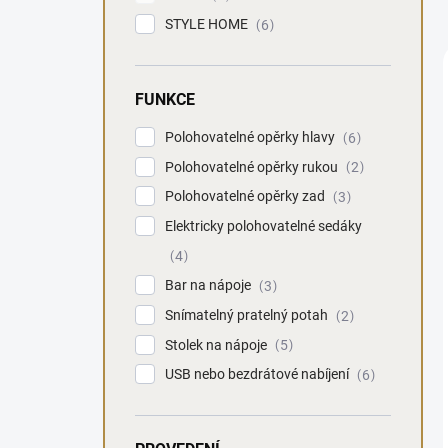
STYLE HOME
6
FUNKCE
Polohovatelné opěrky hlavy
6
Polohovatelné opěrky rukou
2
Polohovatelné opěrky zad
3
Elektricky polohovatelné sedáky
4
Bar na nápoje
3
Snímatelný pratelný potah
2
Stolek na nápoje
5
USB nebo bezdrátové nabíjení
6