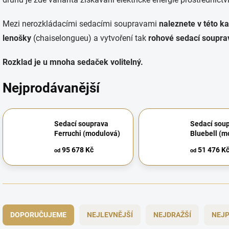
Mezi nerozkládacími sedacími soupravami
naleznete v této kat
lenošky
(chaiselongueu) a vytvoření tak
rohové sedací soupra
Rozklad je u mnoha sedaček volitelný.
Nejprodávanější
Sedací souprava
Sedací sou
Ferruchi (modulová)
Bluebell (m
95 678 Kč
51 476 K
od
od
Ř
a
DOPORUČUJEME
NEJLEVNĚJŠÍ
NEJDRAŽŠÍ
NEJP
z