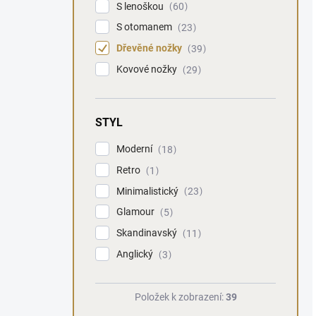
S lenoškou
60
S otomanem
23
Dřevěné nožky
39
Kovové nožky
29
STYL
Moderní
18
Retro
1
Minimalistický
23
Glamour
5
Skandinavský
11
Anglický
3
Položek k zobrazení:
39