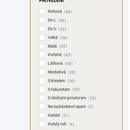
PROVEDENÍ
Rohová
66
Do L
66
Do U
26
Velká
36
Malá
43
Kožená
43
Látková
68
Modulová
28
S křeslem
38
S taburetem
55
S úložným prostorem
29
Na každodenní spaní
3
Italské
21
Kulatý roh
4