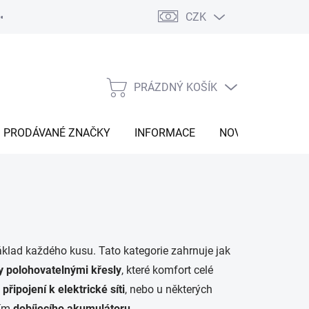
CZK
Vrácení zboží
Moje objednávka
Náš příběh
Kontakt
PRÁZDNÝ KOŠÍK
NÁKUPNÍ
KOŠÍK
PRODÁVANÉ ZNAČKY
INFORMACE
NOVINKY
klad každého kusu. Tato kategorie zahrnuje jak
y
polohovatelnými křesly
, které komfort celé
a
připojení k elektrické síti
, nebo u některých
vím
dobíjecího akumulátoru
.