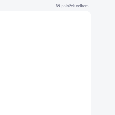
39
položek celkem
AUTORSKÝ PODPIS
ZDARMA
ZDARMA
Zen
Sedací souprava Mood
(modulová)
64 901 Kč
od
etail
Detail