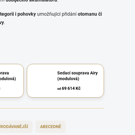
egorii i
pohovky
umožňující přidání
otomanu či
vy
.
prava
Sedací souprava Airy
odulová)
(modulová)
č
69 614 Kč
od
RODÁVANĚJŠÍ
ABECEDNĚ