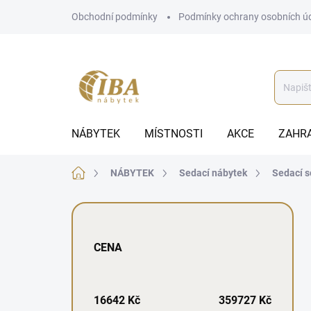
Přejít
Obchodní podmínky
Podmínky ochrany osobních ú
na
obsah
NÁBYTEK
MÍSTNOSTI
AKCE
ZAHR
Domů
NÁBYTEK
Sedací nábytek
Sedací s
P
o
s
CENA
t
r
a
n
16642
Kč
359727
Kč