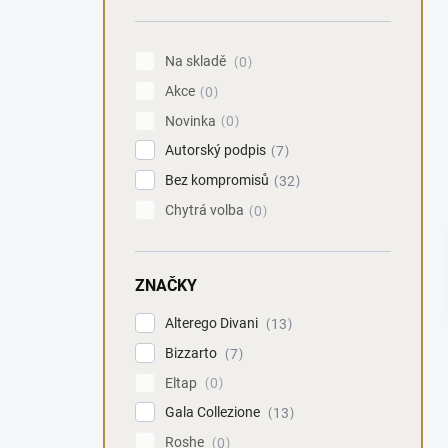
n
í
p
Na skladě
0
a
Akce
n
0
e
Novinka
0
l
Autorský podpis
7
Bez kompromisů
32
Chytrá volba
0
ZNAČKY
Alterego Divani
13
Bizzarto
7
Eltap
0
Gala Collezione
13
Roshe
0