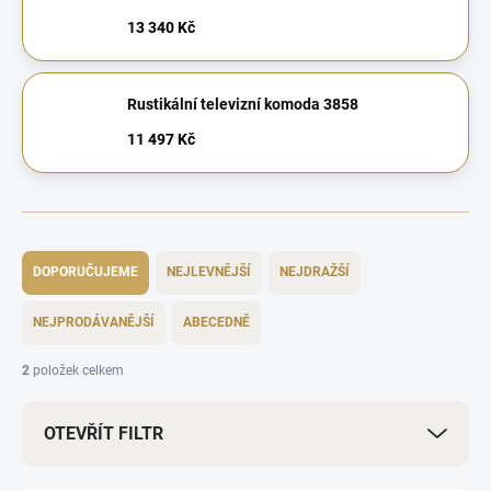
13 340 Kč
Rustikální televizní komoda 3858
11 497 Kč
Ř
a
DOPORUČUJEME
NEJLEVNĚJŠÍ
NEJDRAŽŠÍ
z
e
NEJPRODÁVANĚJŠÍ
ABECEDNĚ
n
í
2
položek celkem
p
r
OTEVŘÍT FILTR
o
d
u