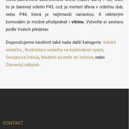
v
to je barevný odstín P43, což je moření dřeva v odstínu dub,
k
nebo P44, která je nejtmavší variantou. K některým
y
v
komodám je možné přiobjednat i
vitrínu
. Vytvořte si sestavu
ý
podle Vašich představ.
p
i
s
Doporučujeme navštívit také naše další kategorie:
Italské
u
sedačky
,
Rozkládací sedačky na každodenní spaní
,
Designová křesla
,
Moderní postele do ložnice
, nebo
Zámecký nábytek
Z
á
p
a
t
í
KONTAKT