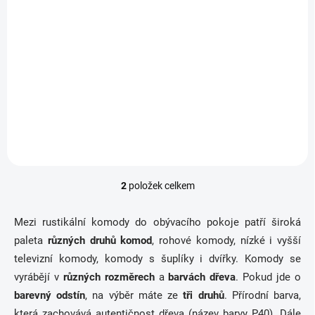
Telefonní stolek 39-814
13 340 Kč
Detail
Rustikální telefonní stolek.
2
položek celkem
O
v
l
Mezi rustikální komody do obývacího pokoje patří široká
á
paleta
různých druhů komod
, rohové komody, nízké i vyšší
d
a
televizní komody, komody s šuplíky i dvířky. Komody se
c
vyrábějí v
různých rozměrech
a
barvách dřeva
. Pokud jde o
í
barevný odstín
, na výběr máte ze
tři druhů
. Přírodní barva,
p
r
která zachovává autentičnost dřeva (název barvy P40). Dále