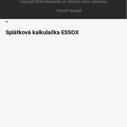
Copyright 2026
ibanabytek.cz
. Všechna práva vyhrazena.
Vytvořil Shoptet
×
Splátková kalkulačka ESSOX