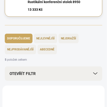
Rustikální konferenční stolek 8950
13 333 Kč
Ř
a
DOPORUČUJEME
NEJLEVNĚJŠÍ
NEJDRAŽŠÍ
z
e
NEJPRODÁVANĚJŠÍ
ABECEDNĚ
n
í
5
položek celkem
p
r
OTEVŘÍT FILTR
o
d
u
V
k
ý
BEZ KOMPROMISŮ
t
p
ů
i
ZDARMA