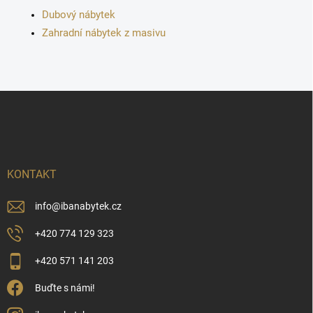
s
Dubový nábytek
u
Zahradní nábytek z masivu
Z
á
p
a
t
í
KONTAKT
info
@
ibanabytek.cz
+420 774 129 323
+420 571 141 203
Buďte s námi!