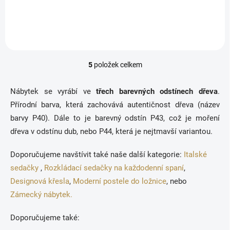
Rustikální telefonní stolek.
5
položek celkem
O
v
l
Nábytek se vyrábí ve
třech barevných odstínech dřeva
.
á
Přírodní barva, která zachovává autentičnost dřeva (název
d
a
barvy P40). Dále to je barevný odstín P43, což je moření
c
dřeva v odstínu dub, nebo P44, která je nejtmavší variantou.
í
p
Doporučujeme navštívit také naše další kategorie:
Italské
r
v
sedačky
,
Rozkládací sedačky na každodenní spaní
,
k
Designová křesla
,
Moderní postele do ložnice
, nebo
y
Zámecký nábytek.
v
ý
p
Doporučujeme také:
i