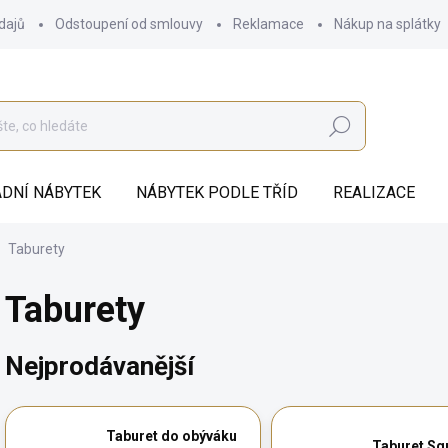
dajů
Odstoupení od smlouvy
Reklamace
Nákup na splátky
Hledat
DNÍ NÁBYTEK
NÁBYTEK PODLE TŘÍD
REALIZACE
Taburety
Taburety
Nejprodávanější
Taburet do obýváku
Taburet Sq