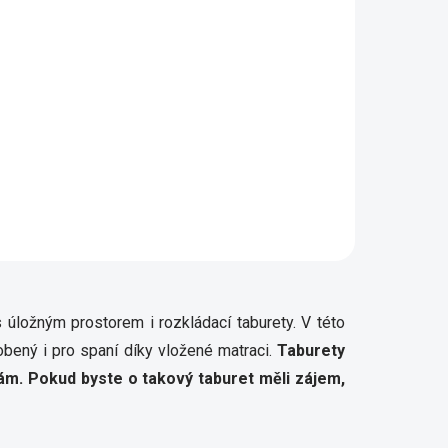
tail
různých
řeva i
0, hl
s úložným prostorem i rozkládací taburety. V této
obený i pro spaní díky vložené matraci.
Taburety
ám. Pokud byste o takový taburet měli zájem,