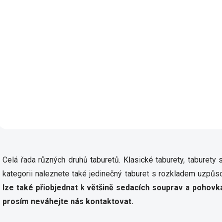
6 010 Kč
10 476 Kč
od
od
Detail
De
Luxusní vzhled s ručně
Velký taburet Royal v 
vyřezávanými ornamenty
barevných odstínech d
100 % masivní dřevo –
potahu. Rozměry: š 100
robustní a trvanlivý základ
450, v 500 mm
Široké možnosti
personalizace: barvy,
patiny, cvočky, lemování,
různé...
O
v
Celá řada různých druhů taburetů. Klasické taburety, taburety 
l
á
kategorii naleznete také jedinečný taburet s rozkladem uzpůs
d
lze také přiobjednat k většině sedacích souprav a pohovk
a
c
prosím neváhejte nás kontaktovat.
í
p