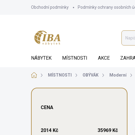
Přejít
Obchodní podmínky
Podmínky ochrany osobních ú
na
obsah
NÁBYTEK
MÍSTNOSTI
AKCE
ZAHRA
Domů
MÍSTNOSTI
OBÝVÁK
Moderní
P
o
s
CENA
t
r
a
n
2014
Kč
35969
Kč