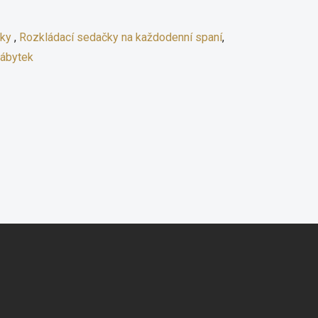
čky
,
Rozkládací sedačky na každodenní spaní
,
ábytek