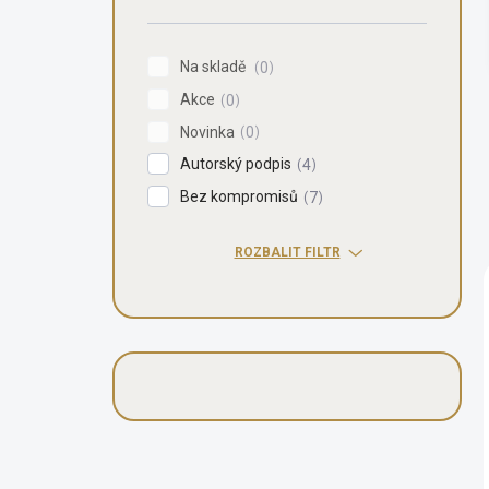
n
í
p
Na skladě
0
a
Akce
n
0
e
Novinka
0
l
Autorský podpis
4
Bez kompromisů
7
ROZBALIT FILTR