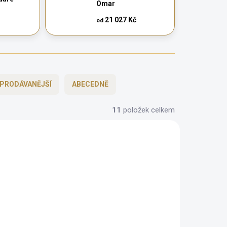
Omar
21 027 Kč
od
PRODÁVANĚJŠÍ
ABECEDNĚ
11
položek celkem
BEZ KOMPROMISŮ
ZDARMA
ZDARMA