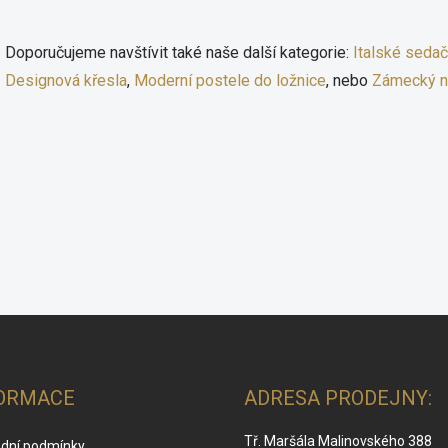
r
v
k
Doporučujeme navštívit také naše další kategorie:
Italské seda
y
Designová křesla
,
Moderní postele do ložnice
, nebo
Zámecký n
v
ý
p
i
s
u
ORMACE
ADRESA PRODEJNY:
Tř. Maršála Malinovského 388
dní podmínky