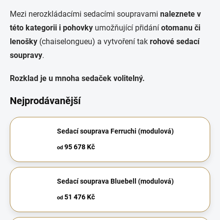
Mezi nerozkládacími sedacími soupravami
naleznete v
této kategorii i
pohovky
umožňující přidání
otomanu či
lenošky
(chaiselongueu) a vytvoření tak
rohové sedací
soupravy
.
Rozklad je u mnoha sedaček volitelný.
Nejprodávanější
Sedací souprava Ferruchi (modulová)
95 678 Kč
od
Sedací souprava Bluebell (modulová)
51 476 Kč
od