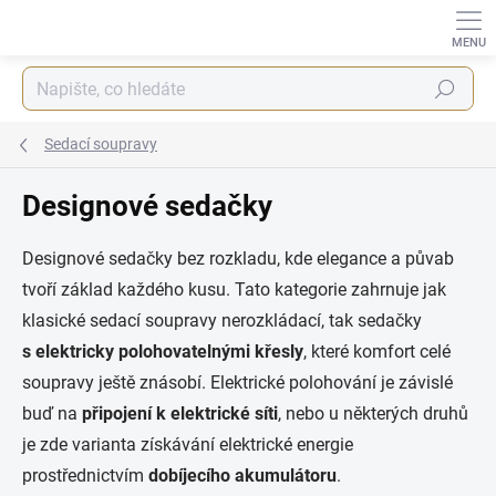
Přejít
na
obsah
Hledat
Sedací soupravy
Designové sedačky
Designové sedačky bez rozkladu, kde elegance a půvab
tvoří základ každého kusu. Tato kategorie zahrnuje jak
klasické sedací soupravy nerozkládací, tak sedačky
s elektricky
polohovatelnými křesly
, které komfort celé
soupravy ještě znásobí. Elektrické polohování je závislé
buď na
připojení k elektrické síti
, nebo u některých druhů
je zde varianta získávání elektrické energie
prostřednictvím
dobíjecího akumulátoru
.