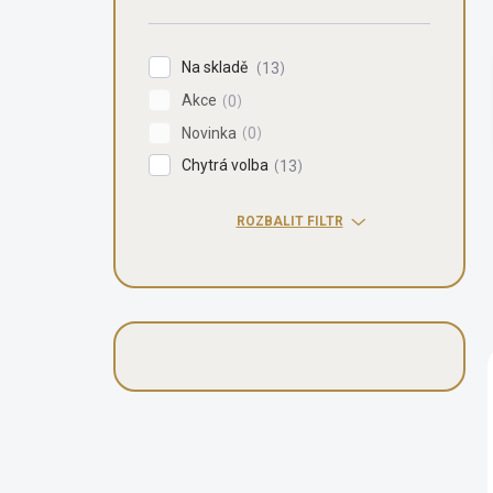
n
í
p
Na skladě
13
a
Akce
n
0
e
Novinka
0
l
Chytrá volba
13
ROZBALIT FILTR