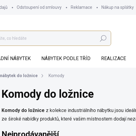
dajů
Odstoupení od smlouvy
Reklamace
Nákup na splátky
Hledat
DNÍ NÁBYTEK
NÁBYTEK PODLE TŘÍD
REALIZACE
 nábytek do ložnice
Komody
Komody do ložnice
Komody do ložnice
z kolekce industriálního nábytku jsou ideál
ze široké nabídky produktů, které vašim místnostem dodají neza
Nejprodávanější