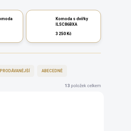
komoda
Komoda s dvířky
ILSC86BXA
3 250 Kč
PRODÁVANĚJŠÍ
ABECEDNĚ
13
položek celkem
CHYTRÁ VOLBA
ZDARMA
ZDARMA