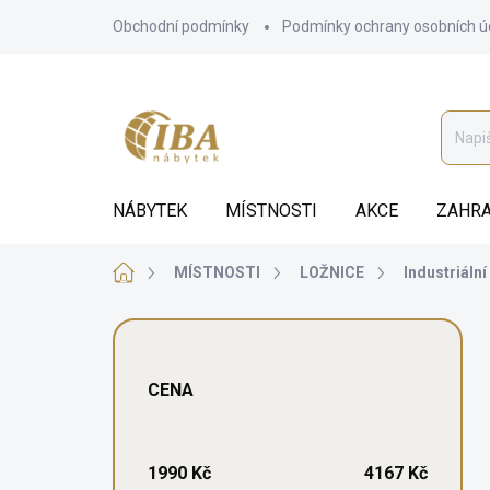
Přejít
Obchodní podmínky
Podmínky ochrany osobních ú
na
obsah
NÁBYTEK
MÍSTNOSTI
AKCE
ZAHRA
Domů
MÍSTNOSTI
LOŽNICE
Industriální
P
o
s
CENA
t
r
a
n
1990
Kč
4167
Kč