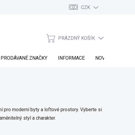
CZK
Vrácení zboží
Moje objednávka
Náš příběh
Kontakt
PRÁZDNÝ KOŠÍK
NÁKUPNÍ
KOŠÍK
PRODÁVANÉ ZNAČKY
INFORMACE
NOVINKY
ní pro moderní byty a loftové prostory. Vyberte si
měnitelný styl a charakter.