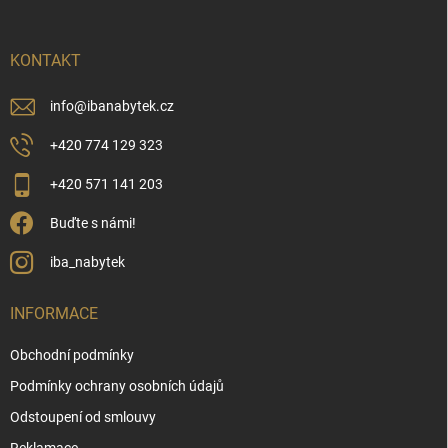
a
t
í
KONTAKT
info
@
ibanabytek.cz
+420 774 129 323
+420 571 141 203
Buďte s námi!
iba_nabytek
INFORMACE
Obchodní podmínky
Podmínky ochrany osobních údajů
Odstoupení od smlouvy