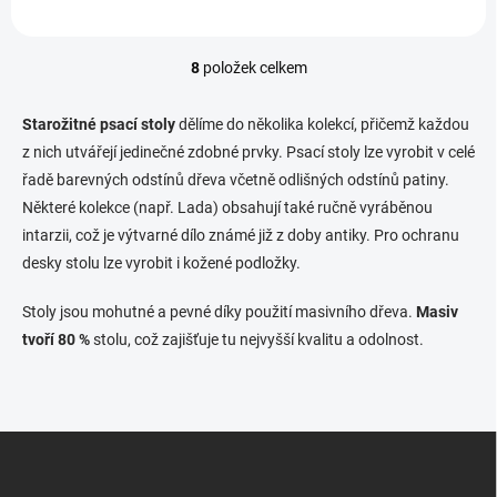
8
položek celkem
O
v
l
Starožitné psací stoly
dělíme do několika kolekcí, přičemž každou
á
z nich utvářejí jedinečné zdobné prvky. Psací stoly lze vyrobit v celé
d
řadě barevných odstínů dřeva včetně odlišných odstínů patiny.
a
c
Některé kolekce (např. Lada) obsahují také ručně vyráběnou
í
intarzii, což je výtvarné dílo známé již z doby antiky.
Pro ochranu
p
desky stolu lze vyrobit i kožené podložky.
r
v
k
Stoly jsou mohutné a pevné díky použití masivního dřeva.
Masiv
y
tvoří 80 %
stolu, což zajišťuje tu nejvyšší kvalitu a odolnost.
v
ý
p
i
s
Z
u
á
p