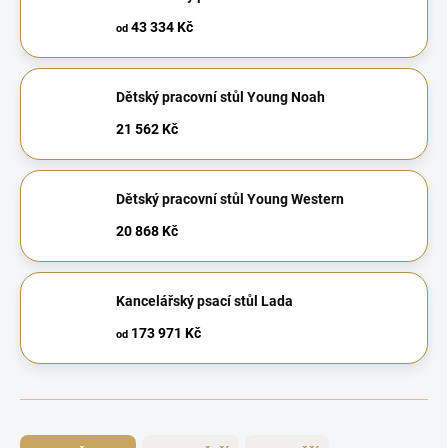
43 334 Kč
od
Dětský pracovní stůl Young Noah
21 562 Kč
Dětský pracovní stůl Young Western
20 868 Kč
Kancelářský psací stůl Lada
173 971 Kč
od
Ř