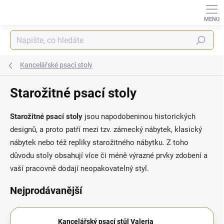
Přejít
na
obsah
Hledat
Kancelářské psací stoly
Starožitné psací stoly
Starožitné psací stoly
jsou napodobeninou historických
designů, a proto patří mezi tzv. zámecký nábytek, klasický
nábytek nebo též repliky starožitného nábytku. Z toho
důvodu stoly obsahují více či méně výrazné prvky zdobení a
vaší pracovně dodají neopakovatelný styl.
Nejprodávanější
Kancelářský psací stůl Valeria