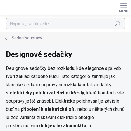
Přejít
na
obsah
Hledat
Sedací soupravy
Designové sedačky
Designové sedačky bez rozkladu, kde elegance a půvab
tvoří základ každého kusu. Tato kategorie zahrnuje jak
klasické sedací soupravy nerozkládací, tak sedačky
s elektricky
polohovatelnými křesly
, které komfort celé
soupravy ještě znásobí. Elektrické polohování je závislé
buď na
připojení k elektrické síti
, nebo u některých druhů
je zde varianta získávání elektrické energie
prostřednictvím
dobíjecího akumulátoru
.