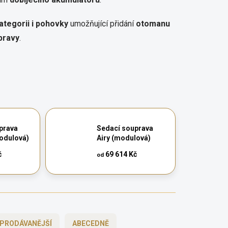
tegorii i
pohovky
umožňující přidání
otomanu
pravy
.
prava
Sedací souprava
modulová)
Airy (modulová)
č
69 614 Kč
od
PRODÁVANĚJŠÍ
ABECEDNĚ