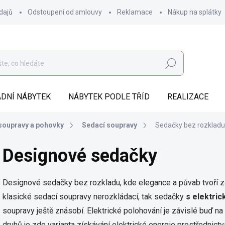
dajů
Odstoupení od smlouvy
Reklamace
Nákup na splátky
Hledat
DNÍ NÁBYTEK
NÁBYTEK PODLE TŘÍD
REALIZACE
soupravy a pohovky
Sedací soupravy
Sedačky bez rozkladu
Designové sedačky
Designové sedačky bez rozkladu, kde elegance a půvab tvoří zá
klasické sedací soupravy nerozkládací, tak sedačky
s elektric
soupravy ještě znásobí. Elektrické polohování je závislé buď na
druhů je zde varianta získávání elektrické energie prostřednict