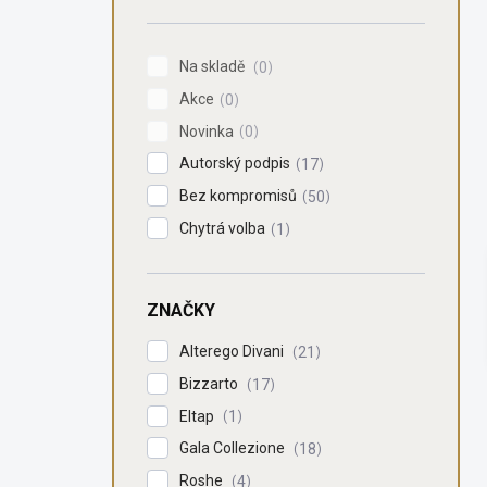
n
í
p
Na skladě
0
a
Akce
n
0
e
Novinka
0
l
Autorský podpis
17
Bez kompromisů
50
Chytrá volba
1
ZNAČKY
Alterego Divani
21
Bizzarto
17
Eltap
1
Gala Collezione
18
Roshe
4