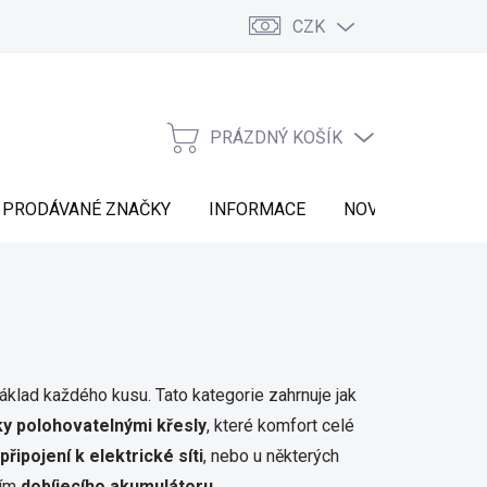
CZK
Vrácení zboží
Moje objednávka
Náš příběh
Kontakt
PRÁZDNÝ KOŠÍK
NÁKUPNÍ
KOŠÍK
PRODÁVANÉ ZNAČKY
INFORMACE
NOVINKY
klad každého kusu. Tato kategorie zahrnuje jak
ky
polohovatelnými křesly
, které komfort celé
připojení k elektrické síti
, nebo u některých
vím
dobíjecího akumulátoru
.