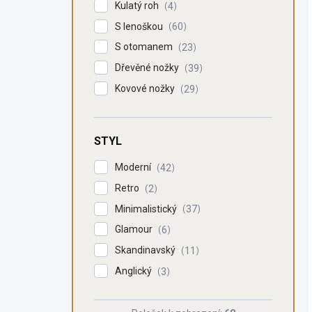
Kulatý roh
4
S lenoškou
60
S otomanem
23
Dřevěné nožky
39
Kovové nožky
29
STYL
Moderní
42
Retro
2
Minimalistický
37
Glamour
6
Skandinavský
11
Anglický
3