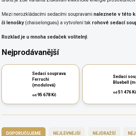
Mezi nerozkládacími sedacími soupravami
naleznete v této ka
či lenošky
(chaiselongueu) a vytvoření tak
rohové sedací sou
Rozklad je u mnoha sedaček volitelný.
Nejprodávanější
Sedací souprava
Sedací sou
Ferruchi
Bluebell (
(modulová)
51 476 K
od
95 678 Kč
od
Ř
a
DOPORUČUJEME
NEJLEVNĚJŠÍ
NEJDRAŽŠÍ
NEJ