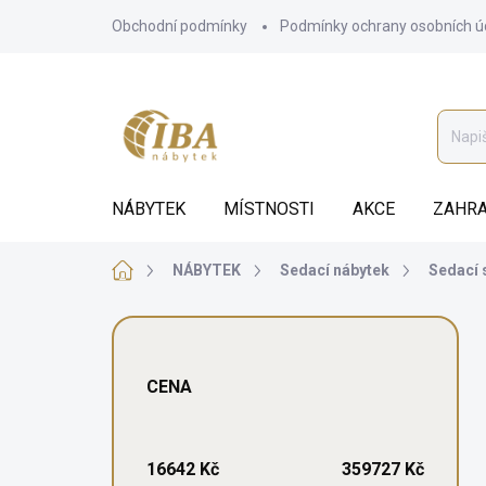
Přejít
Obchodní podmínky
Podmínky ochrany osobních ú
na
obsah
NÁBYTEK
MÍSTNOSTI
AKCE
ZAHRA
Domů
NÁBYTEK
Sedací nábytek
Sedací 
P
o
s
CENA
t
r
a
n
16642
Kč
359727
Kč