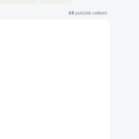
68
položek celkem
BEZ KOMPROMISŮ
ZDARMA
ZDARMA
Sedací souprava
ová)
MASSIMO (modulová)
47 064 Kč
od
tail
Detail