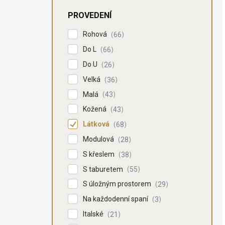
PROVEDENÍ
Rohová
66
Do L
66
Do U
26
Velká
36
Malá
43
Kožená
43
Látková
68
Modulová
28
S křeslem
38
S taburetem
55
S úložným prostorem
29
Na každodenní spaní
3
Italské
21