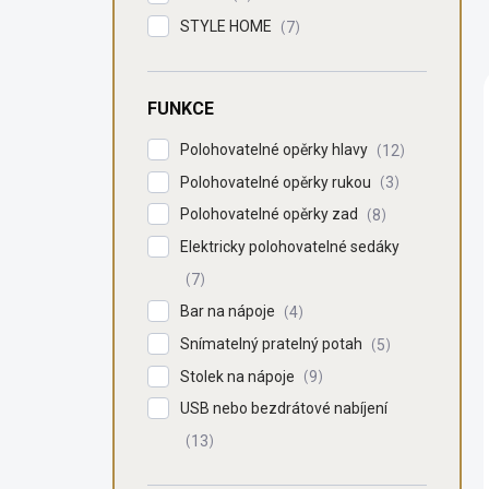
STYLE HOME
7
FUNKCE
Polohovatelné opěrky hlavy
12
Polohovatelné opěrky rukou
3
Polohovatelné opěrky zad
8
Elektricky polohovatelné sedáky
7
Bar na nápoje
4
Snímatelný pratelný potah
5
Stolek na nápoje
9
USB nebo bezdrátové nabíjení
13